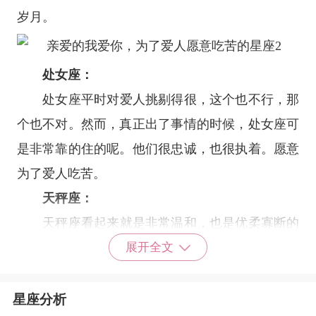
岁月。
处女座
：
处女座
平时对爱人挑剔得很，这个也不行，那
个也不对。然而，真正出了事情的时候，处女座可
是非常靠的住的呢。他们很忠诚，也很执着。愿意
为了爱人吃苦。
天秤座
：
天秤座
看起来就是非常温和，也是优柔寡断的
一副样子。可是，当爱人遭遇挫折的时候，天秤座
展开全文
却会爆发出一股坚强的力量。就像变了一个人似
的。平时犹豫不决的样子被一股子果断所取代，天
星座分析