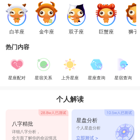
秤座会为了真爱牺牲。
水瓶座
：
白羊座
金牛座
双子座
巨蟹座
狮子
水瓶座
看似漫不经心，对什么都不在意，好像
热门内容
活在一个独自的世界里。被狭小的瓶口困住，没有
人可以靠近。然而，当水瓶座真正爱上一个人，却
会把他装进心里。即使再大的困难，水瓶座也不害
星座配对
星宿关系
上升星座
星座查询
星宿查询
怕，勇敢的一起面对。
星座乐原创文章，转载需注明出处
个人解读
星盘分析
八字精批
个人星盘分析
详细八字分析，
全方面了解你的命运情况