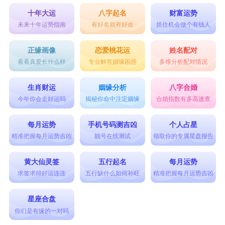
十年大运
八字起名
财富运势
未来十年运势指南
有好名就有好命
抓住机会做个有钱人
正缘画像
恋爱桃花运
姓名配对
看看真爱长什么样
专业解答姻缘困惑
多维分析配对情况
生肖财运
姻缘分析
八字合婚
今年你会走好运吗
揭秘你命中注定姻缘
合婚指数有多高速查
每月运势
手机号码测吉凶
个人占星
精准把握每月运势吉凶
靓号在线测试
领取你的专属星盘报告
黄大仙灵签
五行起名
每月运势
求签求得好运连连
五行缺什么如何补旺
精准把握每月运势吉凶
星座合盘
你们是有缘的一对吗