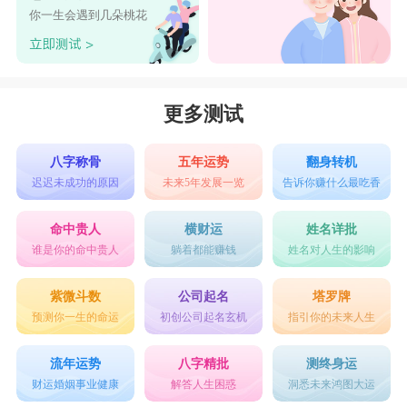
你一生会遇到几朵桃花
更多测试
八字称骨
五年运势
翻身转机
迟迟未成功的原因
未来5年发展一览
告诉你赚什么最吃香
命中贵人
横财运
姓名详批
谁是你的命中贵人
躺着都能赚钱
姓名对人生的影响
紫微斗数
公司起名
塔罗牌
预测你一生的命运
初创公司起名玄机
指引你的未来人生
流年运势
八字精批
测终身运
财运婚姻事业健康
解答人生困惑
洞悉未来鸿图大运