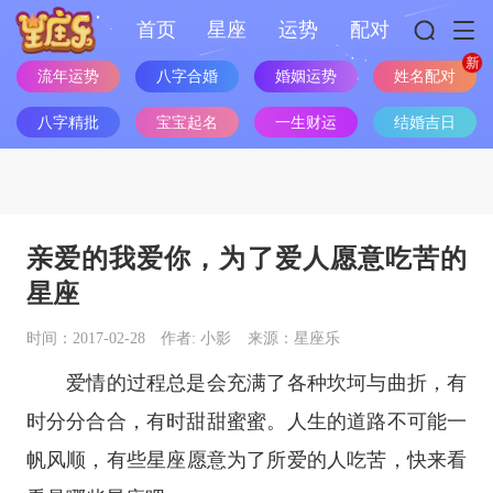
首页
星座
运势
配对
流年运势
八字合婚
婚姻运势
姓名配对
八字精批
宝宝起名
一生财运
结婚吉日
亲爱的我爱你，为了爱人愿意吃苦的
星座
时间：2017-02-28
作者: 小影
来源：星座乐
爱情的过程总是会充满了各种坎坷与曲折，有
时分分合合，有时甜甜蜜蜜。人生的道路不可能一
帆风顺，有些
星座
愿意为了所爱的人吃苦，快来看