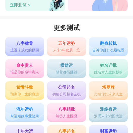
更多测试
八字称骨
五年运势
翻身转机
迟迟未成功的原因
未来5年发展一览
告诉你赚什么最吃香
命中贵人
横财运
姓名详批
谁是你的命中贵人
躺着都能赚钱
姓名对人生的影响
紫微斗数
公司起名
塔罗牌
预测你一生的命运
初创公司起名玄机
指引你的未来人生
流年运势
八字精批
测终身运
财运婚姻事业健康
解答人生困惑
洞悉未来鸿图大运
十年大运
八字起名
财富运势