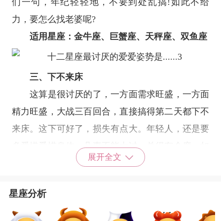
们一句，年纪轻轻地，不要到处乱搞!如此不给
力，要怎么找老婆呢?
适用星座：
金牛座
、
巨蟹座
、
天秤座
、
双鱼座
三、下不来床
这算是很讨厌的了，一方面需求旺盛，一方面
精力旺盛，大战三百回合，直接搞得第二天都下不
来床。这下可好了，损失有点大。年轻人，还是要
多爱惜爱惜身体。凡事不能太过，总得有个度，如
展开全文
果身体实在强壮，那就很棒棒了!
适用星座：
白羊座
、
狮子座
、
天蝎座
、
射手座
星座分析
星座乐原创文章，转载需注明出处