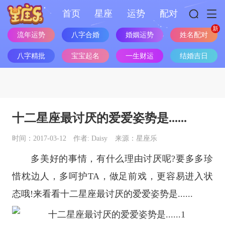
首页
星座
运势
配对
流年运势
八字合婚
婚姻运势
姓名配对
八字精批
宝宝起名
一生财运
结婚吉日
十二星座最讨厌的爱爱姿势是......
时间：2017-03-12
作者: Daisy
来源：星座乐
多美好的事情，有什么理由讨厌呢?要多多珍
惜枕边人，多呵护TA，做足前戏，更容易进入状
态哦!来看看
十二
星座
最讨厌的爱爱姿势是......