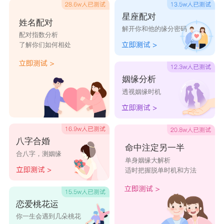
星座配对
姓名配对
解开你和他的缘分密码
配对指数分析
了解你们如何相处
姻缘分析
透视姻缘时机
八字合婚
命中注定另一半
合八字，测姻缘
单身姻缘大解析
适时把握脱单时机和方法
恋爱桃花运
你一生会遇到几朵桃花