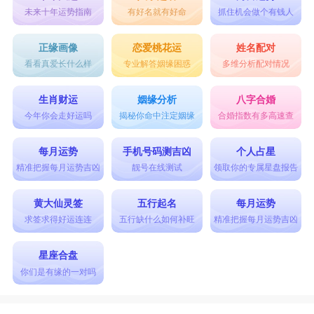
未来十年运势指南
有好名就有好命
抓住机会做个有钱人
正缘画像
恋爱桃花运
姓名配对
看看真爱长什么样
专业解答姻缘困惑
多维分析配对情况
生肖财运
姻缘分析
八字合婚
今年你会走好运吗
揭秘你命中注定姻缘
合婚指数有多高速查
每月运势
手机号码测吉凶
个人占星
精准把握每月运势吉凶
靓号在线测试
领取你的专属星盘报告
黄大仙灵签
五行起名
每月运势
求签求得好运连连
五行缺什么如何补旺
精准把握每月运势吉凶
星座合盘
你们是有缘的一对吗