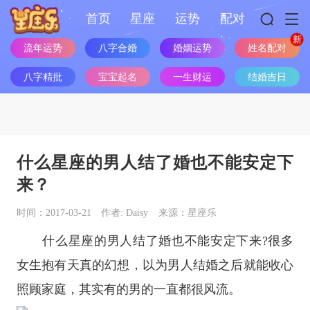
首页
星座
运势
配对
姓名配对
流年运势
八字合婚
婚姻运势
八字精批
宝宝起名
一生财运
结婚吉日
什么星座的男人结了婚也不能安定下
来？
时间：2017-03-21
作者: Daisy
来源：星座乐
什么
星座
的男人结了婚也不能安定下来?很多
女生抱有天真的幻想，以为男人结婚之后就能收心
照顾家庭，其实有的男的一直都很风流。