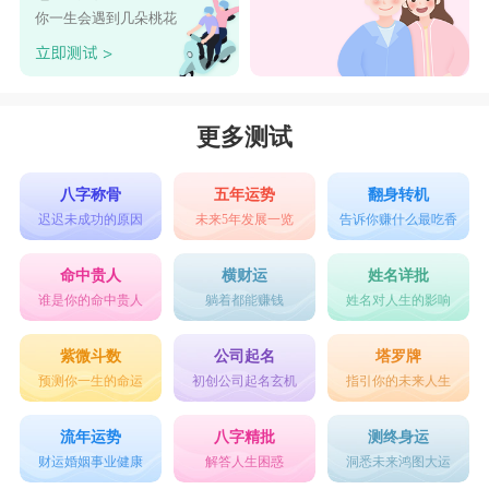
你一生会遇到几朵桃花
更多测试
八字称骨
五年运势
翻身转机
迟迟未成功的原因
未来5年发展一览
告诉你赚什么最吃香
命中贵人
横财运
姓名详批
谁是你的命中贵人
躺着都能赚钱
姓名对人生的影响
紫微斗数
公司起名
塔罗牌
预测你一生的命运
初创公司起名玄机
指引你的未来人生
流年运势
八字精批
测终身运
财运婚姻事业健康
解答人生困惑
洞悉未来鸿图大运