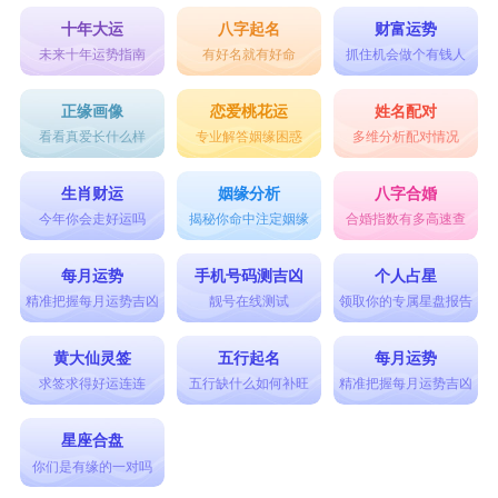
十年大运
八字起名
财富运势
未来十年运势指南
有好名就有好命
抓住机会做个有钱人
正缘画像
恋爱桃花运
姓名配对
看看真爱长什么样
专业解答姻缘困惑
多维分析配对情况
生肖财运
姻缘分析
八字合婚
今年你会走好运吗
揭秘你命中注定姻缘
合婚指数有多高速查
每月运势
手机号码测吉凶
个人占星
精准把握每月运势吉凶
靓号在线测试
领取你的专属星盘报告
黄大仙灵签
五行起名
每月运势
求签求得好运连连
五行缺什么如何补旺
精准把握每月运势吉凶
星座合盘
你们是有缘的一对吗