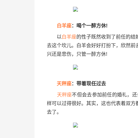
白羊座
：喝个一醉方休!
以
白羊座
的性子既然收到了前任的结
去这个坎儿。白羊会好好打扮下，欣然前
兴还是悲伤，只管一醉方休!
天秤座
：带着现任过去
天秤座
不但会去参加前任的婚礼，还
样可以过得很好。其实，这也代表着双方
去了。