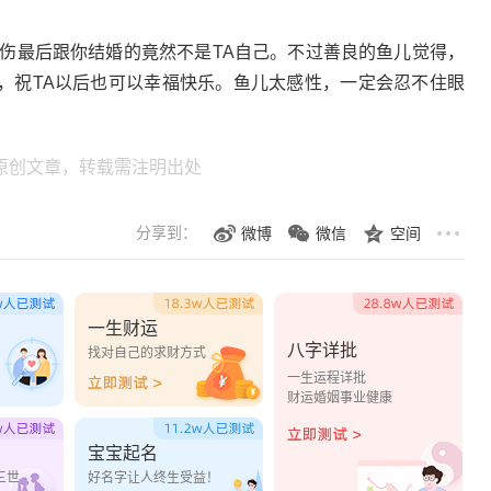
感伤最后跟你结婚的竟然不是TA自己。不过善良的鱼儿觉得，
，祝TA以后也可以幸福快乐。鱼儿太感性，一定会忍不住眼
原创文章，转载需注明出处
分享到：
微博
微信
空间
一生财运
八字详批
？
找对自己的求财方式
一生运程详批
财运婚姻事业健康
宝宝起名
三世
好名字让人终生受益！