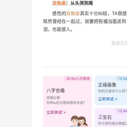
双鱼座
：从头哭到尾
感性的
双鱼座
其实十分纠结，TA很
既然曾经在一起过，就要把祝福当面送到
泪，也是感人。
星座乐
正缘画像
八字合婚
你的正缘长什么样
结婚必备
你和ta的合婚指数有多高？
三生石
你与谁的缘分跨越