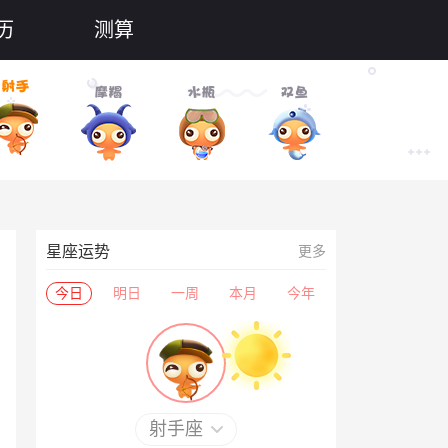
历
测算
星座运势
更多
今日
明日
一周
本月
今年
射手座