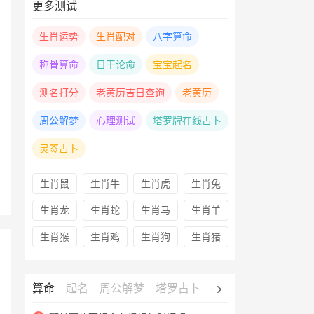
更多测试
生肖运势
生肖配对
八字算命
称骨算命
日干论命
宝宝起名
测名打分
老黄历吉日查询
老黄历
周公解梦
心理测试
塔罗牌在线占卜
灵签占卜
生肖鼠
生肖牛
生肖虎
生肖兔
生肖龙
生肖蛇
生肖马
生肖羊
生肖猴
生肖鸡
生肖狗
生肖猪
算命
起名
周公解梦
塔罗占卜
心理测试
老黄历