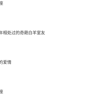
座
年相处过的奇葩白羊室友
的爱情
座