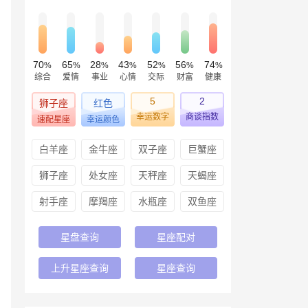
70
65
28
43
52
56
74
%
%
%
%
%
%
%
综合
爱情
事业
心情
交际
财富
健康
5
2
狮子座
红色
幸运数字
商谈指数
速配星座
幸运颜色
白羊座
金牛座
双子座
巨蟹座
狮子座
处女座
天秤座
天蝎座
射手座
摩羯座
水瓶座
双鱼座
星盘查询
星座配对
上升星座查询
星座查询