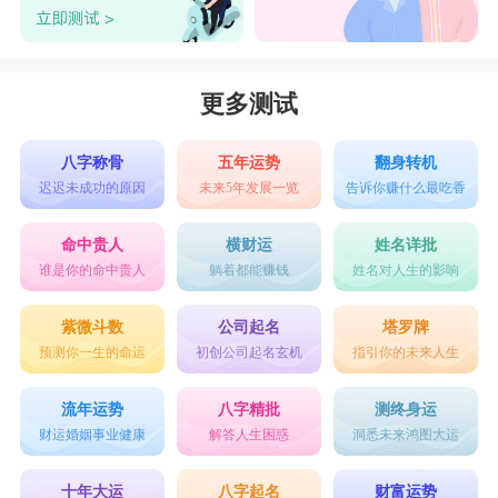
更多测试
八字称骨
五年运势
翻身转机
迟迟未成功的原因
未来5年发展一览
告诉你赚什么最吃香
命中贵人
横财运
姓名详批
谁是你的命中贵人
躺着都能赚钱
姓名对人生的影响
紫微斗数
公司起名
塔罗牌
预测你一生的命运
初创公司起名玄机
指引你的未来人生
流年运势
八字精批
测终身运
财运婚姻事业健康
解答人生困惑
洞悉未来鸿图大运
十年大运
八字起名
财富运势