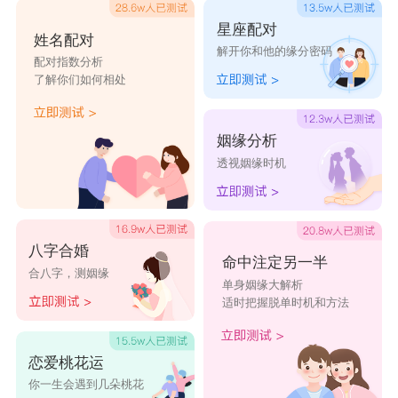
候更喜欢一个人的生活。水瓶在27岁会遇到一个心
星座配对
姓名配对
动的对象，要把握住。
解开你和他的缘分密码
配对指数分析
双鱼座
：23岁前后
了解你们如何相处
双鱼座
遇到的心仪对象会比较多，因为双鱼性
格特别感性，很容易被感动。需要作出一个选择，
姻缘分析
透视姻缘时机
23岁左右遇到的对象比较能长久。
星座乐原创文章，转载需注明出处
八字合婚
命中注定另一半
合八字，测姻缘
单身姻缘大解析
适时把握脱单时机和方法
恋爱桃花运
你一生会遇到几朵桃花