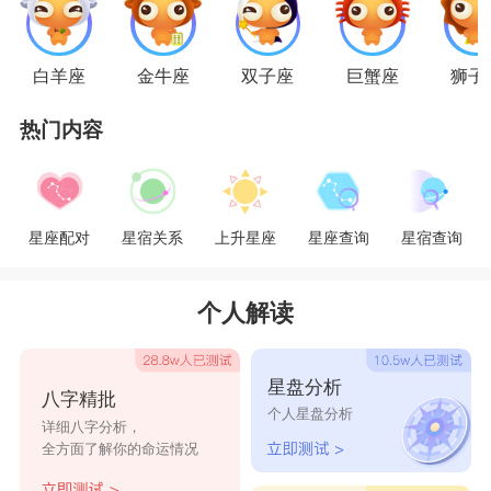
处女座
对伴侣非常挑剔，但处女座本身的气质
很吸引异性的青睐，在23-24岁前后会出现很多追
白羊座
金牛座
双子座
巨蟹座
狮子
求者，这时候就该挑一个合适的伴侣，不能越拖越
晚。
热门内容
天秤座
：29岁
星座配对
星宿关系
上升星座
星座查询
星宿查询
29岁的时候天秤结婚的运势很强，一方面因为
天秤本身已经足够成熟，一方面追求者也多了起
个人解读
来，此时结婚是最好的选择。
天蝎座
：35岁前后
星盘分析
八字精批
天蝎怎么看都不是会早婚的人，对待感情很谨
个人星盘分析
详细八字分析，
慎的
天蝎座
并不会在意要几岁之前成家立业，随性
全方面了解你的命运情况
随缘，到35岁双方足够成熟，准备好了就可以结