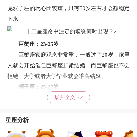
竟双子座的玩心比较重，只有30岁左右才会想稳定
下来。
巨蟹座
：23-25岁
巨蟹座
家庭观念非常重，一般过了20岁，家里
人就会开始催促巨蟹座赶紧结婚，而巨蟹座也不会
拒绝，大学或者大学毕业就会准备结婚。
狮子座
：25-27岁
狮子座
事业心比较强，一定会等到事业有成之
展开全文
后再结婚。狮子有机会在事业上遇到一个志同道合
的人，一拍即合，不过也要等到25-27岁左右。
星座分析
处女座
：23-24岁