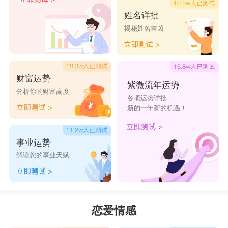
婚。
姓名详批
揭秘姓名吉凶
射手座
：24岁前后
虽然
射手座
一直被认为是花心的代表，但是射
手座如果遇到命中注定的另一半也会选择安定下
财富运势
紫微流年运势
来。24岁左右的射手座，结婚运势比较好。
分析你的财富高度
各项运势详批，
新的一年新的机遇！
摩羯座
：25岁前后
事业运势
摩羯座
的性格比较沉稳，偏向于安定的生活，
解读您的事业天赋
25岁左右会遇到合适的结婚对象。若25岁没有结
婚，则会等到30岁以后。
水瓶座
：27岁前后
恋爱情感
水瓶对早婚抱有敬而远之的态度，在年轻的时