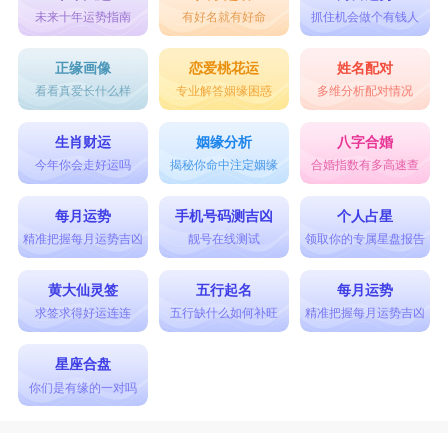
未来十年运势指南
有好名就有好命
抓住机会做个有钱人
正缘画像
恋爱桃花运
姓名配对
看看真爱长什么样
专业解答姻缘困惑
多维分析配对情况
生肖财运
姻缘分析
八字合婚
今年你会走好运吗
揭秘你命中注定姻缘
合婚指数有多高速查
每月运势
手机号码测吉凶
个人占星
精准把握每月运势吉凶
靓号在线测试
领取你的专属星盘报告
黄大仙灵签
五行起名
每月运势
求签求得好运连连
五行缺什么如何补旺
精准把握每月运势吉凶
星座合盘
你们是有缘的一对吗