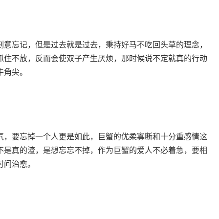
意忘记，但是过去就是过去，秉持好马不吃回头草的理念，
抓住不放，反而会使双子产生厌烦，那时候说不定就真的行动
牛角尖。
，要忘掉一个人更是如此，巨蟹的优柔寡断和十分重感情这
不是真的渣，是想忘忘不掉，作为巨蟹的爱人不必着急，要相
时间治愈。