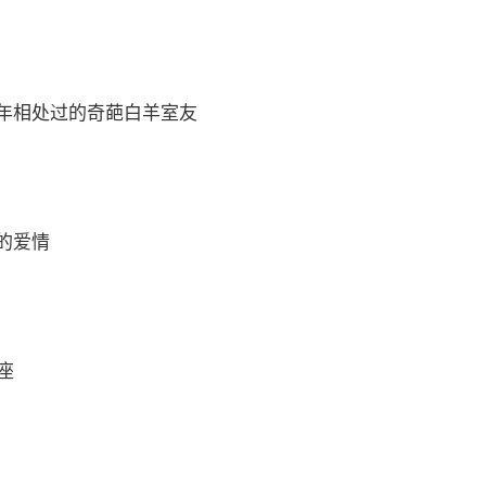
年相处过的奇葩白羊室友
的爱情
座