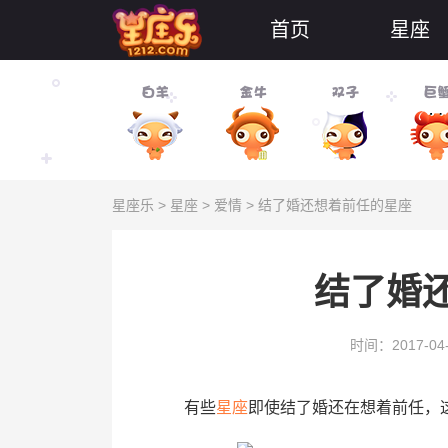
首页
星座
星座乐
>
星座
>
爱情
> 结了婚还想着前任的星座
结了婚
时间：2017-04
有些
星座
即使结了婚还在想着前任，