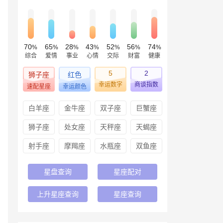
70
65
28
43
52
56
74
%
%
%
%
%
%
%
综合
爱情
事业
心情
交际
财富
健康
5
2
狮子座
红色
幸运数字
商谈指数
速配星座
幸运颜色
白羊座
金牛座
双子座
巨蟹座
狮子座
处女座
天秤座
天蝎座
射手座
摩羯座
水瓶座
双鱼座
星盘查询
星座配对
上升星座查询
星座查询