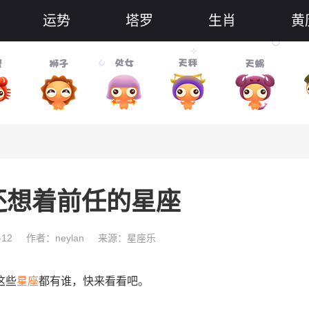
运势
塔罗
生肖
黄
还想着前任的星座
-12
作者：neylan
来源：星座乐
这些
星座
都有谁，快来看看吧。