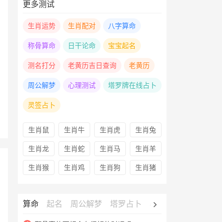
更多测试
生肖运势
生肖配对
八字算命
称骨算命
日干论命
宝宝起名
测名打分
老黄历吉日查询
老黄历
周公解梦
心理测试
塔罗牌在线占卜
灵签占卜
生肖鼠
生肖牛
生肖虎
生肖兔
生肖龙
生肖蛇
生肖马
生肖羊
生肖猴
生肖鸡
生肖狗
生肖猪
算命
起名
周公解梦
塔罗占卜
心理测试
老黄历