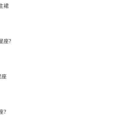
主裙
星座？
星座
座？