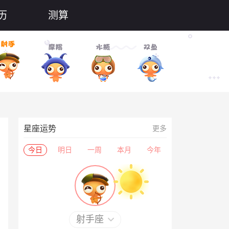
历
测算
星座运势
更多
今日
明日
一周
本月
今年
射手座