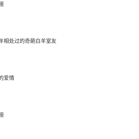
座
年相处过的奇葩白羊室友
的爱情
座