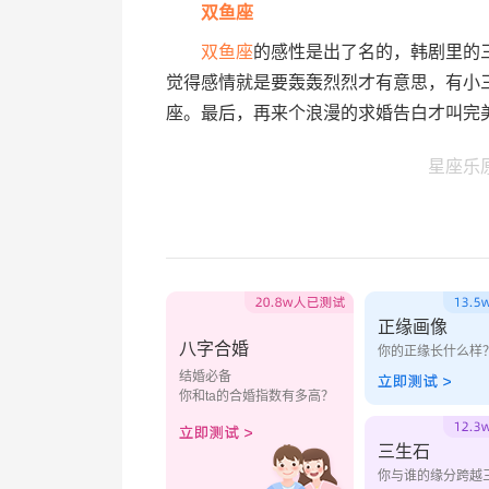
双鱼座
双鱼座
的感性是出了名的，韩剧里的
觉得感情就是要轰轰烈烈才有意思，有小
座。最后，再来个浪漫的求婚告白才叫完美
星座乐
正缘画像
八字合婚
你的正缘长什么样
结婚必备
你和ta的合婚指数有多高？
三生石
你与谁的缘分跨越