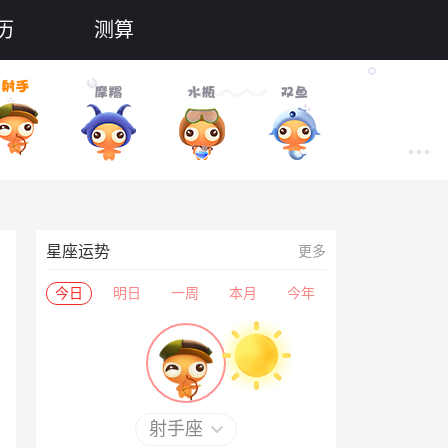
历
测算
星座运势
更多
今日
明日
一周
本月
今年
射手座