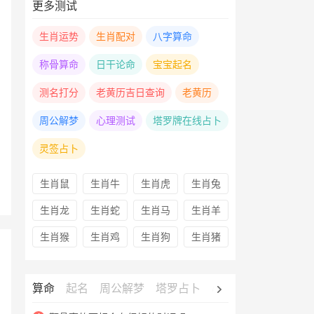
更多测试
生肖运势
生肖配对
八字算命
称骨算命
日干论命
宝宝起名
测名打分
老黄历吉日查询
老黄历
周公解梦
心理测试
塔罗牌在线占卜
灵签占卜
生肖鼠
生肖牛
生肖虎
生肖兔
生肖龙
生肖蛇
生肖马
生肖羊
生肖猴
生肖鸡
生肖狗
生肖猪
算命
起名
周公解梦
塔罗占卜
心理测试
老黄历