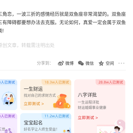
三角恋，一波三折的感情经历就是双鱼座非常渴望的。双鱼座
三有障碍都要想办法去克服。无论如何，真爱一定会属于双鱼
!
原创文章，转载需注明出处
分享到：
微博
微信
空间
一生财运
八字详批
？
找对自己的求财方式
一生运程详批
财运婚姻事业健康
宝宝起名
三世
好名字让人终生受益！