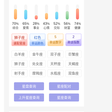
70
65
28
43
52
56
74
%
%
%
%
%
%
%
综合
爱情
事业
心情
交际
财富
健康
5
2
狮子座
红色
幸运数字
商谈指数
速配星座
幸运颜色
白羊座
金牛座
双子座
巨蟹座
狮子座
处女座
天秤座
天蝎座
射手座
摩羯座
水瓶座
双鱼座
星盘查询
星座配对
上升星座查询
星座查询