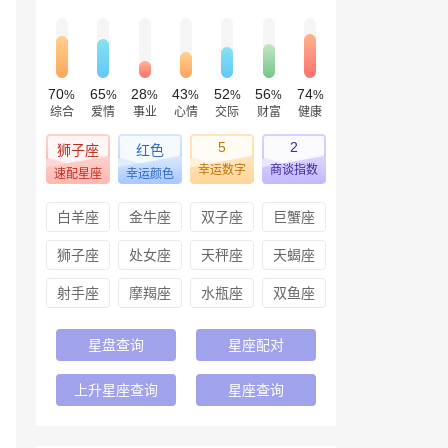
70
65
28
43
52
56
74
%
%
%
%
%
%
%
综合
爱情
事业
心情
交际
财富
健康
5
2
狮子座
红色
幸运数字
商谈指数
速配星座
幸运颜色
白羊座
金牛座
双子座
巨蟹座
狮子座
处女座
天秤座
天蝎座
射手座
摩羯座
水瓶座
双鱼座
星盘查询
星座配对
上升星座查询
星座查询