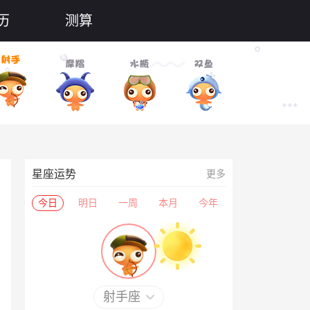
历
测算
星座运势
更多
今日
明日
一周
本月
今年
射手座