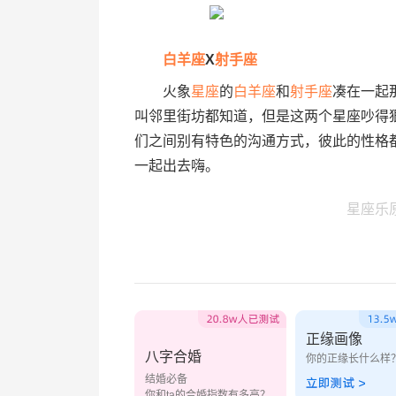
白羊座
X
射手座
火象
星座
的
白羊座
和
射手座
凑在一起
叫邻里街坊都知道，但是这两个星座吵得
们之间别有特色的沟通方式，彼此的性格
一起出去嗨。
星座乐
正缘画像
八字合婚
你的正缘长什么样
结婚必备
你和ta的合婚指数有多高？