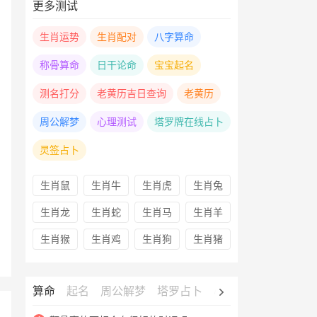
更多测试
生肖运势
生肖配对
八字算命
称骨算命
日干论命
宝宝起名
测名打分
老黄历吉日查询
老黄历
周公解梦
心理测试
塔罗牌在线占卜
灵签占卜
生肖鼠
生肖牛
生肖虎
生肖兔
生肖龙
生肖蛇
生肖马
生肖羊
生肖猴
生肖鸡
生肖狗
生肖猪
算命
起名
周公解梦
塔罗占卜
心理测试
老黄历