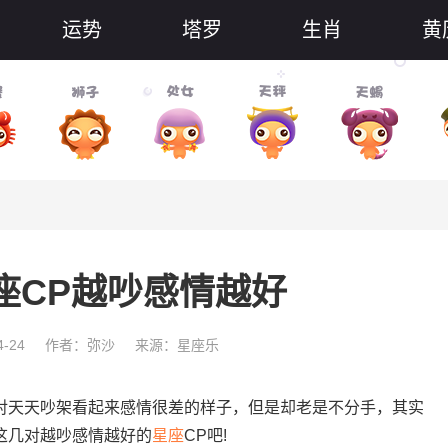
运势
塔罗
生肖
黄
座CP越吵感情越好
-24
作者：弥沙
来源：星座乐
天天吵架看起来感情很差的样子，但是却老是不分手，其实
这几对越吵感情越好的
星座
CP吧!