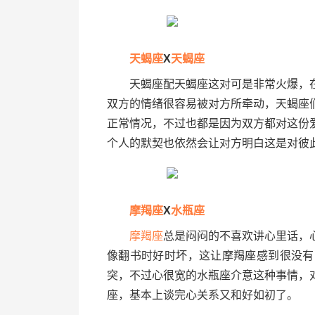
天蝎座
X
天蝎座
天蝎座配天蝎座这对可是非常火爆，在
双方的情绪很容易被对方所牵动，天蝎座
正常情况，不过也都是因为双方都对这份
个人的默契也依然会让对方明白这是对彼
摩羯座
X
水瓶座
摩羯座
总是闷闷的不喜欢讲心里话，
像翻书时好时坏，这让摩羯座感到很没有
突，不过心很宽的水瓶座介意这种事情，
座，基本上谈完心关系又和好如初了。