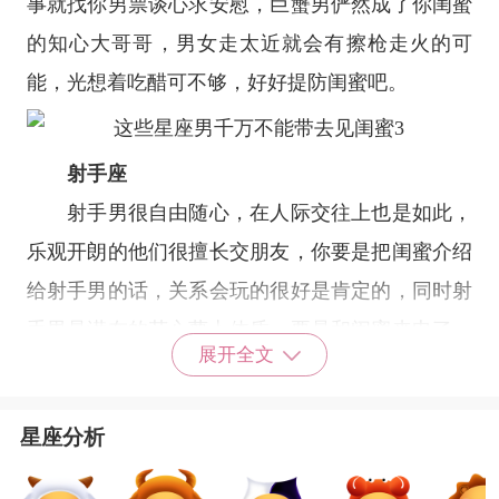
事就找你男票谈心求安慰，巨蟹男俨然成了你闺蜜
的知心大哥哥，男女走太近就会有擦枪走火的可
能，光想着吃醋可不够，好好提防闺蜜吧。
射手座
射手男很自由随心，在人际交往上也是如此，
乐观开朗的他们很擅长交朋友，你要是把闺蜜介绍
给射手男的话，关系会玩的很好是肯定的，同时射
手男是潜在的花心萝卜体质，要是和闺蜜来电了，
展开全文
劈腿都毫无罪恶感，很大可能直接踢了你让你闺蜜
上位，你和闺蜜的关系就岌岌可危了。
星座分析
星座乐原创文章，转载需注明出处