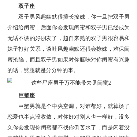
双子座
双子男风趣幽默很擅长撩妹，你一旦把双子男
介绍给闺蜜，后面你会发现闺蜜和双子男已经成为
无话不谈的好朋友了，超自来熟的双子男很容易和
妹子打好关系，谈吐风趣幽默还很会撩妹，难保闺
蜜沦陷，而且双子男如果对你腻味对你闺蜜有兴趣
的话，劈腿就是分分钟的事。
巨蟹座
巨蟹男就是个中央空调，对谁都好，就算谈了
恋爱也半点没收敛，对你好对别人也一样好，没多
久你会发现你闺蜜都不找你倒苦水了，而是闲着没