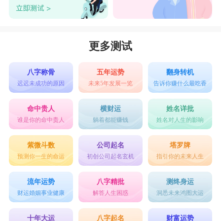
更多测试
八字称骨
五年运势
翻身转机
迟迟未成功的原因
未来5年发展一览
告诉你赚什么最吃香
命中贵人
横财运
姓名详批
谁是你的命中贵人
躺着都能赚钱
姓名对人生的影响
紫微斗数
公司起名
塔罗牌
预测你一生的命运
初创公司起名玄机
指引你的未来人生
流年运势
八字精批
测终身运
财运婚姻事业健康
解答人生困惑
洞悉未来鸿图大运
十年大运
八字起名
财富运势