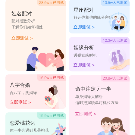
星座配对
姓名配对
解开你和他的缘分密码
配对指数分析
了解你们如何相处
姻缘分析
透视姻缘时机
八字合婚
命中注定另一半
合八字，测姻缘
单身姻缘大解析
适时把握脱单时机和方法
恋爱桃花运
你一生会遇到几朵桃花