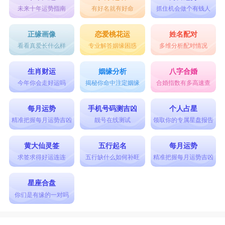
未来十年运势指南
有好名就有好命
抓住机会做个有钱人
正缘画像
恋爱桃花运
姓名配对
看看真爱长什么样
专业解答姻缘困惑
多维分析配对情况
生肖财运
姻缘分析
八字合婚
今年你会走好运吗
揭秘你命中注定姻缘
合婚指数有多高速查
每月运势
手机号码测吉凶
个人占星
精准把握每月运势吉凶
靓号在线测试
领取你的专属星盘报告
黄大仙灵签
五行起名
每月运势
求签求得好运连连
五行缺什么如何补旺
精准把握每月运势吉凶
星座合盘
你们是有缘的一对吗