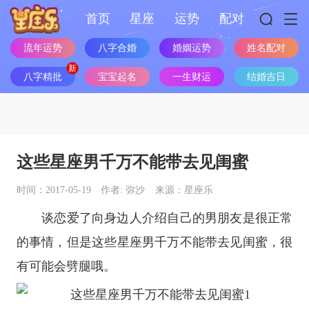
首页
星座
运势
配对
婚姻运势
流年运势
八字合婚
姓名配对
八字精批
宝宝起名
一生财运
结婚吉日
这些星座男千万不能带去见闺蜜
时间：2017-05-19
作者: 弥沙
来源：星座乐
谈恋爱了向身边人介绍自己的男朋友是很正常
的事情，但是这些
星座
男千万不能带去见闺蜜，很
有可能会劈腿哦。