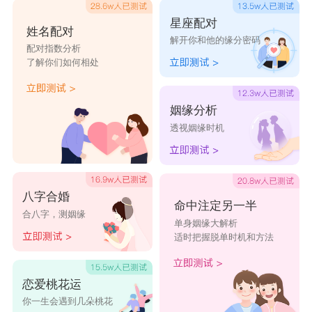
星座配对
姓名配对
解开你和他的缘分密码
配对指数分析
了解你们如何相处
姻缘分析
透视姻缘时机
八字合婚
命中注定另一半
合八字，测姻缘
单身姻缘大解析
适时把握脱单时机和方法
恋爱桃花运
你一生会遇到几朵桃花