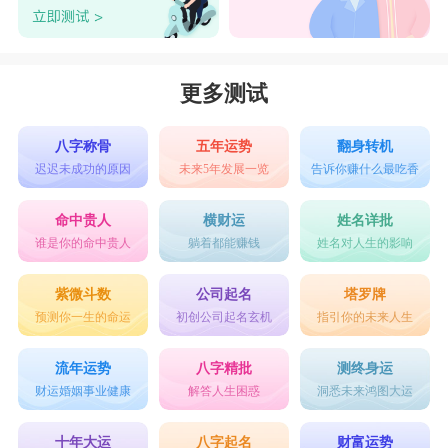
更多测试
八字称骨
五年运势
翻身转机
迟迟未成功的原因
未来5年发展一览
告诉你赚什么最吃香
命中贵人
横财运
姓名详批
谁是你的命中贵人
躺着都能赚钱
姓名对人生的影响
紫微斗数
公司起名
塔罗牌
预测你一生的命运
初创公司起名玄机
指引你的未来人生
流年运势
八字精批
测终身运
财运婚姻事业健康
解答人生困惑
洞悉未来鸿图大运
十年大运
八字起名
财富运势