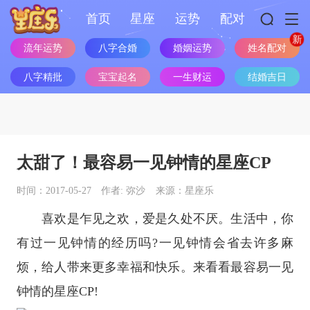
首页
星座
运势
配对
流年运势
八字合婚
婚姻运势
姓名配对
八字精批
宝宝起名
一生财运
结婚吉日
太甜了！最容易一见钟情的星座CP
时间：2017-05-27
作者: 弥沙
来源：星座乐
喜欢是乍见之欢，爱是久处不厌。生活中，你
有过一见钟情的经历吗?一见钟情会省去许多麻
烦，给人带来更多幸福和快乐。来看看最容易一见
钟情的
星座
CP!