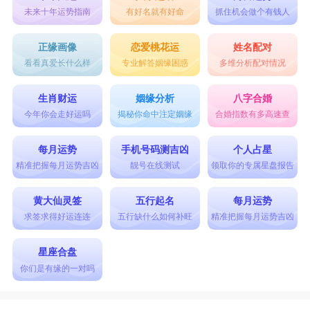
未来十年运势指南
有好名就有好命
抓住机会做个有钱人
正缘画像
恋爱桃花运
姓名配对
看看真爱长什么样
专业解答姻缘困惑
多维分析配对情况
生肖财运
姻缘分析
八字合婚
今年你会走好运吗
揭秘你命中注定姻缘
合婚指数有多高速查
每月运势
手机号码测吉凶
个人占星
精准把握每月运势吉凶
靓号在线测试
领取你的专属星盘报告
黄大仙灵签
五行起名
每月运势
求签求得好运连连
五行缺什么如何补旺
精准把握每月运势吉凶
星座合盘
你们是有缘的一对吗