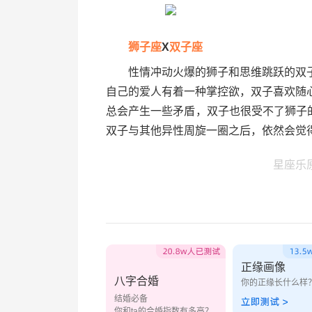
狮子座
X
双子座
性情冲动火爆的狮子和思维跳跃的双子
自己的爱人有着一种掌控欲，双子喜欢随
总会产生一些矛盾，双子也很受不了狮子
双子与其他异性周旋一圈之后，依然会觉
星座乐
正缘画像
八字合婚
你的正缘长什么样
结婚必备
你和ta的合婚指数有多高？