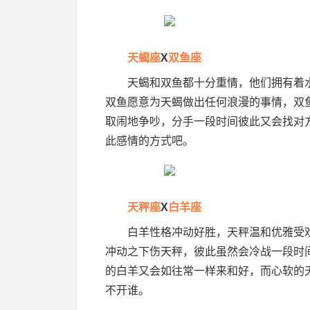
天蝎座
X
双鱼座
天蝎和双鱼都十分重情，他们拥有着
双鱼愿意为天蝎做出任何浪漫的事情，双
取闹地争吵，分手一段时间彼此又会找对
此感情的方式吧。
天秤座
X
白羊座
白羊性格冲动好胜，天秤温和优雅受欢
冲动之下伤天秤，彼此虽然会冷战一段时
的白羊又会如往常一样来和好，而心软的
不开谁。