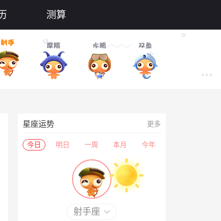
历
测算
星座运势
更多
今日
明日
一周
本月
今年
射手座