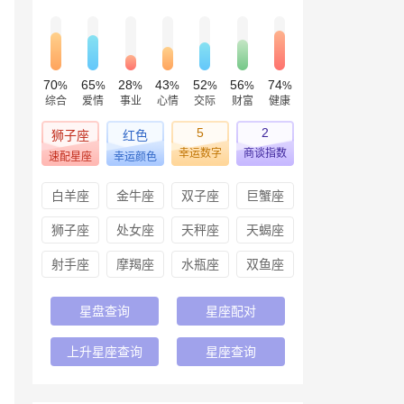
70
65
28
43
52
56
74
%
%
%
%
%
%
%
综合
爱情
事业
心情
交际
财富
健康
5
2
狮子座
红色
幸运数字
商谈指数
速配星座
幸运颜色
白羊座
金牛座
双子座
巨蟹座
狮子座
处女座
天秤座
天蝎座
射手座
摩羯座
水瓶座
双鱼座
星盘查询
星座配对
上升星座查询
星座查询