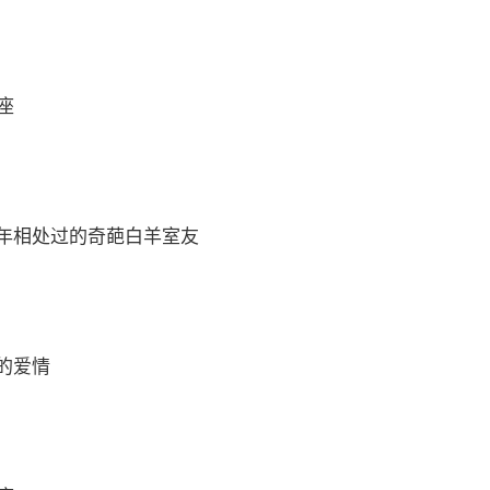
座
年相处过的奇葩白羊室友
的爱情