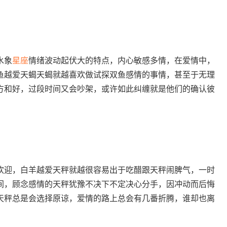
水象
星座
情绪波动起伏大的特点，内心敏感多情，在爱情中，
鱼越爱天蝎天蝎就越喜欢做试探双鱼感情的事情，甚至于无理
方和好，过段时间又会吵架，或许如此纠缠就是他们的确认彼
迎，白羊越爱天秤就越很容易出于吃醋跟天秤闹脾气，一时
间，顾念感情的天秤犹豫不决下不定决心分手，因冲动而后悔
天秤总是会选择原谅，爱情的路上总会有几番折腾，谁却也离