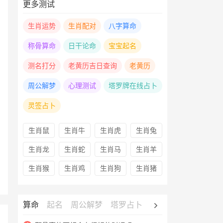
更多测试
生肖运势
生肖配对
八字算命
称骨算命
日干论命
宝宝起名
测名打分
老黄历吉日查询
老黄历
周公解梦
心理测试
塔罗牌在线占卜
灵签占卜
生肖鼠
生肖牛
生肖虎
生肖兔
生肖龙
生肖蛇
生肖马
生肖羊
生肖猴
生肖鸡
生肖狗
生肖猪
算命
起名
周公解梦
塔罗占卜
心理测试
老黄历