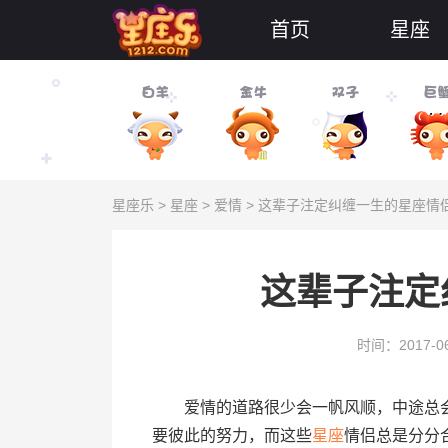
首页
星座
星座乐
>
星座
>
爱情
> 这辈子注定纠缠一生的星座情
这辈子注定
时间：2017-06
爱情的道路很少会一帆风顺，中途总会
要彼此的努力，而这些
星座
情侣总是分分