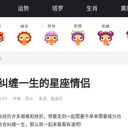
运势
塔罗
生肖
黄
侣
纠缠一生的星座情侣
-07
作者：弥沙
来源：星座乐
经历许多艰难和挫折，想要走到一起需要不单单需要缘分也
合合纠缠一生，那么就一起来看看有谁吧!