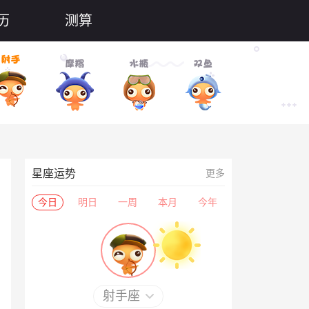
历
测算
星座运势
更多
今日
明日
一周
本月
今年
射手座