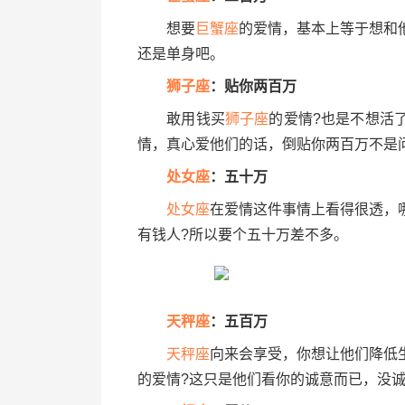
想要
巨蟹座
的爱情，基本上等于想和
还是单身吧。
狮子座
：贴你两百万
敢用钱买
狮子座
的爱情?也是不想活
情，真心爱他们的话，倒贴你两百万不是
处女座
：五十万
处女座
在爱情这件事情上看得很透，
有钱人?所以要个五十万差不多。
天秤座
：五百万
天秤座
向来会享受，你想让他们降低
的爱情?这只是他们看你的诚意而已，没