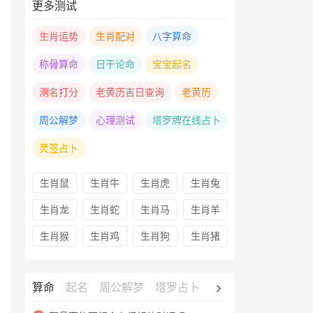
更多测试
生肖运势
生肖配对
八字算命
称骨算命
日干论命
宝宝起名
测名打分
老黄历吉日查询
老黄历
周公解梦
心理测试
塔罗牌在线占卜
灵签占卜
生肖鼠
生肖牛
生肖虎
生肖兔
生肖龙
生肖蛇
生肖马
生肖羊
生肖猴
生肖鸡
生肖狗
生肖猪
算命
起名
周公解梦
塔罗占卜
心理测试
老黄历