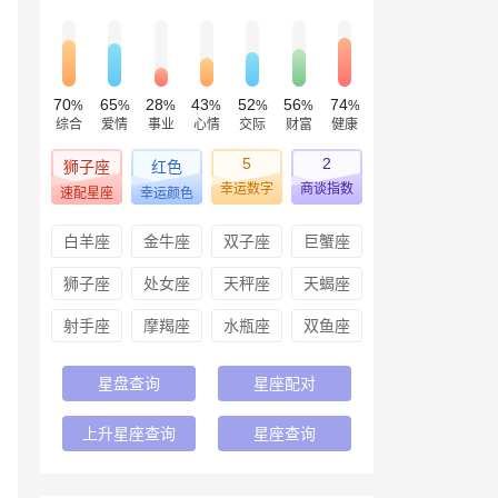
70
65
28
43
52
56
74
%
%
%
%
%
%
%
综合
爱情
事业
心情
交际
财富
健康
5
2
狮子座
红色
幸运数字
商谈指数
速配星座
幸运颜色
白羊座
金牛座
双子座
巨蟹座
狮子座
处女座
天秤座
天蝎座
射手座
摩羯座
水瓶座
双鱼座
星盘查询
星座配对
上升星座查询
星座查询