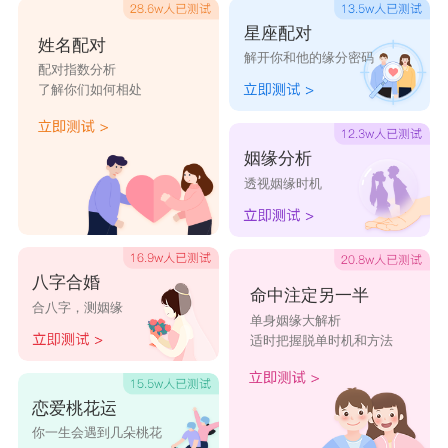
星座配对
姓名配对
解开你和他的缘分密码
配对指数分析
了解你们如何相处
姻缘分析
透视姻缘时机
八字合婚
命中注定另一半
合八字，测姻缘
单身姻缘大解析
适时把握脱单时机和方法
恋爱桃花运
你一生会遇到几朵桃花