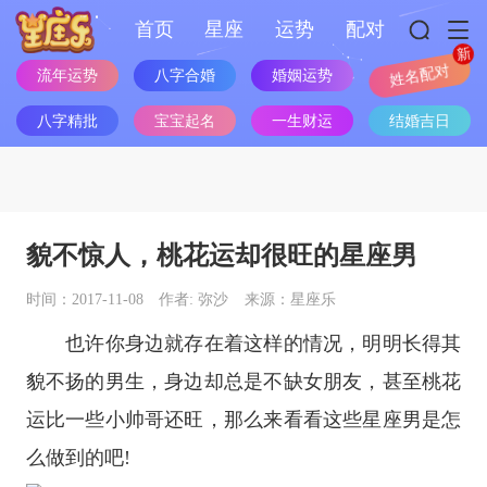
首页
星座
运势
配对
流年运势
八字合婚
婚姻运势
姓名配对
八字精批
宝宝起名
一生财运
结婚吉日
貌不惊人，桃花运却很旺的星座男
时间：2017-11-08
作者: 弥沙
来源：星座乐
也许你身边就存在着这样的情况，明明长得其
貌不扬的男生，身边却总是不缺女朋友，甚至桃花
运比一些小帅哥还旺，那么来看看这些
星座
男是怎
么做到的吧!