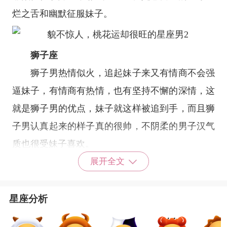
烂之舌和幽默征服妹子。
狮子座
狮子男热情似火，追起妹子来又有情商不会强
逼妹子，有情商有热情，也有坚持不懈的深情，这
就是狮子男的优点，妹子就这样被追到手，而且狮
子男认真起来的样子真的很帅，不阴柔的男子汉气
质也很受妹子喜欢。
天蝎座
展开全文
天蝎男的魅力是深藏内在的，首先，他们很神
秘也很聪明，他们善于使用一些小技巧来让异性产
星座分析
生好感，天蝎男擅长撩妹，不了解天蝎男的妹子会