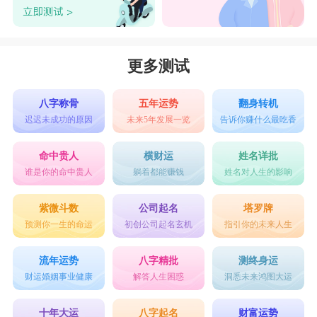
更多测试
八字称骨
五年运势
翻身转机
迟迟未成功的原因
未来5年发展一览
告诉你赚什么最吃香
命中贵人
横财运
姓名详批
谁是你的命中贵人
躺着都能赚钱
姓名对人生的影响
紫微斗数
公司起名
塔罗牌
预测你一生的命运
初创公司起名玄机
指引你的未来人生
流年运势
八字精批
测终身运
财运婚姻事业健康
解答人生困惑
洞悉未来鸿图大运
十年大运
八字起名
财富运势