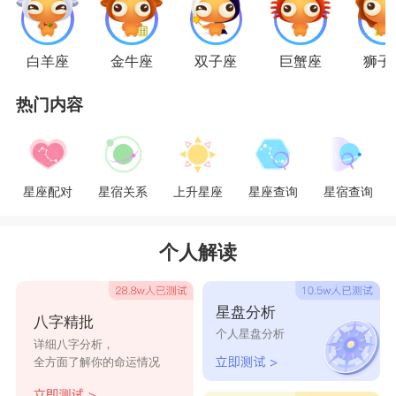
觉得天蝎男很酷总是一副很深沉的样子，交朋友之
后会发现天蝎男很暖，这种反差温度很容易让妹子
白羊座
金牛座
双子座
巨蟹座
狮子
对天蝎男着迷。
热门内容
星座乐原创文章，转载需注明出处
星座配对
星宿关系
上升星座
星座查询
星宿查询
个人解读
星盘分析
八字精批
个人星盘分析
详细八字分析，
全方面了解你的命运情况