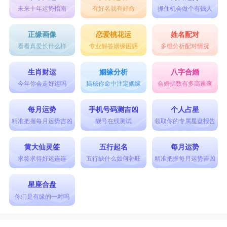
未来十年运势指南
有好名就有好命
抓住机会做个有钱人
正缘画像
恋爱桃花运
姓名配对
看看真爱长什么样
专业解答姻缘困惑
多维分析配对情况
生肖财运
姻缘分析
八字合婚
今年你会走好运吗
揭秘你命中注定姻缘
合婚指数有多高速查
每月运势
手机号码测吉凶
个人占星
精准把握每月运势吉凶
靓号在线测试
领取你的专属星盘报告
黄大仙灵签
五行起名
每月运势
求签求得好运连连
五行缺什么如何补旺
精准把握每月运势吉凶
星座合盘
你们是有缘的一对吗