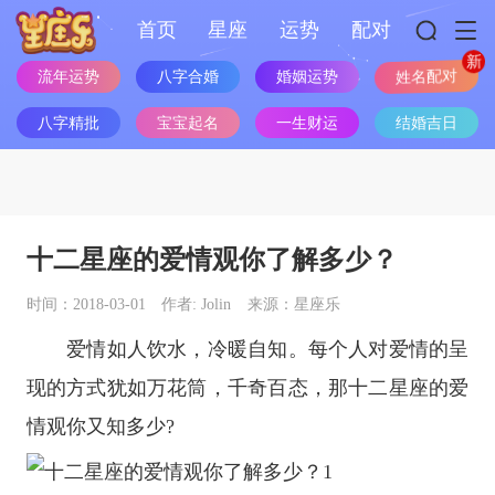
首页
星座
运势
配对
流年运势
八字合婚
婚姻运势
姓名配对
八字精批
宝宝起名
一生财运
结婚吉日
十二星座的爱情观你了解多少？
时间：2018-03-01
作者: Jolin
来源：星座乐
爱情如人饮水，冷暖自知。每个人对爱情的呈
现的方式犹如万花筒，千奇百态，那
十二星座
的爱
情观你又知多少?