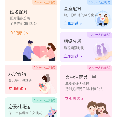
星座配对
姓名配对
解开你和他的缘分密码
配对指数分析
了解你们如何相处
姻缘分析
透视姻缘时机
八字合婚
命中注定另一半
合八字，测姻缘
单身姻缘大解析
适时把握脱单时机和方法
恋爱桃花运
你一生会遇到几朵桃花