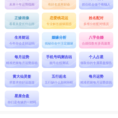
未来十年运势指南
有好名就有好命
抓住机会做个有钱人
正缘画像
恋爱桃花运
姓名配对
看看真爱长什么样
专业解答姻缘困惑
多维分析配对情况
生肖财运
姻缘分析
八字合婚
今年你会走好运吗
揭秘你命中注定姻缘
合婚指数有多高速查
每月运势
手机号码测吉凶
个人占星
精准把握每月运势吉凶
靓号在线测试
领取你的专属星盘报告
黄大仙灵签
五行起名
每月运势
求签求得好运连连
五行缺什么如何补旺
精准把握每月运势吉凶
星座合盘
你们是有缘的一对吗