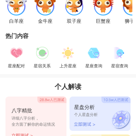
就是个玻璃渣子。知世故而不世故，全看心情与你
交往。
白羊座
金牛座
双子座
巨蟹座
狮子
射手座
热门内容
交往前，请答应给我一场可以分手的恋爱，否
则休想在一起;分手后我们还是好朋友。
星座配对
星宿关系
上升星座
星座查询
星宿查询
摩羯座
要么不离不弃，要么老死不相往来。爱上了就
个人解读
是一辈子，不爱了，你爱谁谁，不关我的事。
水瓶座
星盘分析
八字精批
个人星盘分析
我爱你时，你怎么样都好;我不爱你时，你就
详细八字分析，
全方面了解你的命运情况
是赖在我面前，我也绝不低头看你一眼。