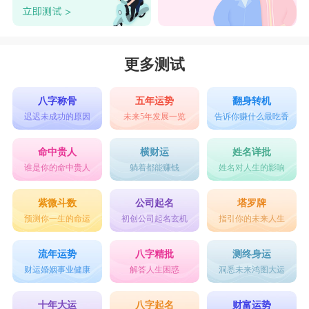
更多测试
八字称骨
五年运势
翻身转机
迟迟未成功的原因
未来5年发展一览
告诉你赚什么最吃香
命中贵人
横财运
姓名详批
谁是你的命中贵人
躺着都能赚钱
姓名对人生的影响
紫微斗数
公司起名
塔罗牌
预测你一生的命运
初创公司起名玄机
指引你的未来人生
流年运势
八字精批
测终身运
财运婚姻事业健康
解答人生困惑
洞悉未来鸿图大运
十年大运
八字起名
财富运势