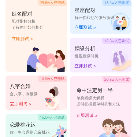
星座配对
姓名配对
解开你和他的缘分密码
配对指数分析
了解你们如何相处
姻缘分析
透视姻缘时机
八字合婚
命中注定另一半
合八字，测姻缘
单身姻缘大解析
适时把握脱单时机和方法
恋爱桃花运
你一生会遇到几朵桃花