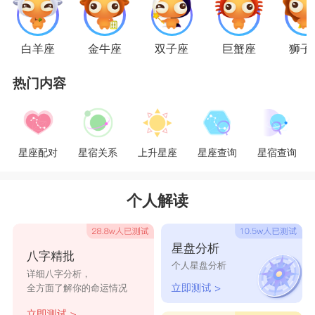
金牛座
金牛座
人对于层出不穷的撩妹金句一向无感，
白羊座
金牛座
双子座
巨蟹座
狮子
真正能让她们心动的反而是细腻真诚的关心。倘若
热门内容
你只是嘴上甜言蜜语，可行动上不够上心的话，就
算你再费劲也不见得能追到金牛座人。并不是她们
对恋人的选择太苛刻，她们只是很注重细节罢了。
星座配对
星宿关系
上升星座
星座查询
星宿查询
不管是撩金牛座人还是追求她们，都是一个付
出真心的过程。但凡你有三心二意的趋势，金牛座
个人解读
人都会包裹住自己的真心逃得远远的。不过，追求
时越费劲的金牛座人，追到后就越深情。
星盘分析
八字精批
星座乐原创文章，转载需注明出处
个人星盘分析
详细八字分析，
全方面了解你的命运情况