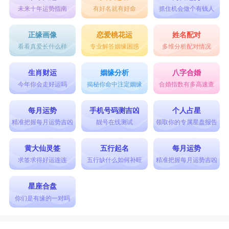
未来十年运势指南
有好名就有好命
抓住机会做个有钱人
正缘画像
恋爱桃花运
姓名配对
看看真爱长什么样
专业解答姻缘困惑
多维分析配对情况
生肖财运
姻缘分析
八字合婚
今年你会走好运吗
揭秘你命中注定姻缘
合婚指数有多高速查
每月运势
手机号码测吉凶
个人占星
精准把握每月运势吉凶
靓号在线测试
领取你的专属星盘报告
黄大仙灵签
五行起名
每月运势
求签求得好运连连
五行缺什么如何补旺
精准把握每月运势吉凶
星座合盘
你们是有缘的一对吗