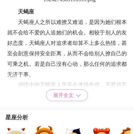
天蝎座
天蝎座
人之所以难撩又难追，是因为她们根本
就不会给不爱的人追她们的机会。相较于别人的友
好态度，天蝎座人对追求者却算不上多么热情，甚
至会刻意保持安全距离，从而不会给别人撩自己的
可乘之机。若是自己没有心动，那么任何的追求都
无济于事。
感情中的天蝎座人学不会逢场作戏，不爱就不
会给别人继续纠缠的机会。因此，想要撩她或者追
展开全文
求她时，天蝎座人总给人一种刀枪不入的感觉，让
人很难走进她们的内心。
星座分析