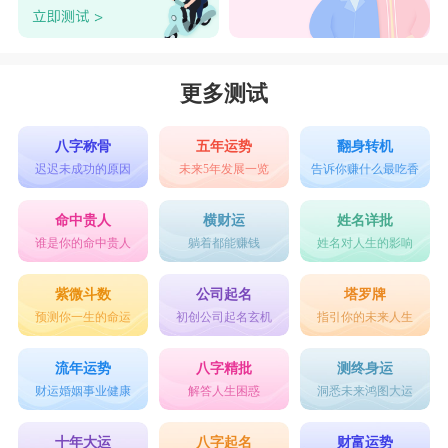
更多测试
八字称骨
五年运势
翻身转机
迟迟未成功的原因
未来5年发展一览
告诉你赚什么最吃香
命中贵人
横财运
姓名详批
谁是你的命中贵人
躺着都能赚钱
姓名对人生的影响
紫微斗数
公司起名
塔罗牌
预测你一生的命运
初创公司起名玄机
指引你的未来人生
流年运势
八字精批
测终身运
财运婚姻事业健康
解答人生困惑
洞悉未来鸿图大运
十年大运
八字起名
财富运势