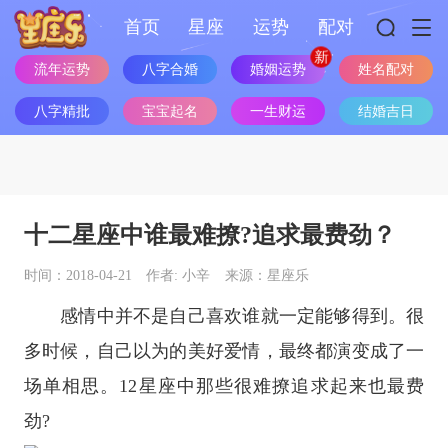
首页
星座
运势
配对
婚姻运势
流年运势
八字合婚
姓名配对
八字精批
宝宝起名
一生财运
结婚吉日
十二星座中谁最难撩?追求最费劲？
时间：2018-04-21
作者: 小辛
来源：星座乐
感情中并不是自己喜欢谁就一定能够得到。很
多时候，自己以为的美好爱情，最终都演变成了一
场单相思。
12星座
中那些很难撩追求起来也最费
劲?