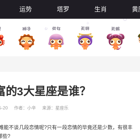
运势
塔罗
生肖
黄
富的3大星座是谁？
-20
作者：小辛
来源：星座乐
世难能不谈几段恋情呢?只有一段恋情的毕竟还是少数，有很丰
哪些?