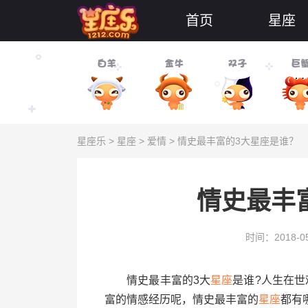
首页
星座
星座乐
>
星座
>
爱情
> 情史最丰富的3大星座是谁？
情史最丰
时间：2018-05
情史最丰富的3大
星座
是谁?人生在
富的情感经历呢，情史最丰富的
星座
都有