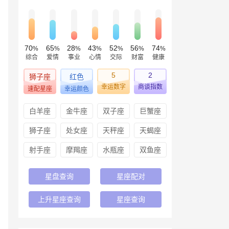
70
65
28
43
52
56
74
%
%
%
%
%
%
%
综合
爱情
事业
心情
交际
财富
健康
5
2
狮子座
红色
幸运数字
商谈指数
速配星座
幸运颜色
白羊座
金牛座
双子座
巨蟹座
狮子座
处女座
天秤座
天蝎座
射手座
摩羯座
水瓶座
双鱼座
星盘查询
星座配对
上升星座查询
星座查询