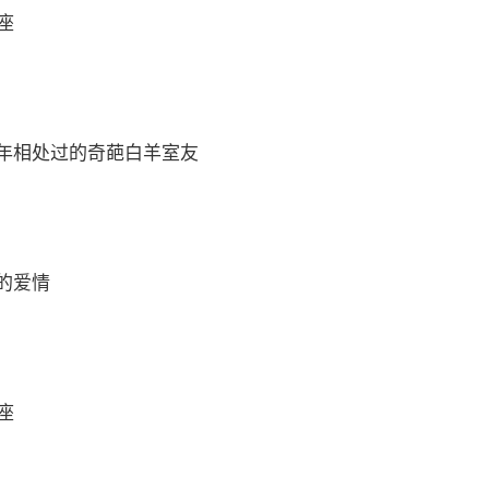
座
年相处过的奇葩白羊室友
的爱情
座