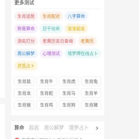
更多测试
生肖运势
生肖配对
八字算命
称骨算命
日干论命
宝宝起名
测名打分
老黄历吉日查询
老黄历
周公解梦
心理测试
塔罗牌在线占卜
灵签占卜
生肖鼠
生肖牛
生肖虎
生肖兔
生肖龙
生肖蛇
生肖马
生肖羊
生肖猴
生肖鸡
生肖狗
生肖猪
算命
起名
周公解梦
塔罗占卜
心理测试
老黄历