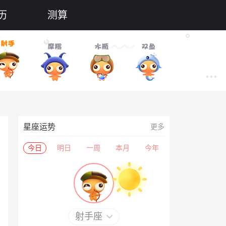
历
测算
星座运势
更多
今日
明日
一周
本月
今年
射手座