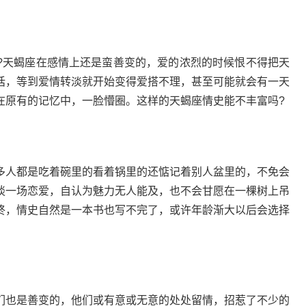
?天蝎座在感情上还是蛮善变的，爱的浓烈的时候恨不得把天
话，等到爱情转淡就开始变得爱搭不理，甚至可能就会有一天
在原有的记忆中，一脸懵圈。这样的天蝎座情史能不丰富吗?
多人都是吃着碗里的看着锅里的还惦记着别人盆里的，不免会
谈一场恋爱，自认为魅力无人能及，也不会甘愿在一棵树上吊
终，情史自然是一本书也写不完了，或许年龄渐大以后会选择
也是善变的，他们或有意或无意的处处留情，招惹了不少的