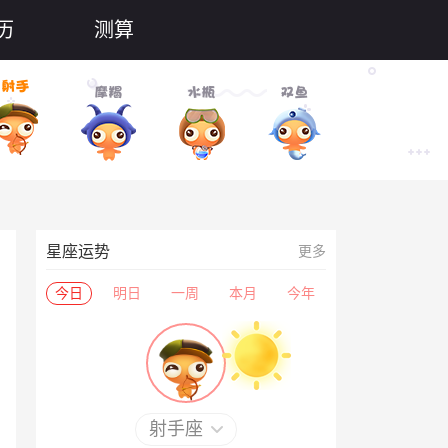
历
测算
星座运势
更多
今日
明日
一周
本月
今年
射手座