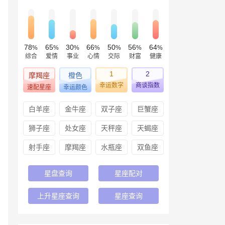
78
65
30
66
50
56
64
%
%
%
%
%
%
%
综合
爱情
事业
心情
交际
财富
健康
1
2
摩羯座
橙色
幸运数字
商谈指数
速配星座
幸运颜色
白羊座
金牛座
双子座
巨蟹座
狮子座
处女座
天秤座
天蝎座
射手座
摩羯座
水瓶座
双鱼座
星盘查询
星座配对
上升星座查询
星座查询