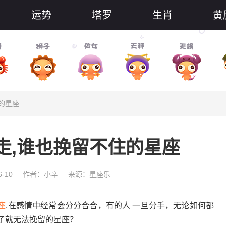
运势
塔罗
生肖
黄
的星座
走,谁也挽留不住的星座
-10
作者：小辛
来源：星座乐
座
,在感情中经常会分分合合，有的人 一旦分手，无论如何都
了就无法挽留的星座？