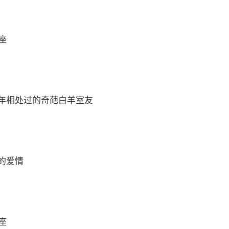
座
年相处过的奇葩白羊室友
的爱情
座