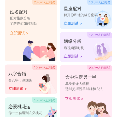
星座配对
姓名配对
解开你和他的缘分密码
配对指数分析
了解你们如何相处
姻缘分析
透视姻缘时机
八字合婚
命中注定另一半
合八字，测姻缘
单身姻缘大解析
适时把握脱单时机和方法
恋爱桃花运
你一生会遇到几朵桃花