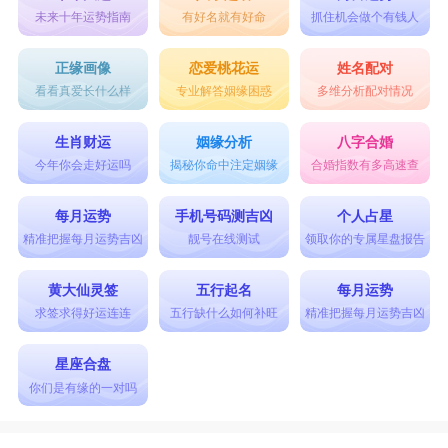
未来十年运势指南
有好名就有好命
抓住机会做个有钱人
正缘画像
恋爱桃花运
姓名配对
看看真爱长什么样
专业解答姻缘困惑
多维分析配对情况
生肖财运
姻缘分析
八字合婚
今年你会走好运吗
揭秘你命中注定姻缘
合婚指数有多高速查
每月运势
手机号码测吉凶
个人占星
精准把握每月运势吉凶
靓号在线测试
领取你的专属星盘报告
黄大仙灵签
五行起名
每月运势
求签求得好运连连
五行缺什么如何补旺
精准把握每月运势吉凶
星座合盘
你们是有缘的一对吗