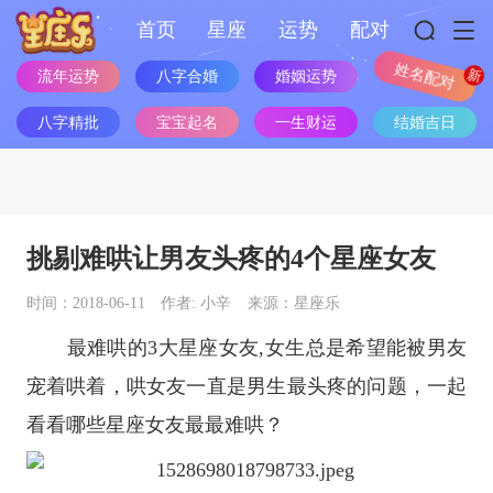
首页
星座
运势
配对
流年运势
八字合婚
婚姻运势
姓名配对
八字精批
宝宝起名
一生财运
结婚吉日
挑剔难哄让男友头疼的4个星座女友
时间：2018-06-11
作者: 小辛
来源：星座乐
最难哄的3大
星座
女友,女生总是希望能被男友
宠着哄着，哄女友一直是男生最头疼的问题，一起
看看哪些
星座
女友最最难哄？