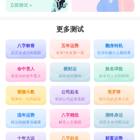
更多测试
八字称骨
五年运势
翻身转机
迟迟未成功的原因
未来5年发展一览
告诉你赚什么最吃香
命中贵人
横财运
姓名详批
谁是你的命中贵人
躺着都能赚钱
姓名对人生的影响
紫微斗数
公司起名
塔罗牌
预测你一生的命运
初创公司起名玄机
指引你的未来人生
流年运势
八字精批
测终身运
财运婚姻事业健康
解答人生困惑
洞悉未来鸿图大运
十年大运
八字起名
财富运势