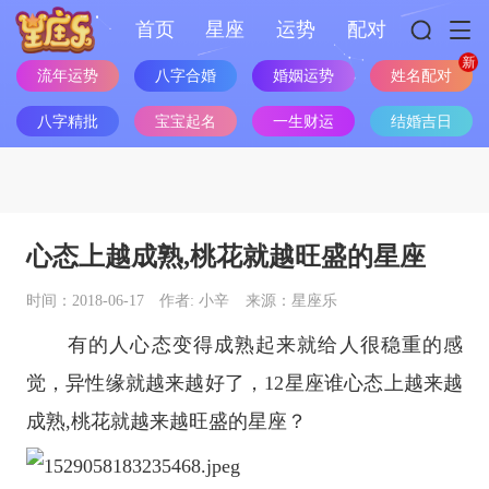
首页
星座
运势
配对
流年运势
八字合婚
婚姻运势
姓名配对
八字精批
宝宝起名
一生财运
结婚吉日
心态上越成熟,桃花就越旺盛的星座
时间：2018-06-17
作者: 小辛
来源：星座乐
有的人心态变得成熟起来就给人很稳重的感
觉，异性缘就越来越好了，
12
星座
谁心态上越来越
成熟,桃花就越来越旺盛的
星座
？