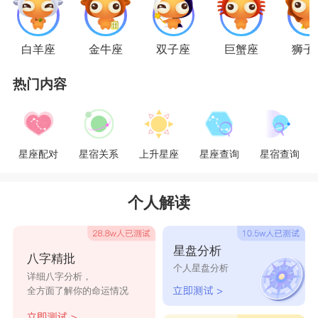
射手座
白羊座
金牛座
双子座
巨蟹座
狮子
射手座
的人热情，热爱交际，喜欢新鲜，追求
热门内容
刺激。射手座的心态一向都是走在年轻状态，做事
不顾后果，虽然朋友很多，人缘很好的但桃花运始
终不温不火。射手座的心态成熟后，处事方式也会
星座配对
星宿关系
上升星座
星座查询
星宿查询
成熟，认真对待，不再是一时冲动做决定。这样成
熟的射手多了一份个人魅力，会吸引更多的异性朋
个人解读
友，桃花运开始旺盛了。
星座乐原创文章，转载需注明出处
星盘分析
八字精批
个人星盘分析
详细八字分析，
全方面了解你的命运情况