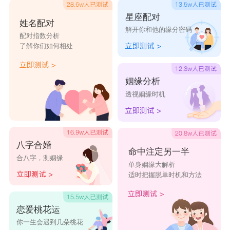
星座配对
姓名配对
解开你和他的缘分密码
配对指数分析
了解你们如何相处
姻缘分析
透视姻缘时机
八字合婚
命中注定另一半
合八字，测姻缘
单身姻缘大解析
适时把握脱单时机和方法
恋爱桃花运
你一生会遇到几朵桃花