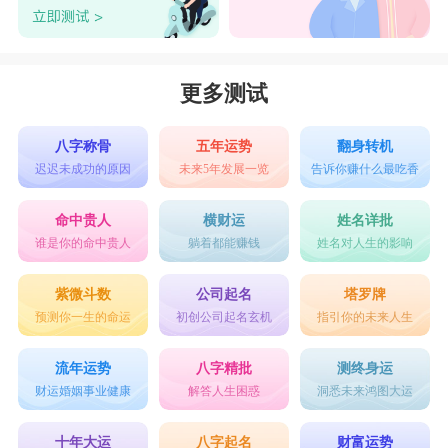
更多测试
八字称骨
五年运势
翻身转机
迟迟未成功的原因
未来5年发展一览
告诉你赚什么最吃香
命中贵人
横财运
姓名详批
谁是你的命中贵人
躺着都能赚钱
姓名对人生的影响
紫微斗数
公司起名
塔罗牌
预测你一生的命运
初创公司起名玄机
指引你的未来人生
流年运势
八字精批
测终身运
财运婚姻事业健康
解答人生困惑
洞悉未来鸿图大运
十年大运
八字起名
财富运势