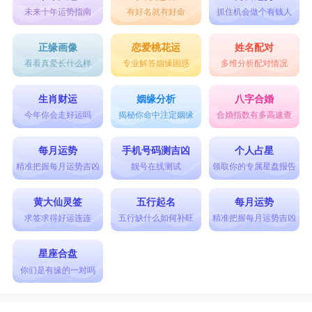
未来十年运势指南
有好名就有好命
抓住机会做个有钱人
正缘画像
恋爱桃花运
姓名配对
看看真爱长什么样
专业解答姻缘困惑
多维分析配对情况
生肖财运
姻缘分析
八字合婚
今年你会走好运吗
揭秘你命中注定姻缘
合婚指数有多高速查
每月运势
手机号码测吉凶
个人占星
精准把握每月运势吉凶
靓号在线测试
领取你的专属星盘报告
黄大仙灵签
五行起名
每月运势
求签求得好运连连
五行缺什么如何补旺
精准把握每月运势吉凶
星座合盘
你们是有缘的一对吗