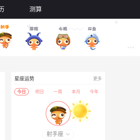
历
测算
星座运势
更多
今日
明日
一周
本月
今年
射手座