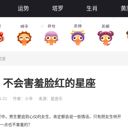
运势
塔罗
生肖
黄
星座
，不会害羞脸红的星座
-21
作者：小辛
来源：星座乐
爱中，男生要追到心仪的女生，肯定都会说一些情话，只有把女生哄开
一点也不害羞的？