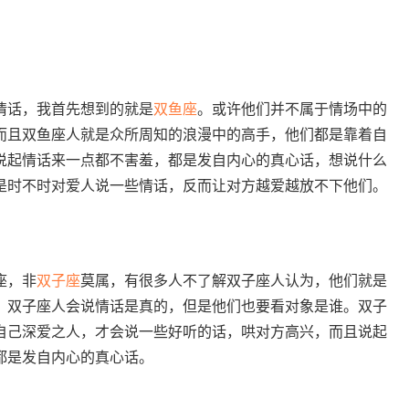
情话，我首先想到的就是
双鱼座
。或许他们并不属于情场中的
而且双鱼座人就是众所周知的浪漫中的高手，他们都是靠着自
说起情话来一点都不害羞，都是发自内心的真心话，想说什么
是时不时对爱人说一些情话，反而让对方越爱越放不下他们。
座，非
双子座
莫属，有很多人不了解双子座人认为，他们就是
。双子座人会说情话是真的，但是他们也要看对象是谁。双子
自己深爱之人，才会说一些好听的话，哄对方高兴，而且说起
都是发自内心的真心话。