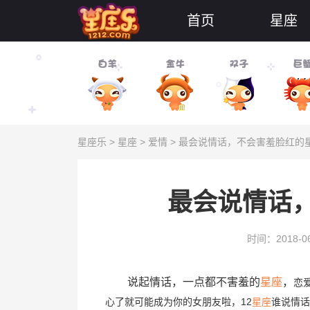
首页
星座
星座乐
>
星座
>
爱情
> 最会说情话，不会害羞脸红的
最会说情话
时间：2018-06
说起情话，一点都不害羞的
星座
，
恋
心了就可能成为你的女朋友啦，12
星座
谁说情话