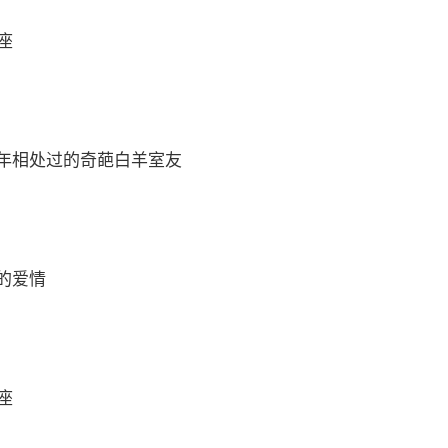
座
年相处过的奇葩白羊室友
的爱情
座