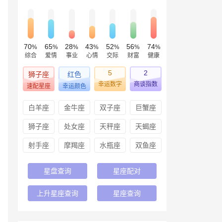
70
65
28
43
52
56
74
%
%
%
%
%
%
%
综合
爱情
事业
心情
交际
财富
健康
5
2
狮子座
红色
幸运数字
商谈指数
速配星座
幸运颜色
白羊座
金牛座
双子座
巨蟹座
狮子座
处女座
天秤座
天蝎座
射手座
摩羯座
水瓶座
双鱼座
星盘查询
星座配对
上升星座查询
星座查询