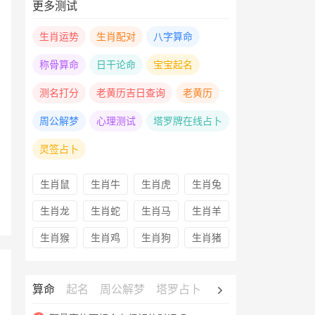
更多测试
生肖运势
生肖配对
八字算命
称骨算命
日干论命
宝宝起名
测名打分
老黄历吉日查询
老黄历
周公解梦
心理测试
塔罗牌在线占卜
灵签占卜
生肖鼠
生肖牛
生肖虎
生肖兔
生肖龙
生肖蛇
生肖马
生肖羊
生肖猴
生肖鸡
生肖狗
生肖猪
算命
起名
周公解梦
塔罗占卜
心理测试
老黄历