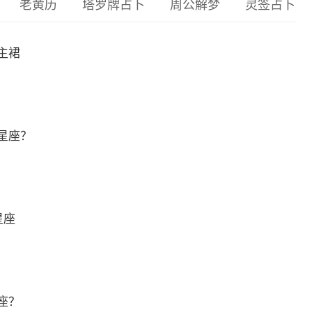
老黄历
塔罗牌占卜
周公解梦
灵签占卜
主裙
星座？
星座
座？