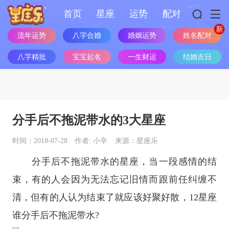
首页
星座
运势
配对
姓名配对
流年运势
八字合婚
婚姻运势
八字精批
宝宝起名
一生财运
结婚吉日
分手后不拖泥带水的3大星座
时间：2018-07-28
作者: 小辛
来源：星座乐
分手后不拖泥带水的
星座
，当一段感情的结
束，有的人会因为无法忘记旧情而跟前任纠缠不
清，但有的人认为结束了就应该好聚好散，12
星座
谁分手后不拖泥带水?