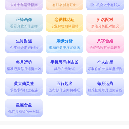
未来十年运势指南
有好名就有好命
抓住机会做个有钱人
正缘画像
恋爱桃花运
姓名配对
看看真爱长什么样
专业解答姻缘困惑
多维分析配对情况
生肖财运
姻缘分析
八字合婚
今年你会走好运吗
揭秘你命中注定姻缘
合婚指数有多高速查
每月运势
手机号码测吉凶
个人占星
精准把握每月运势吉凶
靓号在线测试
领取你的专属星盘报告
黄大仙灵签
五行起名
每月运势
求签求得好运连连
五行缺什么如何补旺
精准把握每月运势吉凶
星座合盘
你们是有缘的一对吗