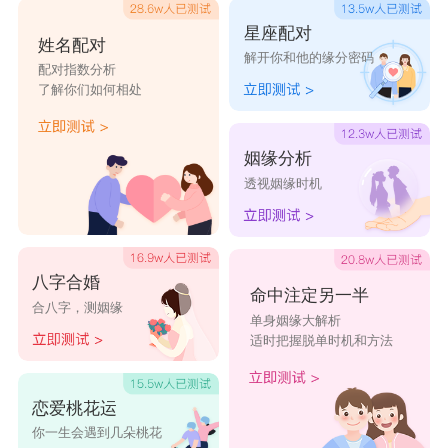
星座配对
姓名配对
解开你和他的缘分密码
配对指数分析
了解你们如何相处
姻缘分析
透视姻缘时机
八字合婚
命中注定另一半
合八字，测姻缘
单身姻缘大解析
适时把握脱单时机和方法
恋爱桃花运
你一生会遇到几朵桃花