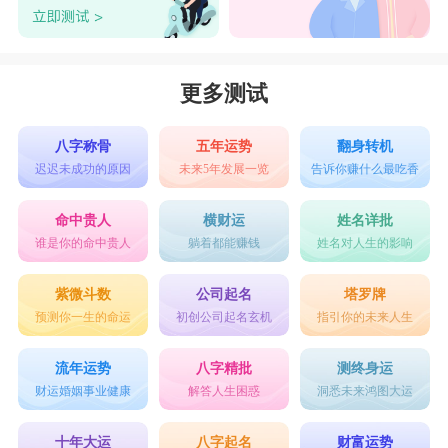
更多测试
八字称骨
五年运势
翻身转机
迟迟未成功的原因
未来5年发展一览
告诉你赚什么最吃香
命中贵人
横财运
姓名详批
谁是你的命中贵人
躺着都能赚钱
姓名对人生的影响
紫微斗数
公司起名
塔罗牌
预测你一生的命运
初创公司起名玄机
指引你的未来人生
流年运势
八字精批
测终身运
财运婚姻事业健康
解答人生困惑
洞悉未来鸿图大运
十年大运
八字起名
财富运势