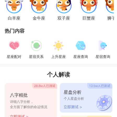
水瓶座
水瓶座
人分手一直都很干脆，要么就不分开，
白羊座
金牛座
双子座
巨蟹座
狮子
要分开就没打算拖泥带水水瓶座人哪怕分手时很绝
情狠心，可分开之后绝不会再找你麻烦。并不是他
热门内容
们没有找你麻烦或者报复你的能力，而是他们根本
就不愿意再对你浪费时间和精力。但也正因为他们
分手之后的决然和干净利落，让他们既不会找你麻
星座配对
星宿关系
上升星座
星座查询
星宿查询
烦，也永远不会给你挽回他们的机会。
个人解读
星座乐原创文章，转载需注明出处
星盘分析
八字精批
个人星盘分析
详细八字分析，
全方面了解你的命运情况