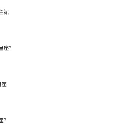
主裙
星座？
星座
座？