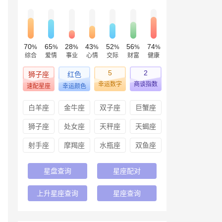
70
65
28
43
52
56
74
%
%
%
%
%
%
%
综合
爱情
事业
心情
交际
财富
健康
5
2
狮子座
红色
幸运数字
商谈指数
速配星座
幸运颜色
白羊座
金牛座
双子座
巨蟹座
狮子座
处女座
天秤座
天蝎座
射手座
摩羯座
水瓶座
双鱼座
星盘查询
星座配对
上升星座查询
星座查询