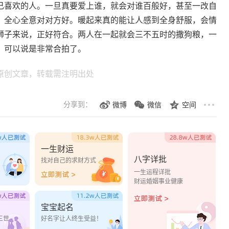
己喜欢的人。一旦真要爱上谁，就会对谁百般好，甚至一改自
，全心全意对对方好。暖起来真的能让人感到全身舒服，会情
狮子来说，正好符合。两人在一起就会三不五时的撒狗粮，一
，可以说是非常合拍了。
原创文章，转载需注明出处
分享到：
微博
微信
空间
一生财运
八字详批
？
找对自己的求财方式
一生运程详批
财运婚姻事业健康
宝宝起名
三世
好名字让人终生受益！