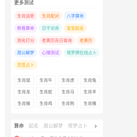
更多测试
生肖运势
生肖配对
八字算命
称骨算命
日干论命
宝宝起名
测名打分
老黄历吉日查询
老黄历
周公解梦
心理测试
塔罗牌在线占卜
灵签占卜
生肖鼠
生肖牛
生肖虎
生肖兔
生肖龙
生肖蛇
生肖马
生肖羊
生肖猴
生肖鸡
生肖狗
生肖猪
算命
起名
周公解梦
塔罗占卜
心理测试
老黄历