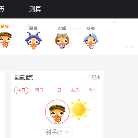
历
测算
星座运势
更多
今日
明日
一周
本月
今年
射手座