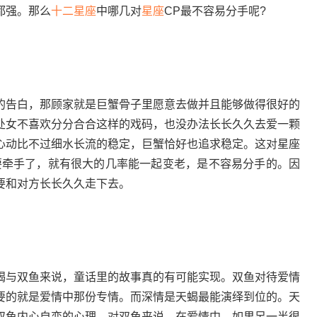
都强。那么
十二
星座
中哪几对
星座
CP最不容易分手呢?
告白，那顾家就是巨蟹骨子里愿意去做并且能够做得很好的
处女不喜欢分分合合这样的戏码，也没办法长长久久去爱一颗
心动比不过细水长流的稳定，巨蟹恰好也追求稳定。这对星座
要牵手了，就有很大的几率能一起变老，是不容易分手的。因
要和对方长长久久走下去。
与双鱼来说，童话里的故事真的有可能实现。双鱼对待爱情
要的就是爱情中那份专情。而深情是天蝎最能演绎到位的。天
双鱼内心自恋的心理。对双鱼来说，在爱情中，如果另一半很