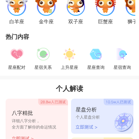
白羊座
金牛座
双子座
巨蟹座
狮子
热门内容
双鱼座
天生浪漫多情的
双鱼座
似乎就是为爱而生的。
星座配对
星宿关系
上升星座
星座查询
星宿查询
双鱼座的人多情但是不滥情，很多人都会觉得双鱼
座对于感觉不错的都不会拒绝。但他们对于自己认
个人解读
定的感情都是十分细腻的。只要是双鱼座喜欢的
人，对方的一句话一个举动都会让他们琢磨很久。
星盘分析
八字精批
个人星盘分析
生怕错过了对方给的信号或是暗示。但由于双鱼座
详细八字分析，
全方面了解你的命运情况
的人单纯爱幻想，在面对感情时没有自己的主见，