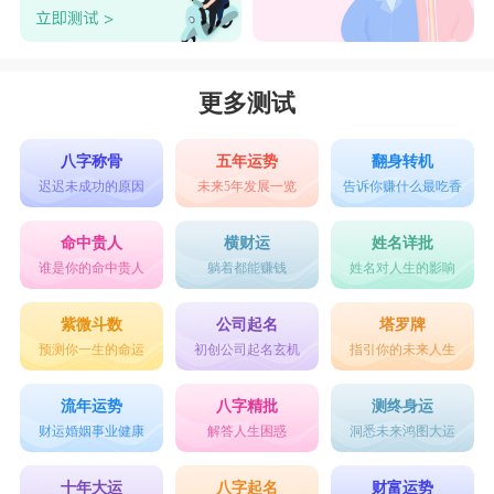
更多测试
八字称骨
五年运势
翻身转机
迟迟未成功的原因
未来5年发展一览
告诉你赚什么最吃香
命中贵人
横财运
姓名详批
谁是你的命中贵人
躺着都能赚钱
姓名对人生的影响
紫微斗数
公司起名
塔罗牌
预测你一生的命运
初创公司起名玄机
指引你的未来人生
流年运势
八字精批
测终身运
财运婚姻事业健康
解答人生困惑
洞悉未来鸿图大运
十年大运
八字起名
财富运势