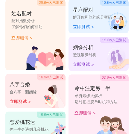
星座配对
姓名配对
解开你和他的缘分密码
配对指数分析
了解你们如何相处
姻缘分析
透视姻缘时机
八字合婚
命中注定另一半
合八字，测姻缘
单身姻缘大解析
适时把握脱单时机和方法
恋爱桃花运
你一生会遇到几朵桃花