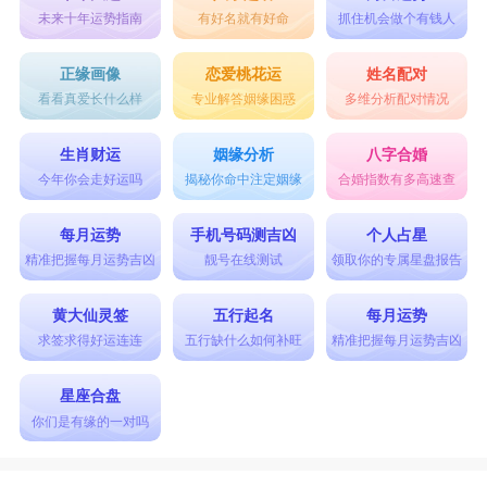
未来十年运势指南
有好名就有好命
抓住机会做个有钱人
正缘画像
恋爱桃花运
姓名配对
看看真爱长什么样
专业解答姻缘困惑
多维分析配对情况
生肖财运
姻缘分析
八字合婚
今年你会走好运吗
揭秘你命中注定姻缘
合婚指数有多高速查
每月运势
手机号码测吉凶
个人占星
精准把握每月运势吉凶
靓号在线测试
领取你的专属星盘报告
黄大仙灵签
五行起名
每月运势
求签求得好运连连
五行缺什么如何补旺
精准把握每月运势吉凶
星座合盘
你们是有缘的一对吗