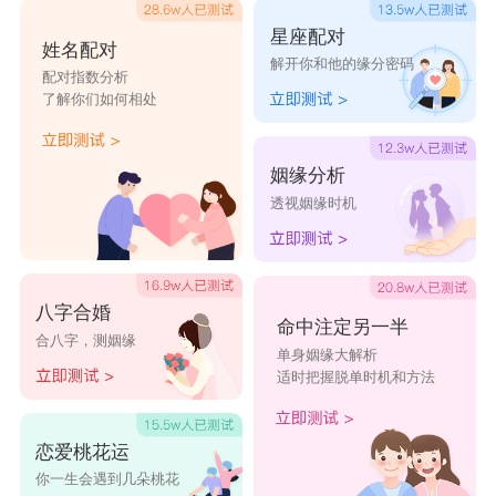
星座配对
姓名配对
解开你和他的缘分密码
配对指数分析
了解你们如何相处
姻缘分析
透视姻缘时机
八字合婚
命中注定另一半
合八字，测姻缘
单身姻缘大解析
适时把握脱单时机和方法
恋爱桃花运
你一生会遇到几朵桃花