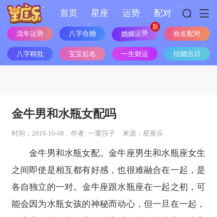
首页
星座
运势
配对
流年运势
八字合婚
婚姻运势
姓名配对
八字精批
宝宝起名
一生财运
结婚吉日
金牛男和水瓶女配吗
时间：2018-10-08
作者: 一栗莎子
来源：星座乐
金牛男和水瓶女配。
金牛座
男生和
水瓶座
女生
之间即使是相互都有好感，也很难融合在一起，是
各自独立的一对。
金牛座
跟
水瓶座
在一起之初，可
能会因为水瓶女孩的神秘而动心，但一旦在一起，