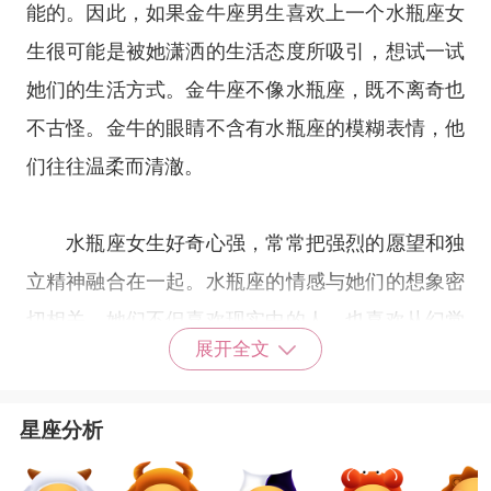
能的。因此，如果金牛座男生喜欢上一个水瓶座女
生很可能是被她潇洒的生活态度所吸引，想试一试
她们的生活方式。金牛座不像水瓶座，既不离奇也
不古怪。金牛的眼睛不含有水瓶座的模糊表情，他
们往往温柔而清澈。
水瓶座女生好奇心强，常常把强烈的愿望和独
立精神融合在一起。水瓶座的情感与她们的想象密
切相关，她们不但喜欢现实中的人，也喜欢从幻觉
展开全文
中走出来的人。实际上，她们的心常常停滞在爱情
上。水瓶座女生容易走极端化，拥有一颗向往理想
星座分析
爱情的纯洁的心，一旦水瓶真正发现了自己的爱，
那么她会把自己全部的智慧、全部的真诚和自己所