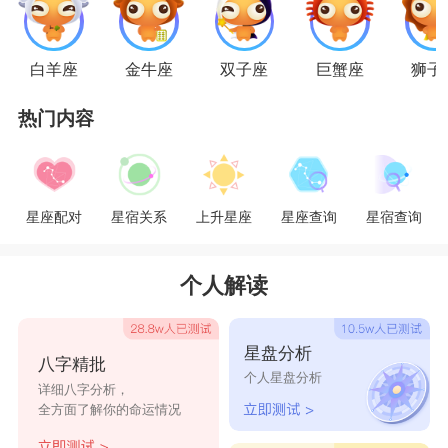
拥有的一切都毫无保留地献给自己所热爱的人。
白羊座
金牛座
双子座
巨蟹座
狮子
思想前卫，以未来世界或改革派自居的瓶子，
热门内容
很难理解牛儿的传统和保守，对牛儿的兢兢业业、
一成不变，反应慢、吃苦耐劳的生活态度觉得无
聊。而水瓶座特有的博爱、极端的幻想力，使得笨
星座配对
星宿关系
上升星座
星座查询
星宿查询
重的牛儿只能跟在后面追赶，难免让他们感到很吃
力。对于喜欢探索谜一样事物的瓶子而言，牛儿是
个人解读
一眼就可看透的，所以了无趣味。
星盘分析
八字精批
水瓶们唯有提供给金牛创意，且不对他们施予
个人星盘分析
详细八字分析，
太大的压力，试着将部份较私密的心情只对金牛情
全方面了解你的命运情况
人说，牛儿纵使不能提供什么了不起的创意，但绝