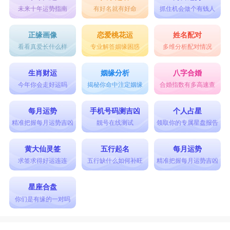
未来十年运势指南
有好名就有好命
抓住机会做个有钱人
正缘画像
恋爱桃花运
姓名配对
看看真爱长什么样
专业解答姻缘困惑
多维分析配对情况
生肖财运
姻缘分析
八字合婚
今年你会走好运吗
揭秘你命中注定姻缘
合婚指数有多高速查
每月运势
手机号码测吉凶
个人占星
精准把握每月运势吉凶
靓号在线测试
领取你的专属星盘报告
黄大仙灵签
五行起名
每月运势
求签求得好运连连
五行缺什么如何补旺
精准把握每月运势吉凶
星座合盘
你们是有缘的一对吗