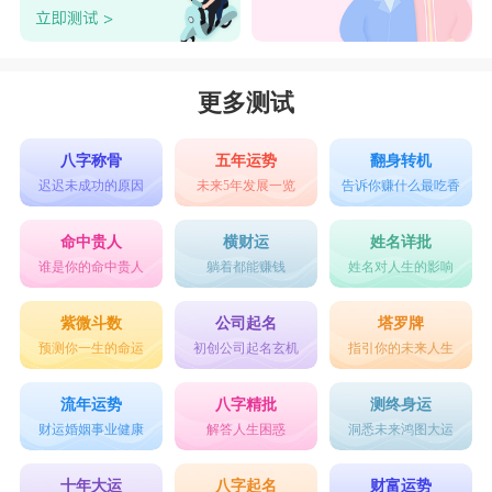
更多测试
八字称骨
五年运势
翻身转机
迟迟未成功的原因
未来5年发展一览
告诉你赚什么最吃香
命中贵人
横财运
姓名详批
谁是你的命中贵人
躺着都能赚钱
姓名对人生的影响
紫微斗数
公司起名
塔罗牌
预测你一生的命运
初创公司起名玄机
指引你的未来人生
流年运势
八字精批
测终身运
财运婚姻事业健康
解答人生困惑
洞悉未来鸿图大运
十年大运
八字起名
财富运势