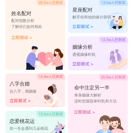
星座配对
姓名配对
解开你和他的缘分密码
配对指数分析
了解你们如何相处
姻缘分析
透视姻缘时机
八字合婚
命中注定另一半
合八字，测姻缘
单身姻缘大解析
适时把握脱单时机和方法
恋爱桃花运
你一生会遇到几朵桃花