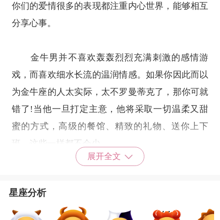
你们的爱情很多的表现都注重内心世界，能够相互
分享心事。
金牛男并不喜欢轰轰烈烈充满刺激的感情游
戏，而喜欢细水长流的温润情感。如果你因此而以
为
金牛座
的人太实际，太不罗曼蒂克了，那你可就
错了!当他一旦打定主意，他将采取一切温柔又甜
蜜的方式，高级的餐馆、精致的礼物、送你上下
班，这些一样都不会少。
展开全文
双鱼，天性浪漫，超爱幻想，想象力丰富、感
星座分析
性，不食人间烟火，有些不切实际，是小仙女一般
的存在。十分孩子气，爱哭，惹人怜爱，需要别人