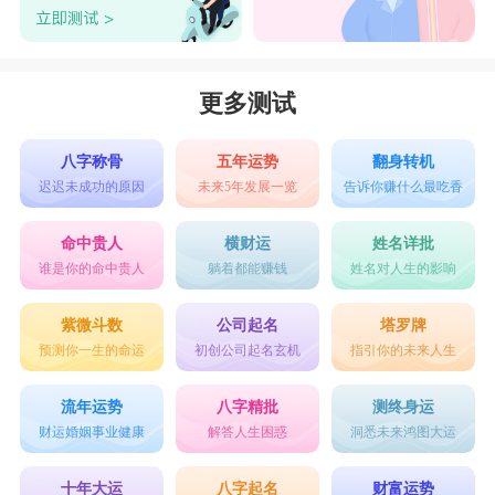
更多测试
八字称骨
五年运势
翻身转机
迟迟未成功的原因
未来5年发展一览
告诉你赚什么最吃香
命中贵人
横财运
姓名详批
谁是你的命中贵人
躺着都能赚钱
姓名对人生的影响
紫微斗数
公司起名
塔罗牌
预测你一生的命运
初创公司起名玄机
指引你的未来人生
流年运势
八字精批
测终身运
财运婚姻事业健康
解答人生困惑
洞悉未来鸿图大运
十年大运
八字起名
财富运势