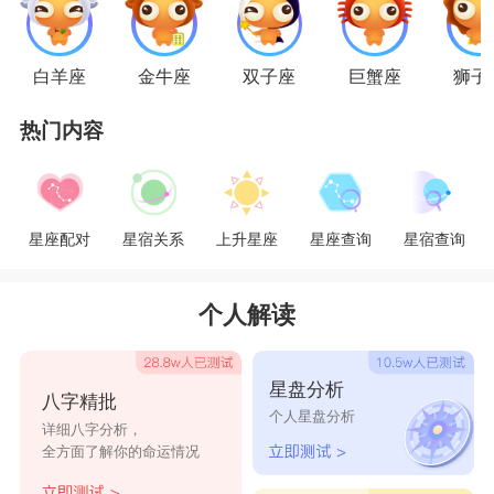
的陪伴。双鱼女是
十二
星座
中最有女人味的
星座
女，从身体到灵魂都是。她们对于男生是没有防御
白羊座
金牛座
双子座
巨蟹座
狮子
机制的，所以总能激起男生的保护欲。
热门内容
虽然金牛男总是用他宽广的胸怀去包容鱼儿的
少女心，但如果双鱼女一直采取很情绪化的举动，
星座配对
星宿关系
上升星座
星座查询
星宿查询
金牛也会发他的牛脾气，到时候局面就不好看了，
鱼儿将陷入不知所措的境地，她们是该哭还是该哭
个人解读
还是该哭呢。同时鱼儿们最好能够控制自己的不切
实际的幻想，因为多了会让务实的金牛受不了。对
星盘分析
八字精批
于双鱼来说，金牛要管住自己的“财迷”本性，不要
个人星盘分析
详细八字分析，
打破双鱼的幻想。
全方面了解你的命运情况
星座乐原创文章，转载需注明出处