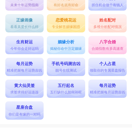
未来十年运势指南
有好名就有好命
抓住机会做个有钱人
正缘画像
恋爱桃花运
姓名配对
看看真爱长什么样
专业解答姻缘困惑
多维分析配对情况
生肖财运
姻缘分析
八字合婚
今年你会走好运吗
揭秘你命中注定姻缘
合婚指数有多高速查
每月运势
手机号码测吉凶
个人占星
精准把握每月运势吉凶
靓号在线测试
领取你的专属星盘报告
黄大仙灵签
五行起名
每月运势
求签求得好运连连
五行缺什么如何补旺
精准把握每月运势吉凶
星座合盘
你们是有缘的一对吗