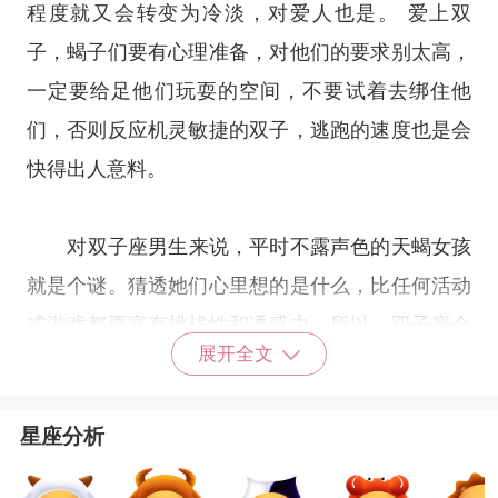
程度就又会转变为冷淡，对爱人也是。 爱上双
子，蝎子们要有心理准备，对他们的要求别太高，
一定要给足他们玩耍的空间，不要试着去绑住他
们，否则反应机灵敏捷的双子，逃跑的速度也是会
快得出人意料。
对
双子座
男生来说，平时不露声色的天蝎女孩
就是个谜。猜透她们心里想的是什么，比任何活动
或游戏都更富有挑战性和诱惑力。所以，
双子座
会
展开全文
因为好奇而对天蝎女孩产生兴趣，并利用自己的人
格魅力，成功引起她们的注意。双子座从来都是漫
星座分析
不经心的，对谁都嘻嘻哈哈，碰到长得好看的女
孩，就决不会放过献殷勤的机会。