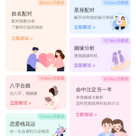
星座配对
姓名配对
解开你和他的缘分密码
配对指数分析
了解你们如何相处
姻缘分析
透视姻缘时机
八字合婚
命中注定另一半
合八字，测姻缘
单身姻缘大解析
适时把握脱单时机和方法
恋爱桃花运
你一生会遇到几朵桃花