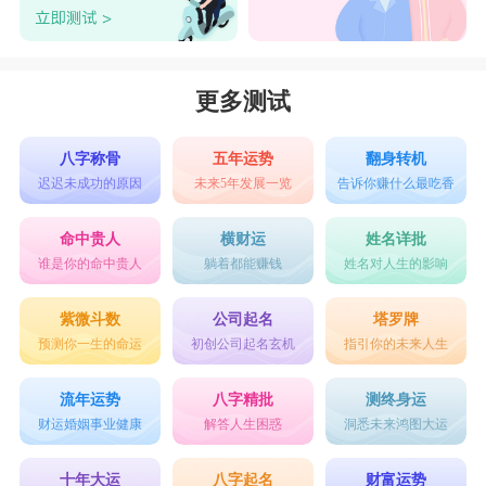
更多测试
八字称骨
五年运势
翻身转机
迟迟未成功的原因
未来5年发展一览
告诉你赚什么最吃香
命中贵人
横财运
姓名详批
谁是你的命中贵人
躺着都能赚钱
姓名对人生的影响
紫微斗数
公司起名
塔罗牌
预测你一生的命运
初创公司起名玄机
指引你的未来人生
流年运势
八字精批
测终身运
财运婚姻事业健康
解答人生困惑
洞悉未来鸿图大运
十年大运
八字起名
财富运势