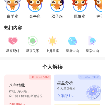
天蝎座
女孩天性多疑，所以她们擅长看破一切
白羊座
金牛座
双子座
巨蟹座
狮子
神秘，精明得像福尔摩斯。想长期愚弄
天蝎座
是不
热门内容
可能的。天蝎座女孩会把她们了解到的一切埋在心
底。当天蝎女孩遇上双子男孩，她们是容不得双子
那样倜傥风流的。天蝎的痛苦不仅因双子们的轻
星座配对
星宿关系
上升星座
星座查询
星宿查询
浮，更因为双子们居然敢伤害她们的感情。天蝎座
女孩一旦发现被伤害或一旦感觉到会被伤害，就会
个人解读
出击，打得对方落花流水，从此不敢轻举妄动。
星盘分析
八字精批
双子和天蝎在一起时，其实就相当于是两个选
个人星盘分析
详细八字分析，
手在一起跑国际马拉松，看谁先放弃。因为两人其
全方面了解你的命运情况
实完全没有共通点，思想行为相差十万八千里。最