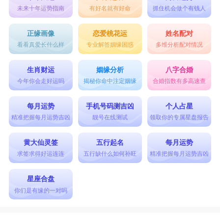
未来十年运势指南
有好名就有好命
抓住机会做个有钱人
正缘画像
恋爱桃花运
姓名配对
看看真爱长什么样
专业解答姻缘困惑
多维分析配对情况
生肖财运
姻缘分析
八字合婚
今年你会走好运吗
揭秘你命中注定姻缘
合婚指数有多高速查
每月运势
手机号码测吉凶
个人占星
精准把握每月运势吉凶
靓号在线测试
领取你的专属星盘报告
黄大仙灵签
五行起名
每月运势
求签求得好运连连
五行缺什么如何补旺
精准把握每月运势吉凶
星座合盘
你们是有缘的一对吗