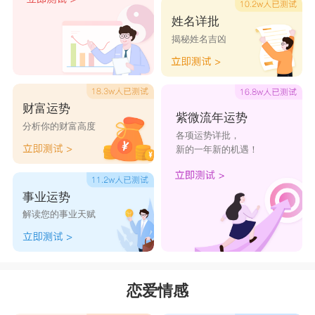
初的时候，双子座会被天蝎座的激情和神秘所吸
姓名详批
揭秘姓名吉凶
引，但一相处，他们就会觉得，天蝎座的神秘，其
实是她们收起了自己的情绪，不表露出来而已。这
对有什么说什么的双子，就等于是在看一套黑白默
财富运势
片，没看头。而当初因为双子座灵活乖巧的魅力而
紫微流年运势
分析你的财富高度
各项运势详批，
被吸引的天蝎，相处后也开始慢慢觉得到他们挺自
新的一年新的机遇！
私、挺冷酷的，不是她们所需要的，所以她们会用
自己的一套方法，逼双子们走得更快。
事业运势
星座乐原创文章，转载需注明出处
解读您的事业天赋
恋爱情感