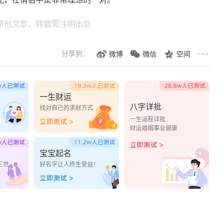
原创文章，转载需注明出处
分享到：
微博
微信
空间
一生财运
八字详批
？
找对自己的求财方式
一生运程详批
财运婚姻事业健康
宝宝起名
三世
好名字让人终生受益！