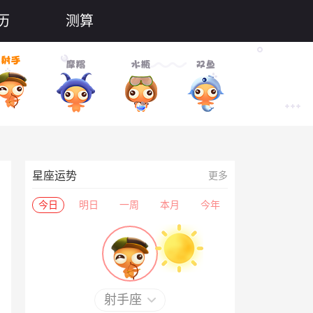
历
测算
星座运势
更多
今日
明日
一周
本月
今年
射手座