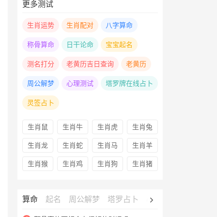
更多测试
生肖运势
生肖配对
八字算命
称骨算命
日干论命
宝宝起名
测名打分
老黄历吉日查询
老黄历
周公解梦
心理测试
塔罗牌在线占卜
灵签占卜
生肖鼠
生肖牛
生肖虎
生肖兔
生肖龙
生肖蛇
生肖马
生肖羊
生肖猴
生肖鸡
生肖狗
生肖猪
算命
起名
周公解梦
塔罗占卜
心理测试
老黄历