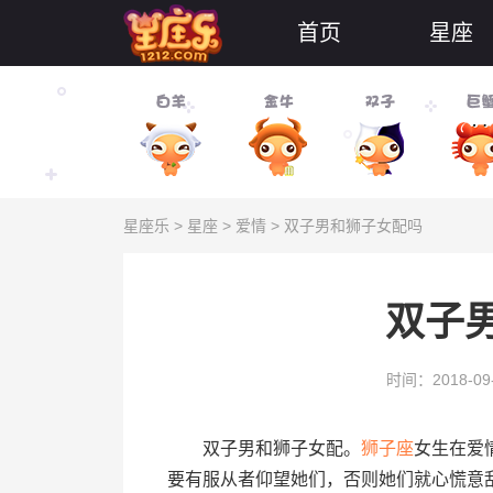
首页
星座
星座乐
>
星座
>
爱情
> 双子男和狮子女配吗
双子
时间：2018-09
双子男和狮子女配。
狮子座
女生在爱
要有服从者仰望她们，否则她们就心慌意