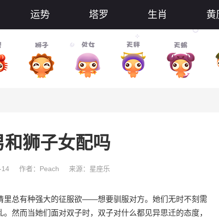
运势
塔罗
生肖
黄
男和狮子女配吗
-14
作者：Peach
来源：星座乐
情里总有种强大的征服欲——想要驯服对方。她们无时不刻需
乱。然而当她们面对双子时，双子对什么都见异思迁的态度，