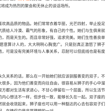
庭将成为热烈的聚会和无休止的谈话场所。
欢高品质的物品。她们常常衣着华丽，光芒四射，举止投足
气质给人冷漠、霸气的形象，有自己的个性。她们与生俱来就
的，而是天生的。而且非常好强，追求完美。她们生性善良单
愿意算计人的，大大咧咧心胸宽广。只是别真正激怒了狮子
结，可是没有完美环境与人事关系，忍耐可以但底线也是有度
久关系的话，那么在一开始她们就应该驯服善变的双子，不
大很多，因为他们善变而向往自由，很容易从狮子的手心中溜
双方都对生活有求进心，不甘心停留在一个层面，所以生活节
的内心想法不一样，但步伐一致，能够长久在一起。双子座的
然就会收敛起来，狮子座也可以用一种豁达的心去包容双子们
配，在情侣中是非常理想的一对。