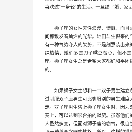
喜欢过"一身轻"的生活。一旦结了婚，家
狮子座的女性天性浪漫、慷慨，而且喜
间都散发着灿烂的光华。她们与生俱来的
有一种气势夺人的架势，不是刻意装出来
纯热情，她们多是刀子嘴豆腐心，但不是
座。狮子座女生总是希望大家都好和平团
的。
如果狮子女生想和一个双子男生建立永
过驯服双子座男生可比驯服别的男生难度
走。双子座男生遇上狮子座女生时，因为
奏上，可以达到很合拍的默契。虽然他们
人虽然多变，但面对狮子座的霸气，很自
那一种善变贪鲜的性格。所以，这样的搭