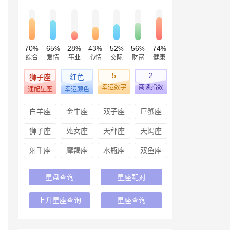
70
65
28
43
52
56
74
%
%
%
%
%
%
%
综合
爱情
事业
心情
交际
财富
健康
5
2
狮子座
红色
幸运数字
商谈指数
速配星座
幸运颜色
白羊座
金牛座
双子座
巨蟹座
狮子座
处女座
天秤座
天蝎座
射手座
摩羯座
水瓶座
双鱼座
星盘查询
星座配对
上升星座查询
星座查询