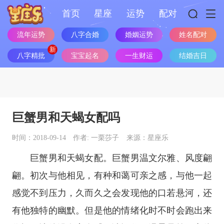
首页
星座
运势
配对
流年运势
八字合婚
婚姻运势
姓名配对
八字精批
宝宝起名
一生财运
结婚吉日
巨蟹男和天蝎女配吗
时间：2018-09-14
作者: 一栗莎子
来源：星座乐
巨蟹男和天蝎女配。巨蟹男温文尔雅、风度翩
翩。初次与他相见，有种和蔼可亲之感，与他一起
感觉不到压力，久而久之会发现他的口若悬河，还
有他独特的幽默。但是他的情绪化时不时会跑出来