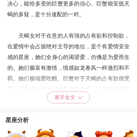
决心，能给多变的巨蟹更多的信心。巨蟹能安抚天
蝎的多疑，是十分速配的一对。
天蝎女对于在意的人有强的占有欲和控制欲，
在爱情中会占据绝对主导的地位，是个有爱情安全
感的
星座
，她们全身心的渴望爱，仿佛是为爱而生
的。她们极富有激情，情感如龙卷风一样激烈和不
羁。她们极端爱吃醋。巨蟹对于天蝎的占有欲很受
用，因为这会给他们十足的安全感，让他们觉得自
展开全文
己是被需要的，巨蟹和天蝎都是讲求感觉的星座。
因为都是
水象星座
，个性人生观都很相似，会有一
星座分析
见如故的感觉，往往是爱的上穷碧落下黄泉。