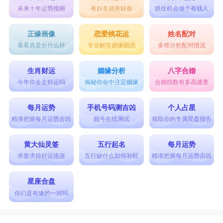
未来十年运势指南
有好名就有好命
抓住机会做个有钱人
正缘画像
恋爱桃花运
姓名配对
看看真爱长什么样
专业解答姻缘困惑
多维分析配对情况
生肖财运
姻缘分析
八字合婚
今年你会走好运吗
揭秘你命中注定姻缘
合婚指数有多高速查
每月运势
手机号码测吉凶
个人占星
精准把握每月运势吉凶
靓号在线测试
领取你的专属星盘报告
黄大仙灵签
五行起名
每月运势
求签求得好运连连
五行缺什么如何补旺
精准把握每月运势吉凶
星座合盘
你们是有缘的一对吗