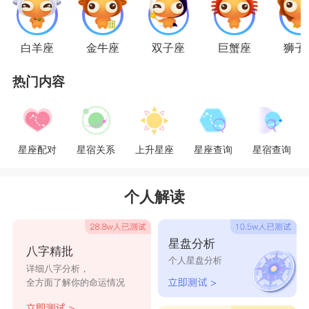
虽然你们是天生一对，尽在不言中的感觉会让
你们觉得是最了解对方的，但别忘了你们都属于感
白羊座
金牛座
双子座
巨蟹座
狮子
情很内敛，也容易钻牛角尖的星座，生活中难免有
热门内容
些小冲突，不要对这些看起来很细小的冲突大意，
要妥善地去处理呀。发生不愉快的事情要和对方好
好地谈谈，天蝎女要体谅巨蟹的不安全感，对他的
星座配对
星宿关系
上升星座
星座查询
星宿查询
家人要尊重，特别是对巨蟹影响深远的母亲大人。
星座乐原创文章，转载需注明出处
个人解读
星盘分析
八字精批
个人星盘分析
详细八字分析，
全方面了解你的命运情况