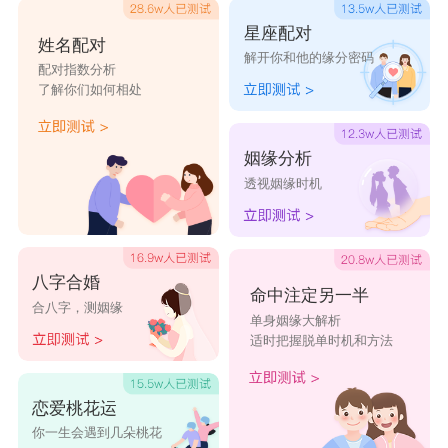
星座配对
姓名配对
解开你和他的缘分密码
配对指数分析
了解你们如何相处
姻缘分析
透视姻缘时机
八字合婚
命中注定另一半
合八字，测姻缘
单身姻缘大解析
适时把握脱单时机和方法
恋爱桃花运
你一生会遇到几朵桃花