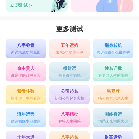
更多测试
八字称骨
五年运势
翻身转机
迟迟未成功的原因
未来5年发展一览
告诉你赚什么最吃香
命中贵人
横财运
姓名详批
谁是你的命中贵人
躺着都能赚钱
姓名对人生的影响
紫微斗数
公司起名
塔罗牌
预测你一生的命运
初创公司起名玄机
指引你的未来人生
流年运势
八字精批
测终身运
财运婚姻事业健康
解答人生困惑
洞悉未来鸿图大运
十年大运
八字起名
财富运势