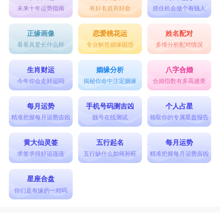
未来十年运势指南
有好名就有好命
抓住机会做个有钱人
正缘画像
恋爱桃花运
姓名配对
看看真爱长什么样
专业解答姻缘困惑
多维分析配对情况
生肖财运
姻缘分析
八字合婚
今年你会走好运吗
揭秘你命中注定姻缘
合婚指数有多高速查
每月运势
手机号码测吉凶
个人占星
精准把握每月运势吉凶
靓号在线测试
领取你的专属星盘报告
黄大仙灵签
五行起名
每月运势
求签求得好运连连
五行缺什么如何补旺
精准把握每月运势吉凶
星座合盘
你们是有缘的一对吗