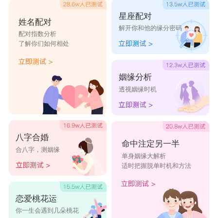
星座配对
姓名配对
解开你和他的缘分密码
配对指数分析
了解你们如何相处
姻缘分析
透视姻缘时机
八字合婚
命中注定另一半
合八字，测姻缘
单身姻缘大解析
适时把握脱单时机和方法
恋爱桃花运
你一生会遇到几朵桃花