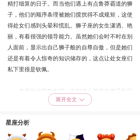
精打细算的日子。而当他们遇上有点鲁莽霸道的狮
子，他们的顺序条理被她们搅扰得不成规矩，这使
得处女们感到头晕和慌乱。
狮子座
的女生潇洒、艳
丽，有着很强的领导能力。虽然她们会时不时在别
人面前，显示出自己狮子般的自尊自傲，但是她们
还是有着令人惊奇的知识储存的，这点让
处女座
们
私下里很是钦佩。
表面如太阳般刚强，实则内心孤独的狮子和纤
展开全文
细文雅显露于外的处女，光从性格分析上看，好像
有着很深的隔阂。但幸好狮子们的
星座
个性和主导
星座分析
性都比较强，可以将处女们收入到自己的保护圈
中。在生活中，处女座会是狮子们最佳的幕僚和执