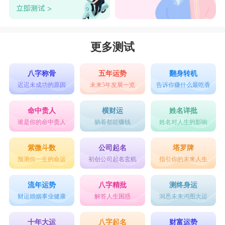
更多测试
八字称骨
五年运势
翻身转机
迟迟未成功的原因
未来5年发展一览
告诉你赚什么最吃香
命中贵人
横财运
姓名详批
谁是你的命中贵人
躺着都能赚钱
姓名对人生的影响
紫微斗数
公司起名
塔罗牌
预测你一生的命运
初创公司起名玄机
指引你的未来人生
流年运势
八字精批
测终身运
财运婚姻事业健康
解答人生困惑
洞悉未来鸿图大运
十年大运
八字起名
财富运势