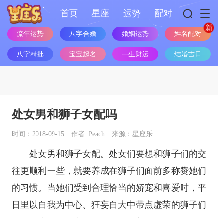
首页
星座
运势
配对
姓名配对
流年运势
八字合婚
婚姻运势
八字精批
宝宝起名
一生财运
结婚吉日
处女男和狮子女配吗
时间：2018-09-15
作者: Peach
来源：星座乐
处女男和狮子女配。处女们要想和狮子们的交
往更顺利一些，就要养成在狮子们面前多称赞她们
的习惯。当她们受到合理恰当的娇宠和喜爱时，平
日里以自我为中心、狂妄自大中带点虚荣的狮子们