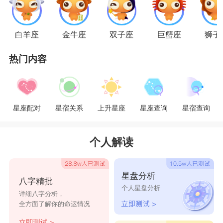
行计划的好帮手，只要狮子们懂得将自己大女人的
高压姿态收敛些，处女们将会更欣赏狮子们，而狮
白羊座
金牛座
双子座
巨蟹座
狮子
子们也会对处女们的衷心付出，感到开心。不过狮
热门内容
子们要特别注意谨言慎行，因为处女们是追求完美
的潜在压抑者，只要狮子们能忍受得住处女们一针
见血、就事论事的毒舌挑剔，两人或许会有快乐的
星座配对
星宿关系
上升星座
星座查询
星宿查询
结局。
星座乐原创文章，转载需注明出处
个人解读
星盘分析
八字精批
个人星盘分析
详细八字分析，
全方面了解你的命运情况