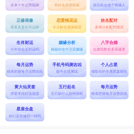
未来十年运势指南
有好名就有好命
抓住机会做个有钱人
正缘画像
恋爱桃花运
姓名配对
看看真爱长什么样
专业解答姻缘困惑
多维分析配对情况
生肖财运
姻缘分析
八字合婚
今年你会走好运吗
揭秘你命中注定姻缘
合婚指数有多高速查
每月运势
手机号码测吉凶
个人占星
精准把握每月运势吉凶
靓号在线测试
领取你的专属星盘报告
黄大仙灵签
五行起名
每月运势
求签求得好运连连
五行缺什么如何补旺
精准把握每月运势吉凶
星座合盘
你们是有缘的一对吗