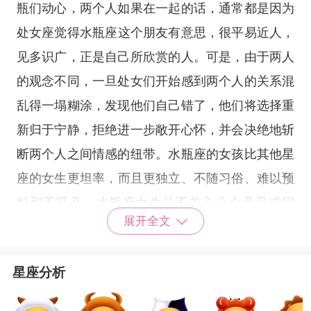
瓶们动心，两个人如果在一起的话，通常都是因为
处女座觉得
水瓶座
这个朋友有意思，很平易近人，
见多识广，正是自己所欣赏的人。可是，由于两人
的观念不同，一旦处女们开始感到两个人的关系混
乱得一塌糊涂，发现他们自己错了，他们将选择重
新归于宁静，拒绝进一步敞开心怀，并会决绝地斩
断两个人之间情感的纽带。
水瓶座
的女孩比其他
星
座
的女生更坦率，而且更独立、不随习俗、难以预
料和不平凡。水瓶座女生从不关心公众意见或闲
展开全文
话，这是因为她们内在很诚实。对所有水瓶座来
说，按照社会标准来生活是最虚伪的。典型的水瓶
星座分析
座一旦在爱情里认识到错误，就会毫无懊悔地继续
向前去探索爱情，她们会抛弃老关系，追求新关