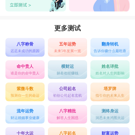
更多测试
八字称骨
五年运势
翻身转机
迟迟未成功的原因
未来5年发展一览
告诉你赚什么最吃香
命中贵人
横财运
姓名详批
谁是你的命中贵人
躺着都能赚钱
姓名对人生的影响
紫微斗数
公司起名
塔罗牌
预测你一生的命运
初创公司起名玄机
指引你的未来人生
流年运势
八字精批
测终身运
财运婚姻事业健康
解答人生困惑
洞悉未来鸿图大运
十年大运
八字起名
财富运势