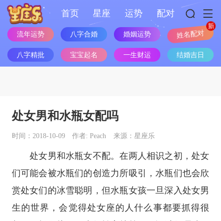
首页
星座
运势
配对
流年运势
八字合婚
婚姻运势
姓名配对
八字精批
宝宝起名
一生财运
结婚吉日
处女男和水瓶女配吗
时间：2018-10-09
作者: Peach
来源：星座乐
处女男和水瓶女不配。在两人相识之初，处女
们可能会被水瓶们的创造力所吸引，水瓶们也会欣
赏处女们的冰雪聪明，但水瓶女孩一旦深入处女男
生的世界，会觉得
处女座
的人什么事都要抓得很