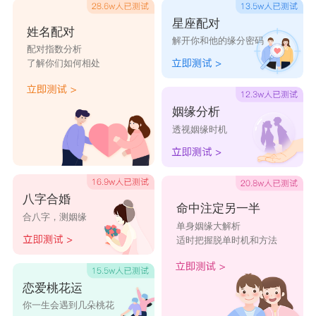
星座配对
姓名配对
解开你和他的缘分密码
配对指数分析
了解你们如何相处
姻缘分析
透视姻缘时机
八字合婚
命中注定另一半
合八字，测姻缘
单身姻缘大解析
适时把握脱单时机和方法
恋爱桃花运
你一生会遇到几朵桃花