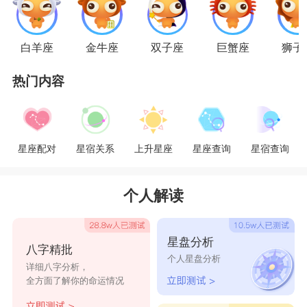
系，直到遇到自己年轻时所追求的理想爱情。
白羊座
金牛座
双子座
巨蟹座
狮子
虽然处女和水瓶的
星座
个性都不是很强，但从
热门内容
比重上看，处女们明显差水瓶们一大截。与其傻傻
地用自以为是的方式去爱她们，不如发挥处女们求
知分析的能力，去深入了解水瓶们，理解她们那天
星座配对
星宿关系
上升星座
星座查询
星宿查询
马行空的想法，不要用讽刺的语气刺激她们的心
理。尤其是博爱的水瓶们对爱情，绝对是个标准的
个人解读
利己主义者，处女们必须够独立、坚强，凡事自己
来，方能找出两人最好的相处模式。此外，处女们
星盘分析
八字精批
绝对不要认为水瓶们没了自己就不行，在爱情与压
个人星盘分析
详细八字分析，
力上，水瓶们绝对会因为惧怕后者而一同抛弃前
全方面了解你的命运情况
者，所以，处女们不管对她们爱得有多深，也不要