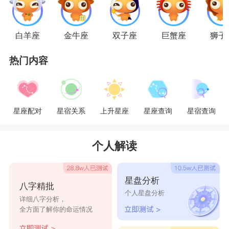
蝎子女位于天秤男之后，虽然特征相差甚远，
白羊座
金牛座
双子座
巨蟹座
狮子
但还是有爱的希望。天秤男对待任何事情都想公平
热门内容
公正以客观的态度解决;而天蝎女则是处心积虑的
隐藏自己的真实感受，不愿意把恋爱中的心思透露
出来。所以天蝎女有时要学着天秤男那样光明磊落
星座配对
星宿关系
上升星座
星座查询
星宿查询
的处事方法，在给他建议时顺便调整下自己的恋爱
方式。从
星座
比重上来看，天秤男重于天蝎女，天
个人解读
蝎女浓烈的情感比较容易被天秤男掌握，而天秤男
表面的平和看似在两人关系中占下风，实则在这段
星盘分析
八字精批
感情中占据主导权。
个人星盘分析
详细八字分析，
全方面了解你的命运情况
若是天蝎女不能放开心胸，顺其自然的看待天