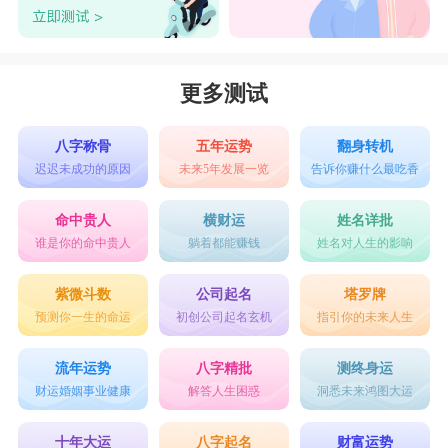
更多测试
八字称骨
五年运势
翻身转机
迟迟未成功的原因
未来5年发展一览
告诉你赚什么最吃香
命中贵人
横财运
姓名详批
谁是你的命中贵人
躺着都能赚钱
姓名对人生的影响
紫微斗数
公司起名
塔罗牌
预测你一生的命运
初创公司起名玄机
指引你的未来人生
流年运势
八字精批
测终身运
财运婚姻事业健康
解答人生困惑
洞悉未来鸿图大运
十年大运
八字起名
财富运势