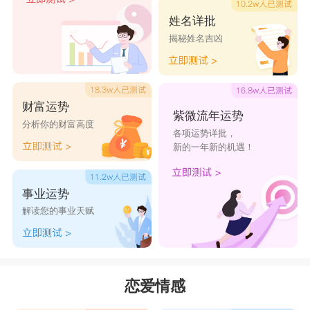
秤男活泼的生活方式，最后伤心到内伤的往往是天
姓名详批
揭秘姓名吉凶
蝎女。任何两个人相处都是以尊重为首要前提，各
自都有各自的期许，只有学会接纳和有一颗愿意为
了对方而改变的心，没有哪两个人是不可能开花结
财富运势
果的。
紫微流年运势
分析你的财富高度
各项运势详批，
星座乐原创文章，转载需注明出处
新的一年新的机遇！
事业运势
解读您的事业天赋
恋爱情感