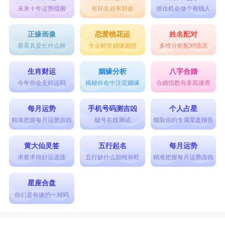
未来十年运势指南
有好名就有好命
抓住机会做个有钱人
正缘画像
恋爱桃花运
姓名配对
看看真爱长什么样
专业解答姻缘困惑
多维分析配对情况
生肖财运
姻缘分析
八字合婚
今年你会走好运吗
揭秘你命中注定姻缘
合婚指数有多高速查
每月运势
手机号码测吉凶
个人占星
精准把握每月运势吉凶
靓号在线测试
领取你的专属星盘报告
黄大仙灵签
五行起名
每月运势
求签求得好运连连
五行缺什么如何补旺
精准把握每月运势吉凶
星座合盘
你们是有缘的一对吗