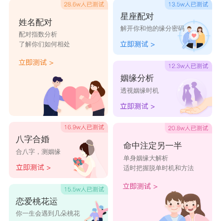
星座配对
姓名配对
解开你和他的缘分密码
配对指数分析
了解你们如何相处
姻缘分析
透视姻缘时机
八字合婚
命中注定另一半
合八字，测姻缘
单身姻缘大解析
适时把握脱单时机和方法
恋爱桃花运
你一生会遇到几朵桃花