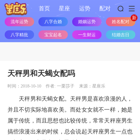
首页
星座
运势
配对
流年运势
八字合婚
婚姻运势
姓名配对
八字精批
宝宝起名
一生财运
结婚吉日
天秤男和天蝎女配吗
时间：2018-10-10
作者: 一栗莎子
来源：星座乐
天秤男和天蝎女配。天秤男是喜欢浪漫的人，
并且不切实际地喜欢美。而处女女就不一样，她是
属于传统，而且思想也比较传统，常常
天秤座
男生
搞些浪漫出来的时候，总会说起
天秤座
男生一点也