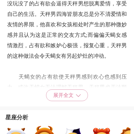
没玩没了的占有欲会逼得天秤男想脱离爱情，享受
自己的生活。天秤男四海皆朋友总是分不清爱情和
友情的界限，他喜欢和女孩相处时产生的那种微妙
感并且认为这是正常的交友方式;而偏偏天蝎女感
情激烈，占有欲和嫉妒心极强，报复心重，天秤男
的这种做法会令天蝎女有另起炉灶的冲动。
天蝎女的占有欲使天秤男感到欢心也感到压
力，或许天蝎女无法理解天秤男，天秤男也无法顺
展开全文
从天蝎女的期望，两个人的爱情注定是不平凡的。
但是如果想要长久相处下去，两个人在生活的细节
星座分析
上可能就需要一点迁就了，生活习性相差挺大的必
须顺其自然、互相体谅才有继续的希望。