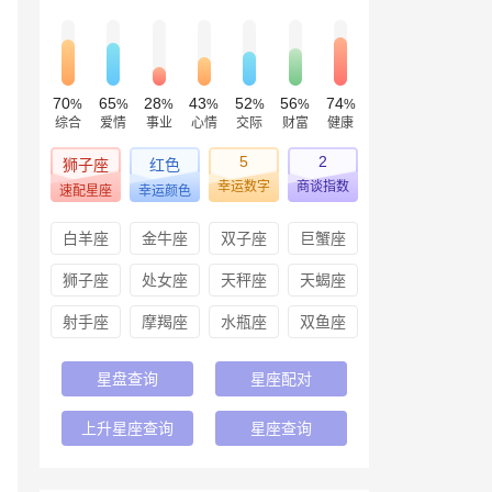
70
65
28
43
52
56
74
%
%
%
%
%
%
%
综合
爱情
事业
心情
交际
财富
健康
5
2
狮子座
红色
幸运数字
商谈指数
速配星座
幸运颜色
白羊座
金牛座
双子座
巨蟹座
狮子座
处女座
天秤座
天蝎座
射手座
摩羯座
水瓶座
双鱼座
星盘查询
星座配对
上升星座查询
星座查询