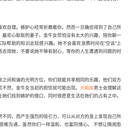
喜欢自理。嫉妒心经常折磨着你。然而一旦确信得到了自己所
、最忠心耿耿的妻子。金牛女恐怕没有太大的兴趣，陪你聊一
实际帮助的知识此较感兴趣。她不会喜欢浪费时间在“空谈”上
话去烦她，不要说她不够有耐心，等你的人生遭遇到问题的时
之间和谐的光明方位，你们就能共享相同的乐趣，他们双方
若不然，金牛女当初的担忧就可能出现。
天蝎座
男士会理解这
让她们找到嫉妒的借口，同时很愿意生活在她们的占有之中。
不同，而产生强烈的吸引力，可以从对方的身上发现自己所
很难沟通，虽然你们一样温和，也富同情心。 不想让隔阂愈