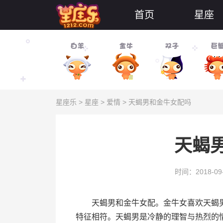
首页
星座
星座乐
>
星座
>
爱情
> 天蝎男和金牛女配吗
天蝎
时间：2018-09
天蝎男和金牛女配。金牛女喜欢天蝎男
特征相符。天蝎男是冷静的理智与热烈的