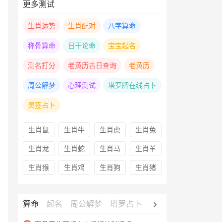
更多测试
生肖运势
生肖配对
八字算命
称骨算命
日干论命
宝宝起名
测名打分
老黄历吉日查询
老黄历
周公解梦
心理测试
塔罗牌在线占卜
灵签占卜
生肖鼠
生肖牛
生肖虎
生肖兔
生肖龙
生肖蛇
生肖马
生肖羊
生肖猴
生肖鸡
生肖狗
生肖猪
算命
起名
周公解梦
塔罗占卜
心理测试
老黄历