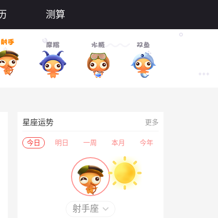
历
测算
星座运势
更多
今日
明日
一周
本月
今年
射手座