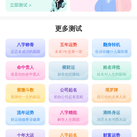
更多测试
八字称骨
五年运势
翻身转机
迟迟未成功的原因
未来5年发展一览
告诉你赚什么最吃香
命中贵人
横财运
姓名详批
谁是你的命中贵人
躺着都能赚钱
姓名对人生的影响
紫微斗数
公司起名
塔罗牌
预测你一生的命运
初创公司起名玄机
指引你的未来人生
流年运势
八字精批
测终身运
财运婚姻事业健康
解答人生困惑
洞悉未来鸿图大运
十年大运
八字起名
财富运势