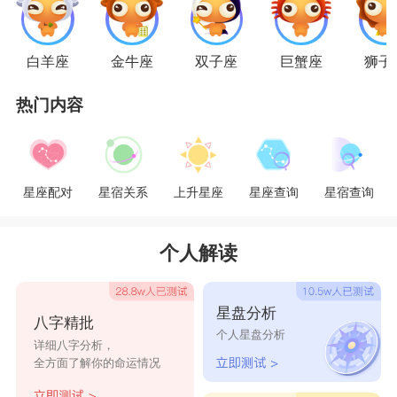
当做备胎。所以当射手男发出暧昧信号时，敏感纤
弱的双鱼女一定要认清情况，不要马上动心。射手
白羊座
金牛座
双子座
巨蟹座
狮子
男虽然喜欢恋爱，但不喜欢和一人长相厮守，若想
热门内容
抓住他的心，一定要比他还聪明，比如若即若离。
射手男不会给你带来十足的贴心呵护和二十四小时
的行踪汇报，你必须收起自己的玻璃心，适当的反
星座配对
星宿关系
上升星座
星座查询
星宿查询
其道而行说不定能更有效。分寸的拿捏得视他的外
向程度与自己的定力而定。
个人解读
双鱼女是情绪十分容易波动的人，而射手男容
星盘分析
八字精批
易心浮气躁，并且直来直往。双鱼女得学着放开心
个人星盘分析
详细八字分析，
胸，神经也跟著大条一点，稍微平衡一下;射手男
全方面了解你的命运情况
也不要嫌弃她太没主见，有时她看东西的广泛度能