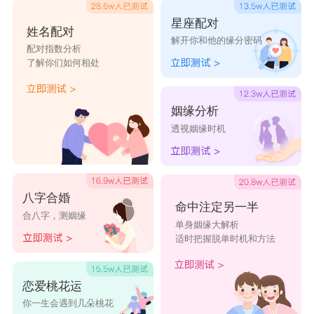
星座配对
姓名配对
解开你和他的缘分密码
配对指数分析
了解你们如何相处
姻缘分析
透视姻缘时机
八字合婚
命中注定另一半
合八字，测姻缘
单身姻缘大解析
适时把握脱单时机和方法
恋爱桃花运
你一生会遇到几朵桃花