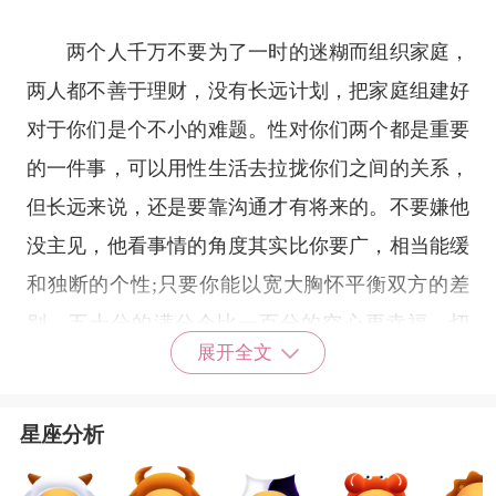
两个人千万不要为了一时的迷糊而组织家庭，
两人都不善于理财，没有长远计划，把家庭组建好
对于你们是个不小的难题。性对你们两个都是重要
的一件事，可以用性生活去拉拢你们之间的关系，
但长远来说，还是要靠沟通才有将来的。不要嫌他
没主见，他看事情的角度其实比你要广，相当能缓
和独断的个性;只要你能以宽大胸怀平衡双方的差
别，五十分的满分会比一百分的空心更幸福。切
展开全文
记：绝对不要忽视鱼儿对於精神方面的渴求!
星座分析
双鱼女对待诱惑难以抗拒的特质，一开始对于
射手男就好像一个随时打中的猎物，可以随时用来