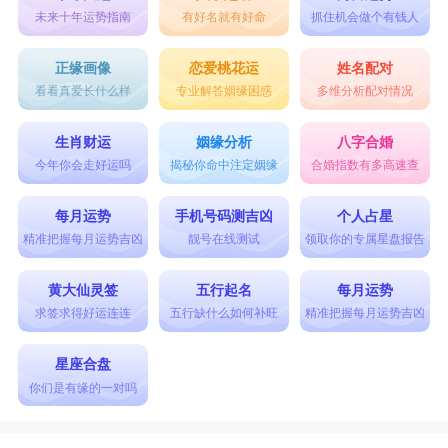
未来十年运势指南
有好名就有好命
抓住机会做个有钱人
正缘画像
恋爱桃花运
姓名配对
看看真爱长什么样
专业解答姻缘困惑
多维分析配对情况
生肖财运
姻缘分析
八字合婚
今年你会走好运吗
揭秘你命中注定姻缘
合婚指数有多高速查
每月运势
手机号码测吉凶
个人占星
精准把握每月运势吉凶
靓号在线测试
领取你的专属星盘报告
黄大仙灵签
五行起名
每月运势
求签求得好运连连
五行缺什么如何补旺
精准把握每月运势吉凶
星座合盘
你们是有缘的一对吗