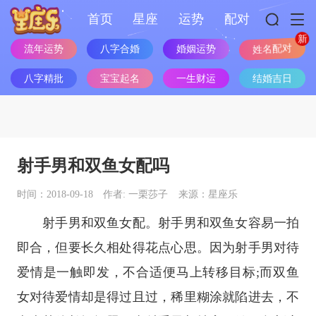
首页
星座
运势
配对
流年运势
八字合婚
婚姻运势
姓名配对
八字精批
宝宝起名
一生财运
结婚吉日
射手男和双鱼女配吗
时间：2018-09-18
作者: 一栗莎子
来源：星座乐
射手男和双鱼女配。射手男和双鱼女容易一拍
即合，但要长久相处得花点心思。因为射手男对待
爱情是一触即发，不合适便马上转移目标;而双鱼
女对待爱情却是得过且过，稀里糊涂就陷进去，不