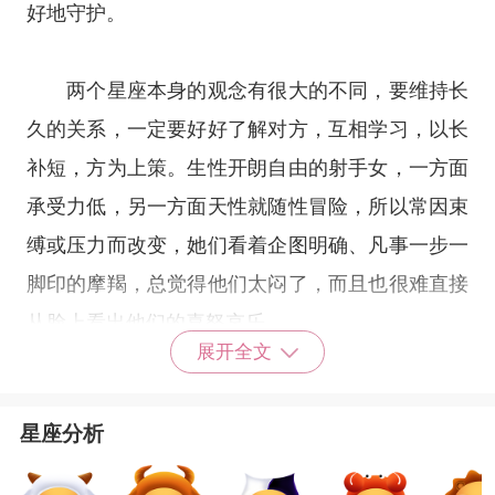
好地守护。
两个星座本身的观念有很大的不同，要维持长
久的关系，一定要好好了解对方，互相学习，以长
补短，方为上策。生性开朗自由的射手女，一方面
承受力低，另一方面天性就随性冒险，所以常因束
缚或压力而改变，她们看着企图明确、凡事一步一
脚印的摩羯，总觉得他们太闷了，而且也很难直接
从脸上看出他们的喜怒哀乐。
展开全文
摩羯座
的男人总是背着沉甸甸的包袱，他们把
星座分析
传统、责任、理想，以及对财富和社会地位的欲望
全装在大包袱里，那就是负担，也是催促他向上的