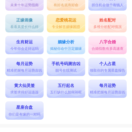
未来十年运势指南
有好名就有好命
抓住机会做个有钱人
正缘画像
恋爱桃花运
姓名配对
看看真爱长什么样
专业解答姻缘困惑
多维分析配对情况
生肖财运
姻缘分析
八字合婚
今年你会走好运吗
揭秘你命中注定姻缘
合婚指数有多高速查
每月运势
手机号码测吉凶
个人占星
精准把握每月运势吉凶
靓号在线测试
领取你的专属星盘报告
黄大仙灵签
五行起名
每月运势
求签求得好运连连
五行缺什么如何补旺
精准把握每月运势吉凶
星座合盘
你们是有缘的一对吗