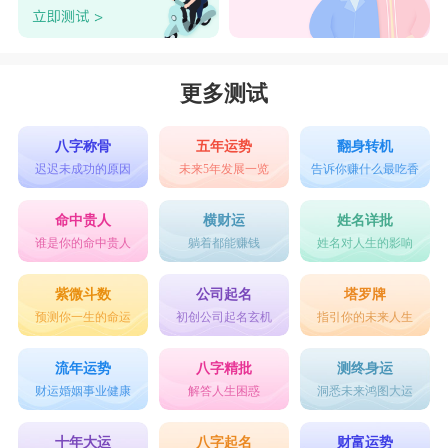
更多测试
八字称骨
五年运势
翻身转机
迟迟未成功的原因
未来5年发展一览
告诉你赚什么最吃香
命中贵人
横财运
姓名详批
谁是你的命中贵人
躺着都能赚钱
姓名对人生的影响
紫微斗数
公司起名
塔罗牌
预测你一生的命运
初创公司起名玄机
指引你的未来人生
流年运势
八字精批
测终身运
财运婚姻事业健康
解答人生困惑
洞悉未来鸿图大运
十年大运
八字起名
财富运势