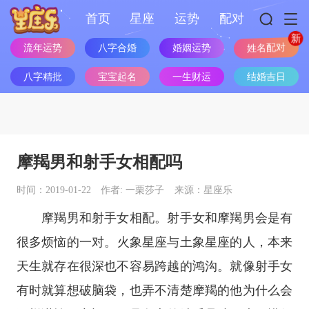
首页
星座
运势
配对
流年运势
八字合婚
婚姻运势
姓名配对
八字精批
宝宝起名
一生财运
结婚吉日
摩羯男和射手女相配吗
时间：2019-01-22
作者: 一栗莎子
来源：星座乐
摩羯男和射手女相配。射手女和摩羯男会是有
很多烦恼的一对。
火象
星座
与
土象
星座
的人，本来
天生就存在很深也不容易跨越的鸿沟。就像射手女
有时就算想破脑袋，也弄不清楚摩羯的他为什么会