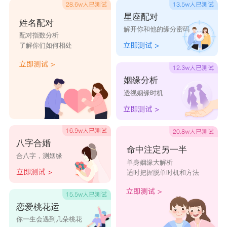
星座配对
姓名配对
解开你和他的缘分密码
配对指数分析
了解你们如何相处
姻缘分析
透视姻缘时机
八字合婚
命中注定另一半
合八字，测姻缘
单身姻缘大解析
适时把握脱单时机和方法
恋爱桃花运
你一生会遇到几朵桃花