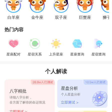
力量。坚忍是
摩羯座
男子个性中最大的魅力，没有
人能像他一样，那么不怕苦、不怕难、不怕失败。
白羊座
金牛座
双子座
巨蟹座
狮子
热门内容
对世界抱着探索眼光的射手女，可要在适当的
时候告诉摩羯男你内心真实的想法，告诉他你觉得
外面的世界虽然精彩，但是家才是最值得向往的地
星座配对
星宿关系
上升星座
星座查询
星宿查询
方。只有这样，摩羯男才能放下悬着的心，毕竟摩
羯是个务实、守旧谨慎且多疑的星座，如果你的心
个人解读
总是飘忽不定，对外面花花世界太过向往，会让摩
羯男觉得你像手中的沙，越想握紧流逝的越快。
星盘分析
八字精批
星座乐原创文章，转载需注明出处
个人星盘分析
详细八字分析，
全方面了解你的命运情况