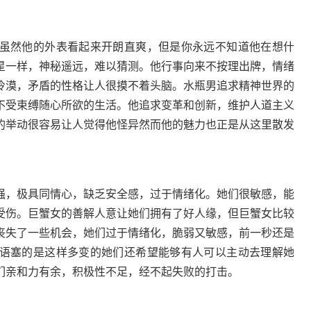
虽然他的外表看起来开朗直爽，但是你永远不知道他在想什
星一样，神秘遥远，难以猜测。他行事向来不按理出牌，情绪
冷漠，矛盾的性格让人很摸不着头脑。水瓶男追求精神世界的
不受束缚随心所欲的生活。他追求变革和创新，维护人道主义
的举动很容易让人觉得他怪异然而他的魅力也正是从这里散发
强，极具同情心，缺乏安全感，过于情绪化。她们很敏感，能
受伤。巨蟹女的善解人意让她们拥有了好人缘，但巨蟹女比较
丧失了一些机会，她们过于情绪化，脆弱又敏感，前一秒还是
语塞的是这样多变的她们还希望能够有人可以主动去理解她
们亲和力有余，积极性不足，经不起失败的打击。