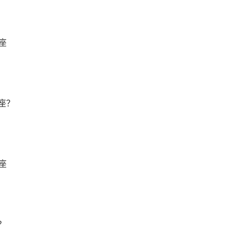
座
座？
座
？