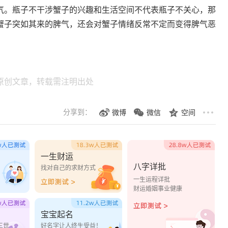
气。瓶子不干涉蟹子的兴趣和生活空间不代表瓶子不关心，那
蟹子突如其来的脾气，还会对蟹子情绪反常不定而变得脾气恶
原创文章，转载需注明出处
分享到：
微博
微信
空间
一生财运
八字详批
？
找对自己的求财方式
一生运程详批
财运婚姻事业健康
宝宝起名
三世
好名字让人终生受益！