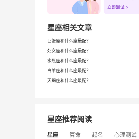
星座相关文章
巨蟹座和什么座最配？
处女座和什么座最配？
水瓶座和什么座最配？
白羊座和什么座最配？
天蝎座和什么座最配？
星座推荐阅读
星座
算命
起名
心理测试