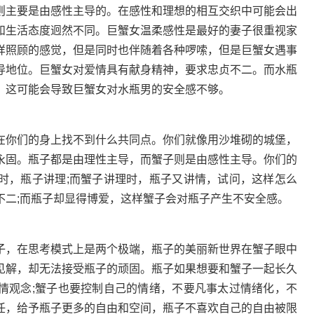
主要是由感性主导的。在感性和理想的相互交织中可能会出
和生活态度迥然不同。巨蟹女温柔感性是最好的妻子很重视家
样照顾的感觉，但是同时也伴随着各种啰嗦，但是巨蟹女遇事
导地位。巨蟹女对爱情具有献身精神，要求忠贞不二。而水瓶
，这可能会导致巨蟹女对水瓶男的安全感不够。
你们的身上找不到什么共同点。你们就像用沙堆砌的城堡，
永固。瓶子都是由理性主导，而蟹子则是由感性主导。你们的
时，瓶子讲理;而蟹子讲理时，瓶子又讲情，试问，这样怎么
不二;而瓶子却显得博爱，这样蟹子会对瓶子产生不安全感。
，在思考模式上是两个极端，瓶子的美丽新世界在蟹子眼中
见解，却无法接受瓶子的顽固。瓶子如果想要和蟹子一起长久
情观念;蟹子也要控制自己的情绪，不要凡事太过情绪化，不
任，给予瓶子更多的自由和空间，瓶子不喜欢自己的自由被限