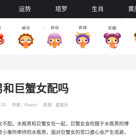
运势
塔罗
生肖
黄
男和巨蟹女配吗
-20
作者：Peach
来源：星座乐
女不配。水瓶男和巨蟹女在一起，巨蟹女会吃醋于水瓶男的博
皮小事所牵绊的水瓶男，面对巨蟹女的苦口婆心会产生逃避，