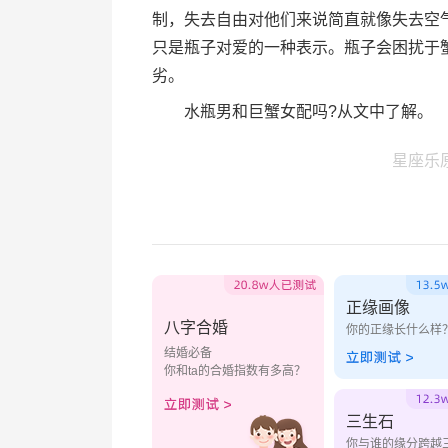
制，失去自由对他们来说简直就像失去空
只是瓶子对爱的一种表示。瓶子会困扰于
劣。
水瓶男和巨蟹女配吗?从文中了解。
星座乐
正缘画像
八字合婚
你的正缘长什么样
结婚必备
你和ta的合婚指数有多高？
三生石
你与谁的缘分跨越