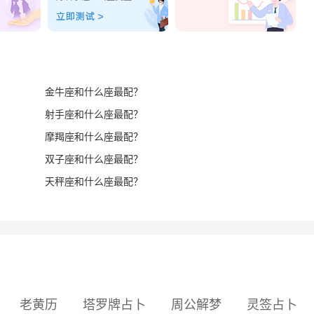
金牛座和什么座最配？
射手座和什么座最配？
摩羯座和什么座最配？
双子座和什么座最配？
天秤座和什么座最配？
老黄历
塔罗牌占卜
周公解梦
灵签占卜