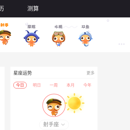
历
测算
星座运势
更多
今日
明日
一周
本月
今年
射手座