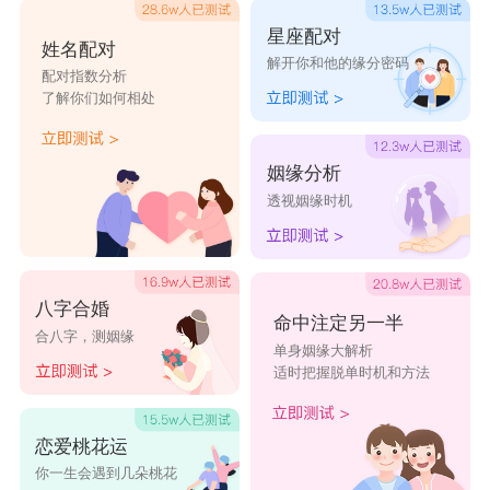
漫的星座，但他有这颗心。双鱼座愿意牺牲自己的
星座配对
姓名配对
解开你和他的缘分密码
感情也深深打动了金牛座，发展到死心塌地的阶
配对指数分析
了解你们如何相处
段。
分析金牛座和双鱼座的运势：
姻缘分析
土象星座
的金牛座和
水象星座
的双鱼座在恋爱
透视姻缘时机
中有自己习惯的相处方式，在交往中可以产生不同
的火花。虽然金牛座慢热，不太懂得表达浪漫，在
很多生活细节中都能给双鱼座一种关心的感觉，但
八字合婚
命中注定另一半
合八字，测姻缘
幸运的是，他们总能通过自己最真诚的行为和关注
单身姻缘大解析
适时把握脱单时机和方法
一些生活细节来赢得双鱼座的青睐。
金牛座和双鱼座的配对特点：
恋爱桃花运
双鱼座和金牛座在交流中有自己的相处方式，
你一生会遇到几朵桃花