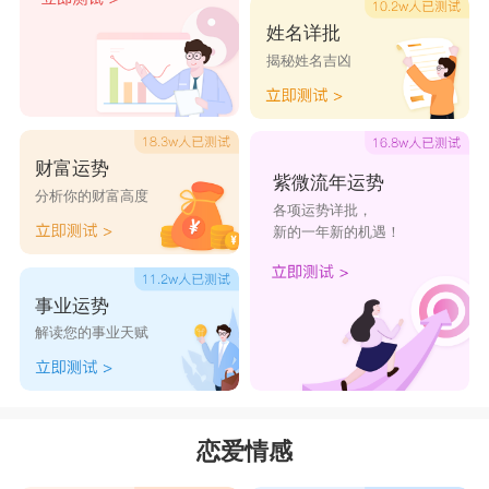
于艺术的高度敏感使得他们惺惺相惜。不过由于双
姓名详批
揭秘姓名吉凶
鱼男和金牛女都是属于比较被动的星座类型，需要
有一方比较主动去迎合。金牛女很大程度上可以帮
助双鱼男踏踏实实地生活，两人性格优势互补使得
财富运势
他们是很适合在一起的的一对。
紫微流年运势
分析你的财富高度
各项运势详批，
小编还有更多有关金牛座和双鱼座的内容进行
新的一年新的机遇！
分享。
金牛座和双鱼座配对指数：80
事业运势
配对比重：
56:44
解读您的事业天赋
金牛座和双鱼座是理想的一对。你们的感情是
随着时间的推移一点一点积累起来的。你们相处得
越多，你们就越能找到彼此的好处。至少每个人都
恋爱情感
很舒服，很甜蜜。金牛座是一个不知道如何表达浪