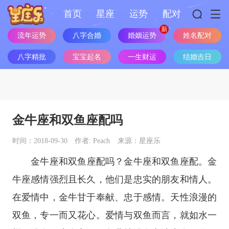
首页
星座
运势
配对
流年运势
八字合婚
婚姻运势
姓名配对
八字精批
宝宝起名
一生财运
结婚吉日
金牛座和双鱼座配吗
时间：2018-09-30
作者: Peach
来源：星座乐
金牛座
和
双鱼座
配吗？
金牛座
和
双鱼座
配。金
牛座感情强烈且长久，他们是忠实的朋友和情人。
在爱情中，金牛甘于奉献、忠于感情。天性浪漫的
双鱼，专一而又花心。爱情与双鱼而言，就如水一