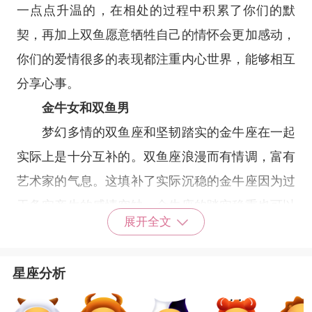
一点点升温的，在相处的过程中积累了你们的默
契，再加上双鱼愿意牺牲自己的情怀会更加感动，
你们的爱情很多的表现都注重内心世界，能够相互
分享心事。
金牛女和双鱼男
梦幻多情的双鱼座和坚韧踏实的金牛座在一起
实际上是十分互补的。双鱼座浪漫而有情调，富有
艺术家的气息。这填补了实际沉稳的金牛座因为过
于务实产生的感情空缺，金牛座的踏实稳重也可以
展开全文
让整天爱做梦的双鱼避免迷糊梦幻。金牛座和双鱼
座都是个性不是很浓烈的阴性
星座
，相处通常是以
星座分析
温和的形式来进行，所以双方不会给对方太多的压
力。金牛座是不擅长表达自己的
星座
，她们对另一