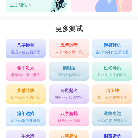
两个人交流可以产生不同的火花。虽然金牛座很
慢，很热，不知道如何表达，也不浪漫，但他有这
颗心，在很多细节上可以给双鱼座一种关心的感
更多测试
觉。双鱼座更温柔、更浪漫，注重细节，双方可以
通过彼此的细节赢得彼此的善意，互相感动，双方
八字称骨
五年运势
翻身转机
迟迟未成功的原因
未来5年发展一览
告诉你赚什么最吃香
都是非常真诚的人。
以上就是
金牛座和双鱼座配吗的全部内容。
命中贵人
横财运
姓名详批
谁是你的命中贵人
躺着都能赚钱
姓名对人生的影响
星座乐原创文章，转载需注明出处
紫微斗数
公司起名
塔罗牌
预测你一生的命运
初创公司起名玄机
指引你的未来人生
流年运势
八字精批
测终身运
财运婚姻事业健康
解答人生困惑
洞悉未来鸿图大运
十年大运
八字起名
财富运势