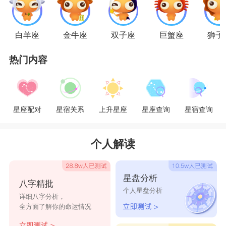
半的感情通常是体现在生活的处处细节当中，敏感
的双鱼座很容易被她们所感动。同时，双鱼座那种
白羊座
金牛座
双子座
巨蟹座
狮子
愿意牺牲自己的情怀也深深地打动着金牛座。
热门内容
星座配对
星宿关系
上升星座
星座查询
星宿查询
个人解读
双鱼男和金牛女在一起，感情就像窖藏美酒一
样时间越长越香醇。相处的时间越久越能发现对方
星盘分析
八字精批
的优点，相处起来也越舒服甜蜜。他们两人都很体
个人星盘分析
详细八字分析，
贴对方，所以他们的相处会十分和谐。以爱为水的
全方面了解你的命运情况
双鱼十分享受于金牛饱含着爱意的强烈占用欲。对