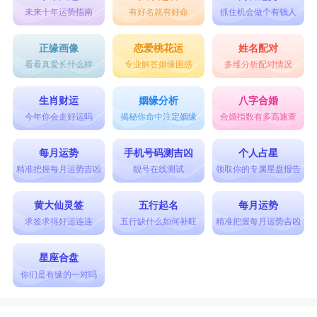
未来十年运势指南
有好名就有好命
抓住机会做个有钱人
正缘画像
恋爱桃花运
姓名配对
看看真爱长什么样
专业解答姻缘困惑
多维分析配对情况
生肖财运
姻缘分析
八字合婚
今年你会走好运吗
揭秘你命中注定姻缘
合婚指数有多高速查
每月运势
手机号码测吉凶
个人占星
精准把握每月运势吉凶
靓号在线测试
领取你的专属星盘报告
黄大仙灵签
五行起名
每月运势
求签求得好运连连
五行缺什么如何补旺
精准把握每月运势吉凶
星座合盘
你们是有缘的一对吗