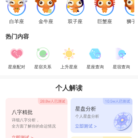
成为一对无敌情侣，起码外人欺负不了他们，两个
强势的人能够组成一个强势家庭。
白羊座
金牛座
双子座
巨蟹座
狮子
热门内容
狮子男与天蝎女之间会是相互忠诚、尊敬的一
对。蝎子，是
水象
星座
之王，与
火象
星座
之王狮
子，要想彼此能看得对眼，确实有点不容易。天蝎
星座配对
星宿关系
上升星座
星座查询
星宿查询
女是挺敏感的。当狮子的自尊心受到伤害时，天蝎
女对此有着本能的反应，如果这种伤害是天蝎女自
个人解读
己带来的，或是局外人制造了这种伤害，天蝎女就
会进行安慰和采取保护性的措施。狮子男会认为，
星盘分析
八字精批
行动能表示更多的同情。
个人星盘分析
详细八字分析，
全方面了解你的命运情况
外冷内热、个性强悍的天蝎女，很难接受另一