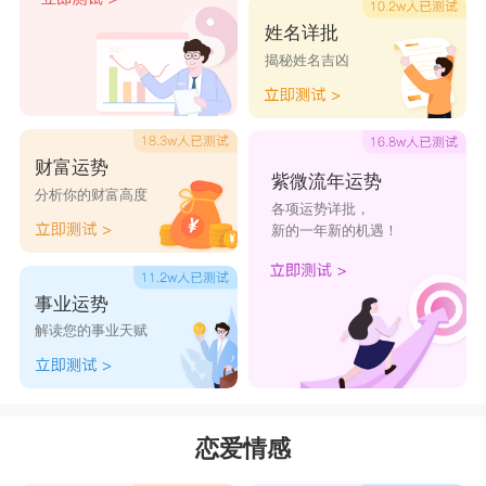
个自认为王的家伙。而狮子男呢，基本上也是个有
姓名详批
揭秘姓名吉凶
点自私的星座，凡事得以他为中心。但是，因为爱
这个人，就偶尔让他指使一下又有何妨呢?当然，
这要天蝎女能自愿屈就才行，否则两个互不相让的
财富运势
人相处起来，大家肯定都下不来台。其实，狮子开
紫微流年运势
分析你的财富高度
各项运势详批，
朗、热情，只要天蝎愿意认命的弱势一些，就会发
新的一年新的机遇！
现他并不是个只知“唯我独尊”的人，他也有亲切、
有爱心的另一面。想驯服狮王，就靠天蝎女善用爱
事业运势
情智商与迷人的魅力啦。
解读您的事业天赋
狮子女和天蝎男
大多数狮子座女性和天蝎座男性在更多方面是
恋爱情感
相匹配的。在两者之间一般的接触中，他们各自的