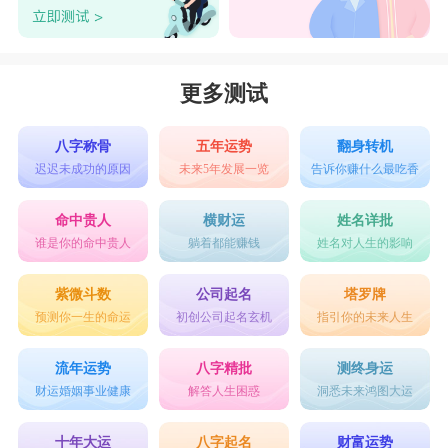
意味着她会很高兴地知道自己被像一只蝴蝶一样深
入地解剖，天蝎座的他想深入地了解她的思想和灵
魂。即使他们象磁石般地吸引她们，但过早地表现
更多测试
出亲昵，她们将会毫不犹豫地由热变冷。
八字称骨
五年运势
翻身转机
迟迟未成功的原因
未来5年发展一览
告诉你赚什么最吃香
两个人的脾气都很冲，要是吵起架来那简直是
天雷勾动地火，一发不可收拾。若狮子女已被最具
命中贵人
横财运
姓名详批
谁是你的命中贵人
躺着都能赚钱
姓名对人生的影响
魅力的天蝎男所吸引，请务必让自己的心胸更宽
广，使他知道你的爱开朗又温暖。虽然狮子占了很
紫微斗数
公司起名
塔罗牌
预测你一生的命运
初创公司起名玄机
指引你的未来人生
大的天生优势，但天蝎男的潜力有时会超乎想像的
强，如果狮子女能敞开心胸和大气度去面对他们，
流年运势
八字精批
测终身运
相信可以缓和一下你们之间有可能发生的对立比
财运婚姻事业健康
解答人生困惑
洞悉未来鸿图大运
率。若是彼此调整与沟通良好，组合成无敌拍档的
十年大运
八字起名
财富运势