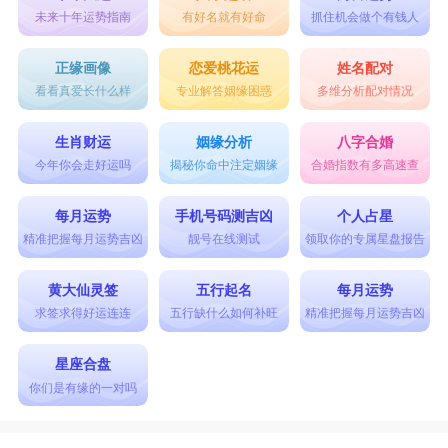
机率也会很高。
未来十年运势指南
有好名就有好命
抓住机会做个有钱人
星座乐原创文章，转载需注明出处
正缘画像
恋爱桃花运
姓名配对
看看真爱长什么样
专业解答姻缘困惑
多维分析配对情况
生肖财运
姻缘分析
八字合婚
今年你会走好运吗
揭秘你命中注定姻缘
合婚指数有多高速查
每月运势
手机号码测吉凶
个人占星
精准把握每月运势吉凶
靓号在线测试
领取你的专属星盘报告
黄大仙灵签
五行起名
每月运势
求签求得好运连连
五行缺什么如何补旺
精准把握每月运势吉凶
星座合盘
你们是有缘的一对吗