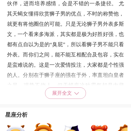
伙伴，进而培养感情，会是不错的一条捷径。 尤
其天蝎女懂得欣赏狮子男的优点，不时的称赞他，
就更有将他圈住的可能。只是无论狮子男外表多斯
文，一个看来多海派，其实都是极为好胜好强，也
都有点自以为是的“臭屁”，所以看狮子男不能只看
外表。而你们之间，能不能互相配合及包容，实在
是蛮难说的。这是一次爱情投注，大家都是个性强
的人。分别在于狮子座的强在于外，率直坦白皇者
之风，强势不饶人，但
天蝎座
这种霸气却是内藏
展开全文
型，凡事计较于心，不轻易被人看穿，两个人放在
一起，还要谈恋爱，其实是挺勾心斗角的。因为大
星座分析
家都想管住对方，控制大局，相处一段时间后，争
执少不免。不过命运好奇妙，奇在两人有时候可以