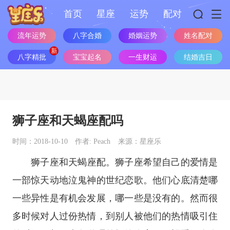
首页
星座
运势
配对
流年运势
八字合婚
婚姻运势
姓名配对
八字精批
宝宝起名
一生财运
结婚吉日
狮子座和天蝎座配吗
时间：2018-10-10
作者: Peach
来源：星座乐
狮子座
和
天蝎座
配。
狮子座
希望自己的爱情是
一部惊天动地泣鬼神的世纪恋歌。他们心底清楚哪
一些异性是有机会发展，哪一些是没有的。然而很
多时候对人过份热情，到别人被他们的热情吸引住