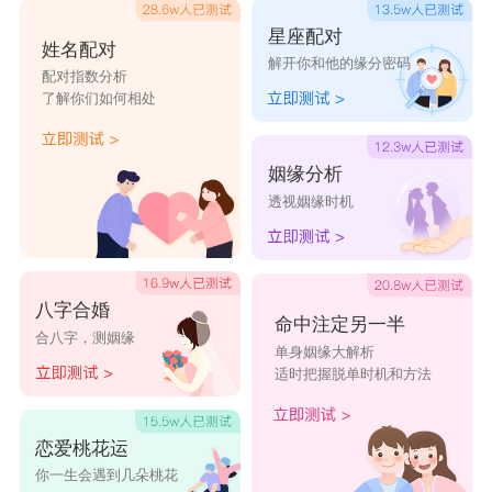
气氛是均衡的，即水会征服一切。天蝎座与狮子座
星座配对
姓名配对
解开你和他的缘分密码
有更多的心理体验，在算命天宫图中也是领先于狮
配对指数分析
了解你们如何相处
子座的。因为天蝎座在占星图中是领先的，在这种
特殊关系之中，也由于这种特殊情况的存在，他们
姻缘分析
会被指定教给他们一些她们需要学习的东西，不论
透视姻缘时机
她们喜欢与否。
天蝎座男性的内在本性就是要在与狮子座女性
八字合婚
命中注定另一半
合八字，测姻缘
之间的各种激烈的争斗中取胜，而使对方火一样的
单身姻缘大解析
适时把握脱单时机和方法
防御败下阵来，他的符号是水，而水是所有基本元
素中最强有力的，火是会耗尽的。狮子座女孩从外
恋爱桃花运
表看也许热情、大方、很合群并且很友好，但并不
你一生会遇到几朵桃花