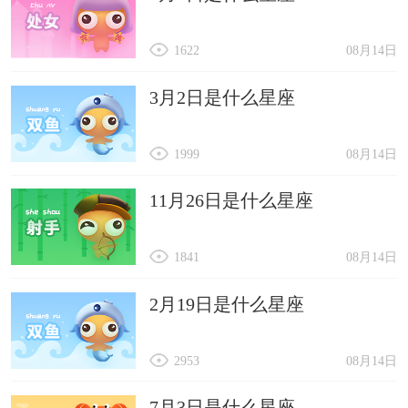
1622
08月14日
3月2日是什么星座
1999
08月14日
11月26日是什么星座
1841
08月14日
2月19日是什么星座
2953
08月14日
7月3日是什么星座