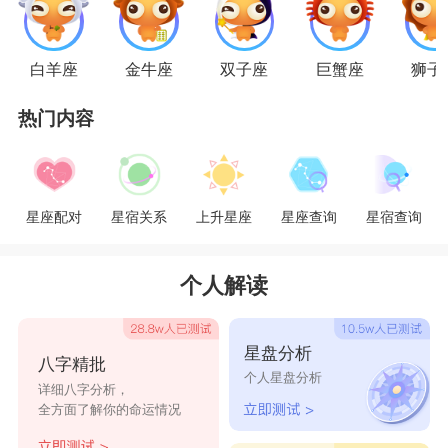
生与金牛座男生一样都不追求无理的感情冲动，并
且不会因为生气而狂怒失态。当别人在感情上发疯
白羊座
金牛座
双子座
巨蟹座
狮子
似地摇摆不定时，她们会因为身边的金牛男而感到
热门内容
无比安全可靠。处女座对金牛男生来说充满魅力，
当别人对他们的感情进行干扰时，处女座那充满了
感召力的怀抱吸引着金牛们主动迎向她们。
星座配对
星宿关系
上升星座
星座查询
星宿查询
由于金牛座和处女座的个性和主导性都不强，
个人解读
所以常常会因为太过于尊重或迁让对方，而很难决
定方向。金牛座男生会因为爱而全然依着处女座，
星盘分析
八字精批
而处女座则会因为了解金牛而顺着他，怕委屈了
个人星盘分析
详细八字分析，
他。虽然这样的相处模式很甜蜜，往往也会因此造
全方面了解你的命运情况
成不必要的压力或误了时效。 但是，金牛男生也