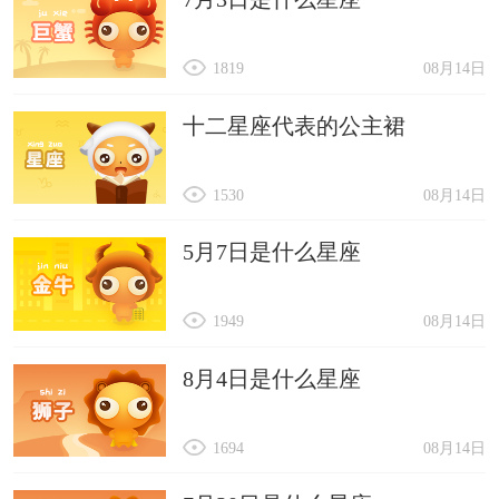
1819
08月14日
十二星座代表的公主裙
1530
08月14日
5月7日是什么星座
1949
08月14日
8月4日是什么星座
1694
08月14日