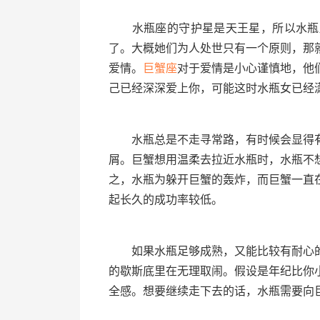
水瓶座的守护星是天王星，所以水瓶座
了。大概她们为人处世只有一个原则，那
爱情。
巨蟹座
对于爱情是小心谨慎地，他
己已经深深爱上你，可能这时水瓶女已经
水瓶总是不走寻常路，有时候会显得有
屑。巨蟹想用温柔去拉近水瓶时，水瓶不
之，水瓶为躲开巨蟹的轰炸，而巨蟹一直
起长久的成功率较低。
如果水瓶足够成熟，又能比较有耐心的
的歇斯底里在无理取闹。假设是年纪比你
全感。想要继续走下去的话，水瓶需要向