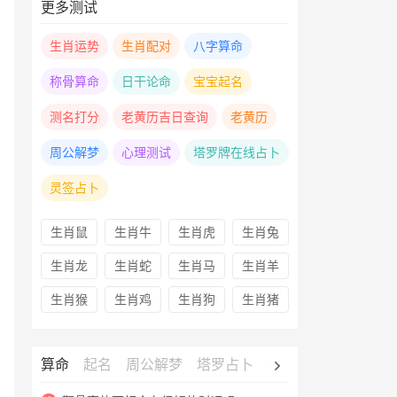
更多测试
生肖运势
生肖配对
八字算命
称骨算命
日干论命
宝宝起名
测名打分
老黄历吉日查询
老黄历
周公解梦
心理测试
塔罗牌在线占卜
灵签占卜
生肖鼠
生肖牛
生肖虎
生肖兔
生肖龙
生肖蛇
生肖马
生肖羊
生肖猴
生肖鸡
生肖狗
生肖猪
算命
起名
周公解梦
塔罗占卜
心理测试
老黄历