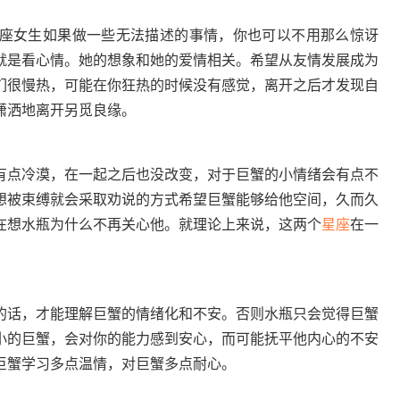
女生如果做一些无法描述的事情，你也可以不用那么惊讶
就是看心情。她的想象和她的爱情相关。希望从友情发展成为
们很慢热，可能在你狂热的时候没有感觉，离开之后才发现自
潇洒地离开另觅良缘。
点冷漠，在一起之后也没改变，对于巨蟹的小情绪会有点不
想被束缚就会采取劝说的方式希望巨蟹能够给他空间，久而久
在想水瓶为什么不再关心他。就理论上来说，这两个
星座
在一
话，才能理解巨蟹的情绪化和不安。否则水瓶只会觉得巨蟹
小的巨蟹，会对你的能力感到安心，而可能抚平他内心的不安
巨蟹学习多点温情，对巨蟹多点耐心。