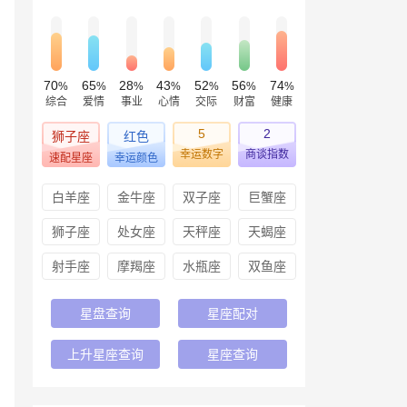
70
65
28
43
52
56
74
%
%
%
%
%
%
%
综合
爱情
事业
心情
交际
财富
健康
5
2
狮子座
红色
幸运数字
商谈指数
速配星座
幸运颜色
白羊座
金牛座
双子座
巨蟹座
狮子座
处女座
天秤座
天蝎座
射手座
摩羯座
水瓶座
双鱼座
星盘查询
星座配对
上升星座查询
星座查询