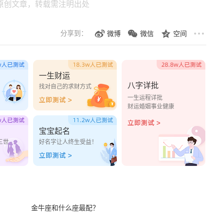
原创文章，转载需注明出处
分享到：
微博
微信
空间
一生财运
八字详批
？
找对自己的求财方式
一生运程详批
财运婚姻事业健康
宝宝起名
三世
好名字让人终生受益！
金牛座和什么座最配？