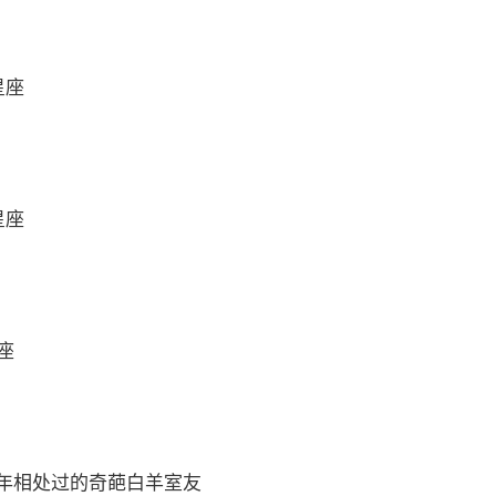
星座
星座
座
年相处过的奇葩白羊室友