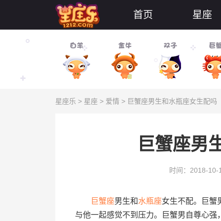
首页
星座
星座乐
>
星座
>
爱情
> 巨蟹座男生和水瓶座女生配吗
巨蟹座男
时间：2018-10-
巨蟹座
男生和
水瓶座
女生不配。巨蟹
与他一起感觉不到压力。巨蟹男自尊心强