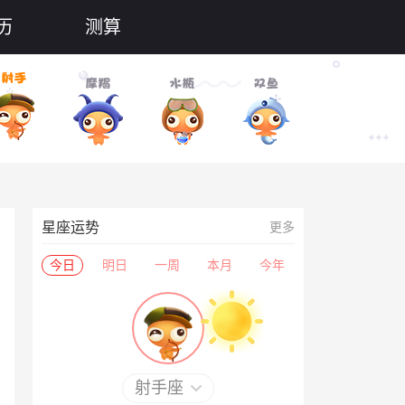
历
测算
星座运势
更多
今日
明日
一周
本月
今年
射手座