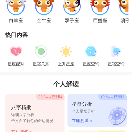
双子们那一种善变贪鲜的性格。所以，这样的搭
配，在情侣中是非常理想的一对。
白羊座
金牛座
双子座
巨蟹座
狮子
热门内容
爱好交际的双子座男生和喜好交友的狮子座女
生，在社交方面很相似，所以他们不会试图去阻碍
对方的人际交往。但狮子与身俱来的霸气，会让她
星座配对
星宿关系
上升星座
星座查询
星宿查询
们需要双子顺从于她们，若是她们在无形中表现
出，一切以她们为中心，对双子施以过多的要求和
个人解读
约束，用相当有强制意味的“狮爱”来对双子，那可
就太不智了。变化多端的双子可是会在跟狮子虚与
星盘分析
八字精批
委蛇一番之后，渐渐疏离狮子。其实像狮子与双子
个人星盘分析
详细八字分析，
这样活泼烂漫的组合，大可以平常心来轻松交往，
全方面了解你的命运情况
绝不要只为了维持王者风范，而吝于表现狮子们特