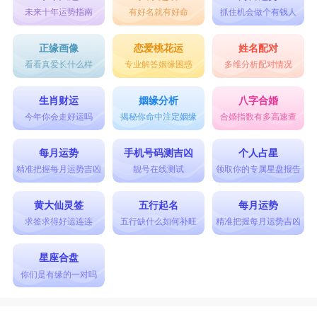
未来十年运势指南
有好名就有好命
抓住机会做个有钱人
正缘画像
恋爱桃花运
姓名配对
看看真爱长什么样
专业解答姻缘困惑
多维分析配对情况
生肖财运
姻缘分析
八字合婚
今年你会走好运吗
揭秘你命中注定姻缘
合婚指数有多高速查
每月运势
手机号码测吉凶
个人占星
精准把握每月运势吉凶
靓号在线测试
领取你的专属星盘报告
黄大仙灵签
五行起名
每月运势
求签求得好运连连
五行缺什么如何补旺
精准把握每月运势吉凶
星座合盘
你们是有缘的一对吗