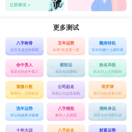
更多测试
八字称骨
五年运势
翻身转机
迟迟未成功的原因
未来5年发展一览
告诉你赚什么最吃香
命中贵人
横财运
姓名详批
谁是你的命中贵人
躺着都能赚钱
姓名对人生的影响
紫微斗数
公司起名
塔罗牌
预测你一生的命运
初创公司起名玄机
指引你的未来人生
流年运势
八字精批
测终身运
财运婚姻事业健康
解答人生困惑
洞悉未来鸿图大运
十年大运
八字起名
财富运势