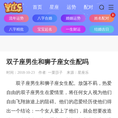
首页
星座
运势
配对
流年运势
八字合婚
婚姻运势
姓名配对
八字精批
宝宝起名
一生财运
结婚吉日
双子座男生和狮子座女生配吗
时间：2018-10-23
作者: 一栗莎子
来源：星座乐
双子座
男生和
狮子座
女生配。放荡不羁，热爱
自由的
双子座
男生在爱情里，将任何女人视为他们
自由飞翔旅途上的阻碍。他们的恋爱经历使他们得
出一个结论：一个女人爱上了他们，就会想要改造