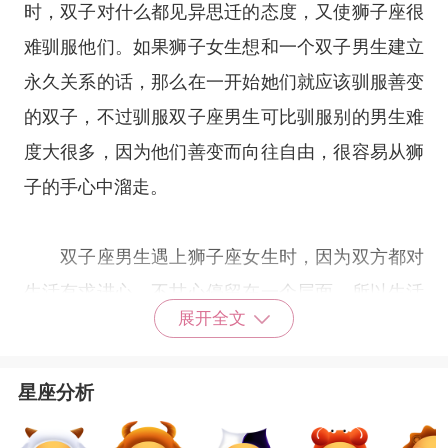
时，双子对什么都见异思迁的态度，又使狮子座很
难驯服他们。如果狮子女生想和一个双子男生建立
永久关系的话，那么在一开始她们就应该驯服善变
的双子，不过驯服双子座男生可比驯服别的男生难
度大很多，因为他们善变而向往自由，很容易从狮
子的手心中溜走。
双子座男生遇上狮子座女生时，因为双方都对
生活有求进心，不甘心停留在一个层面，所以生活
展开全文
节奏上，可以达到很合拍的默契。虽然他们的内心
想法不一样，但步伐一致，能够长久在一起。双子
星座分析
座的人虽然多变，但面对狮子座的霸气，很自然就
会收敛起来，狮子座也可以用一种豁达的心去包容