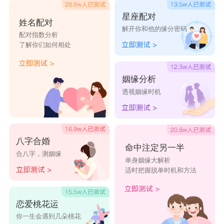
星座配对
姓名配对
解开你和他的缘分密码
配对指数分析
了解你们如何相处
姻缘分析
透视姻缘时机
八字合婚
命中注定另一半
合八字，测姻缘
单身姻缘大解析
适时把握脱单时机和方法
恋爱桃花运
你一生会遇到几朵桃花