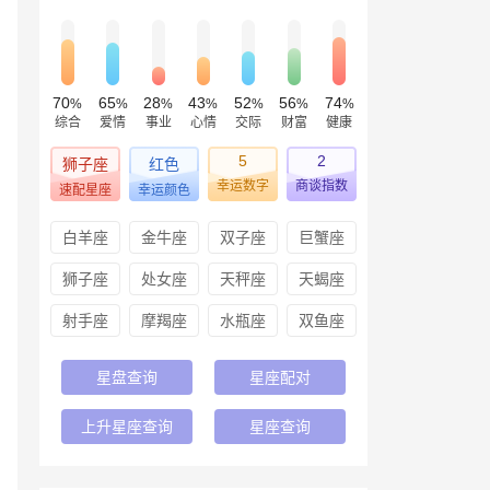
70
65
28
43
52
56
74
%
%
%
%
%
%
%
综合
爱情
事业
心情
交际
财富
健康
5
2
狮子座
红色
幸运数字
商谈指数
速配星座
幸运颜色
白羊座
金牛座
双子座
巨蟹座
狮子座
处女座
天秤座
天蝎座
射手座
摩羯座
水瓶座
双鱼座
星盘查询
星座配对
上升星座查询
星座查询