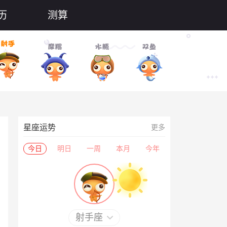
历
测算
星座运势
更多
今日
明日
一周
本月
今年
射手座