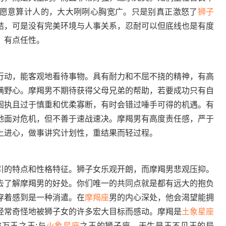
愿意算计人的，大大咧咧心胸宽广。只是别真正激怒了
狮子
结，可是没有完美环境与人事关系，忍耐可以但底线也是有度
，有点任性。
动，能客观地看待事物。具有耐力和不屈不挠的精神，有高
满野心。摩羯男不期待获得父母兄弟的帮助，若要成功只有自
固执且过于慎重和优柔寡断，有时会错过唾手可得的机遇。有
地面对危机，但不善于速战速决。摩羯男有高度责任感，严于
上进心，做事讲究计划性，重结果而轻过程。
的特点和性格特征。狮子女乐观开朗，而摩羯男悲观压抑。
去了解摩羯男的好处。你们唯一的共同点就是都有远大的抱负
穿着感到是一种消遣。在
摩羯座
男的内心深处，他会渴望能拥
经常奇怪地被狮子女的许多宏大目标而感动。摩羯是
土象星座
万王之王;与
火象星座
之王的狮子座，天生是王不见王的局