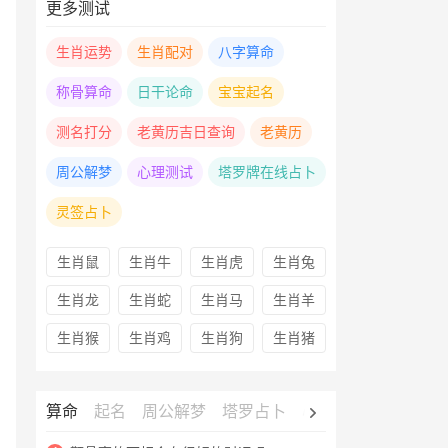
更多测试
生肖运势
生肖配对
八字算命
称骨算命
日干论命
宝宝起名
测名打分
老黄历吉日查询
老黄历
周公解梦
心理测试
塔罗牌在线占卜
灵签占卜
生肖鼠
生肖牛
生肖虎
生肖兔
生肖龙
生肖蛇
生肖马
生肖羊
生肖猴
生肖鸡
生肖狗
生肖猪
算命
起名
周公解梦
塔罗占卜
心理测试
老黄历