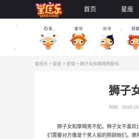
首页
星座
星座乐
>
星座
>
爱情
> 狮子女和摩羯男配吗
狮子
时间：2018-10
狮子女和摩羯男不配。狮子女不喜欢比
们需要对方像是个男人般的照顾她们。摩