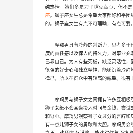
纯热情，她们多是刀子嘴豆腐心，但不是
座
。狮子座女生总是希望大家都好和平团
的。狮子座女生有点不可理喻，有点可爱
摩羯男具有冷静的判断力，思考多于行
度的责任感以及惊人的持久力，对事业充
己靠自己。为人有些死板，缺乏灵活性，
很强的好奇心和独立精神，能够沉着冷静
律己，所以在群众中有较高的威望。很有
摩羯男与狮子女之间拥有许多互相吸引
狮子女绝不会吝啬投入时间与金钱，尝试
和野心。摩羯男观察狮子女过分的言辞和
有一点儿狮子女的勇敢和大胆。摩羯男会
之王，也因为有谋略，能沈得住气而堪称