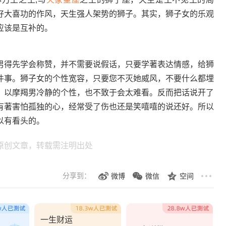
好大喜功的作风，天生强人架势的狮子。其实，狮子女的乐观
应该是互补的。
得先学会称赞，并不需要说假话，只要学著表达情感，给狮
件事。狮子女的个性宽容，只要您不灭她威风，不要什么都埋
，以摩羯男冷静的个性，也不致于会太难看。反而把话说开了
有著害怕孤独的心，经常受了伤也还是笑嘻嘻的说还好。所以
以有看头的。
原创文章，转载需注明出处
分享到：
微博
微信
空间
一生财运