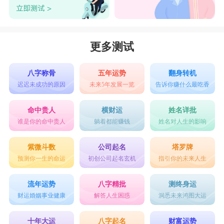
更多测试
八字称骨
五年运势
翻身转机
迟迟未成功的原因
未来5年发展一览
告诉你赚什么最吃香
命中贵人
横财运
姓名详批
谁是你的命中贵人
躺着都能赚钱
姓名对人生的影响
紫微斗数
公司起名
塔罗牌
预测你一生的命运
初创公司起名玄机
指引你的未来人生
流年运势
八字精批
测终身运
财运婚姻事业健康
解答人生困惑
洞悉未来鸿图大运
十年大运
八字起名
财富运势