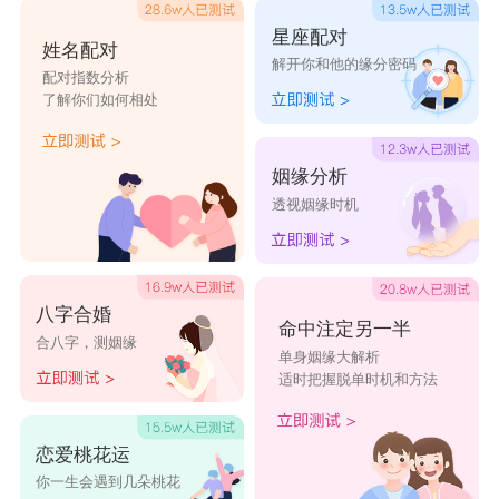
星座配对
姓名配对
解开你和他的缘分密码
配对指数分析
了解你们如何相处
姻缘分析
透视姻缘时机
八字合婚
命中注定另一半
合八字，测姻缘
单身姻缘大解析
适时把握脱单时机和方法
恋爱桃花运
你一生会遇到几朵桃花