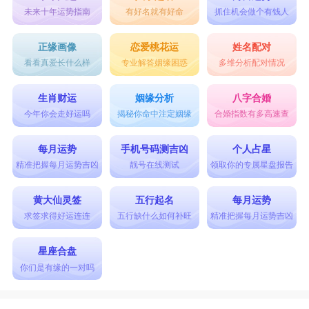
未来十年运势指南
有好名就有好命
抓住机会做个有钱人
正缘画像
恋爱桃花运
姓名配对
看看真爱长什么样
专业解答姻缘困惑
多维分析配对情况
生肖财运
姻缘分析
八字合婚
今年你会走好运吗
揭秘你命中注定姻缘
合婚指数有多高速查
每月运势
手机号码测吉凶
个人占星
精准把握每月运势吉凶
靓号在线测试
领取你的专属星盘报告
黄大仙灵签
五行起名
每月运势
求签求得好运连连
五行缺什么如何补旺
精准把握每月运势吉凶
星座合盘
你们是有缘的一对吗