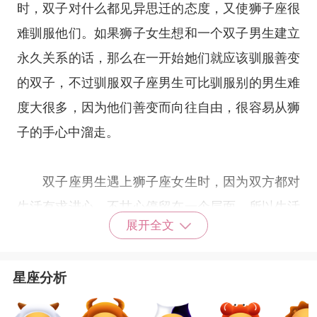
时，双子对什么都见异思迁的态度，又使狮子座很
难驯服他们。如果狮子女生想和一个双子男生建立
永久关系的话，那么在一开始她们就应该驯服善变
的双子，不过驯服
双子座
男生可比驯服别的男生难
度大很多，因为他们善变而向往自由，很容易从狮
子的手心中溜走。
双子座男生遇上狮子座女生时，因为双方都对
生活有求进心，不甘心停留在一个层面，所以生活
展开全文
节奏上，可以达到很合拍的默契。虽然他们的内心
想法不一样，但步伐一致，能够长久在一起。双子
星座分析
座的人虽然多变，但面对狮子座的霸气，很自然就
会收敛起来，狮子座也可以用一种豁达的心去包容