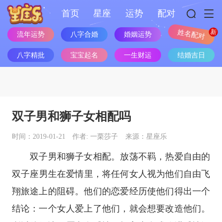
首页
星座
运势
配对
流年运势
八字合婚
婚姻运势
姓名配对
八字精批
宝宝起名
一生财运
结婚吉日
双子男和狮子女相配吗
时间：2019-01-21
作者: 一栗莎子
来源：星座乐
双子男和狮子女相配。放荡不羁，热爱自由的
双子座
男生在爱情里，将任何女人视为他们自由飞
翔旅途上的阻碍。他们的恋爱经历使他们得出一个
结论：一个女人爱上了他们，就会想要改造他们。