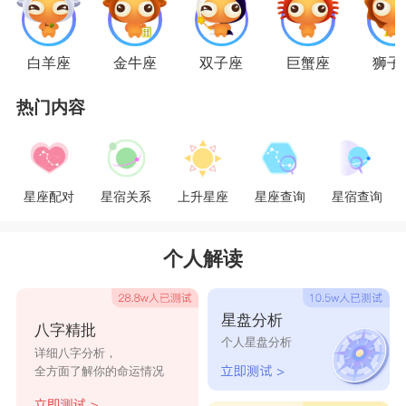
双子们那一种善变贪鲜的性格。所以，这样的搭
配，在情侣中是非常理想的一对。
白羊座
金牛座
双子座
巨蟹座
狮子
热门内容
爱好交际的双子座男生和喜好交友的狮子座女
生，在社交方面很相似，所以他们不会试图去阻碍
对方的人际交往。但狮子与身俱来的霸气，会让她
星座配对
星宿关系
上升星座
星座查询
星宿查询
们需要双子顺从于她们，若是她们在无形中表现
出，一切以她们为中心，对双子施以过多的要求和
个人解读
约束，用相当有强制意味的“狮爱”来对双子，那可
就太不智了。变化多端的双子可是会在跟狮子虚与
星盘分析
八字精批
委蛇一番之后，渐渐疏离狮子。其实像狮子与双子
个人星盘分析
详细八字分析，
这样活泼烂漫的组合，大可以平常心来轻松交往，
全方面了解你的命运情况
绝不要只为了维持王者风范，而吝于表现狮子们特