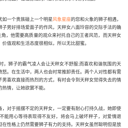
如一个贵族碰上一个明星
风象星座
的您和火象的狮子相遇，
狮子男好排场爱面子的作风，天秤女八面玲容的交际手法的确
的主角，他需要高质量的观众来衬托自己的王者风范，而天秤女
，价值观和生活态度很相似，所以无比甜蜜。
，狮子的霸气凌人会让天秤女不舒服;而喜欢和谐氛围的天
愤怒。在生活中，两人也会时常推卸责任。两个人对性都有需
子男喜欢直接而热烈的方式，有时会令到天秤女觉得失去的情
的热情，让她欲罢不能。
，对于摇摆不定的天秤女，一定要有耐心打持久战，她即使
不能用心等待表现得不友好，将会马上破坏秤子，对爱情退
但在性格上仍然需要狮子有力的支持。天秤女虽然聪明但是放