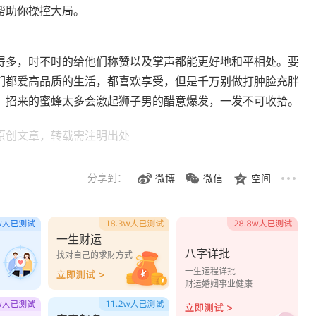
帮助你操控大局。
多，时不时的给他们称赞以及掌声都能更好地和平相处。要
们都爱高品质的生活，都喜欢享受，但是千万别做打肿脸充胖
，招来的蜜蜂太多会激起狮子男的醋意爆发，一发不可收拾。
原创文章，转载需注明出处
分享到：
微博
微信
空间
一生财运
八字详批
？
找对自己的求财方式
一生运程详批
财运婚姻事业健康