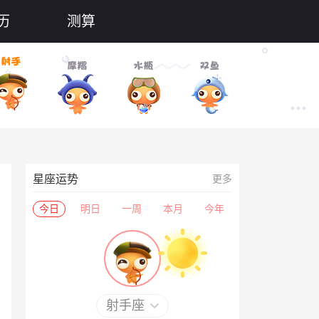
历
测算
星座运势
更多
今日
明日
一周
本月
今年
射手座