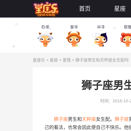
首页
星座
星座乐
>
星座
>
爱情
> 狮子座男生和天秤座女生配吗
狮子座男
时间：2018-10-
狮子座
男生和
天秤座
女生配。
狮子座
己的看法，也常会因此使自己不快乐。他