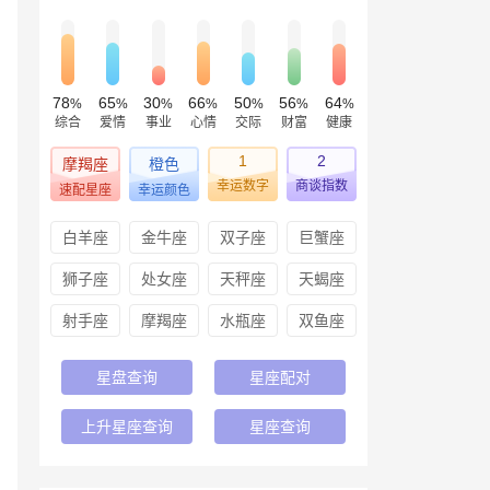
78
65
30
66
50
56
64
%
%
%
%
%
%
%
综合
爱情
事业
心情
交际
财富
健康
1
2
摩羯座
橙色
幸运数字
商谈指数
速配星座
幸运颜色
白羊座
金牛座
双子座
巨蟹座
狮子座
处女座
天秤座
天蝎座
射手座
摩羯座
水瓶座
双鱼座
星盘查询
星座配对
上升星座查询
星座查询