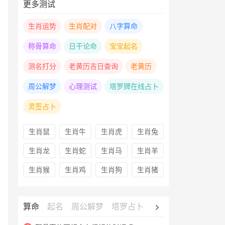
更多测试
生肖运势
生肖配对
八字算命
称骨算命
日干论命
宝宝起名
测名打分
老黄历吉日查询
老黄历
周公解梦
心理测试
塔罗牌在线占卜
灵签占卜
生肖鼠
生肖牛
生肖虎
生肖兔
生肖龙
生肖蛇
生肖马
生肖羊
生肖猴
生肖鸡
生肖狗
生肖猪
算命
起名
周公解梦
塔罗占卜
心理测试
老黄历