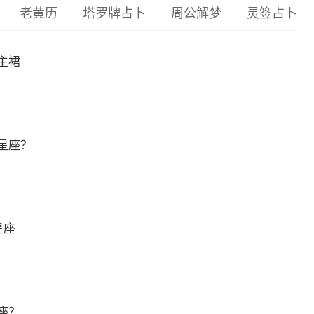
老黄历
塔罗牌占卜
周公解梦
灵签占卜
主裙
星座？
星座
座？