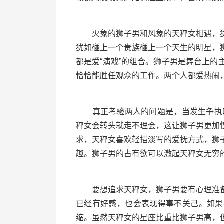
火象的狮子男和风象的天秤女相遇，犹
犹如碰上一个贵族碰上一个天生的明星，
都是爱“演戏”的组合。狮子男是舞台上
恰恰能胜任观众的工作。两个人都爱热闹
真正考验两人的问题是，当发生争执时
秤女会转头就走不理会，这让狮子男更加
求，天秤女喜欢轻描淡写的爱抚方式，狮
趣。狮子男的占有欲可以激起天秤女无穷
要想追求天秤女，狮子男要有心理准备
已经有好感，也会表现得事不关己。如果
缩。虽然天秤女的星座比重比狮子男高，