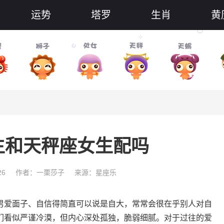
运势
塔罗
生肖
黄
生和天秤座女生配吗
26
作者：一栗莎子
来源：星座乐
男爱面子、自信得简直可以说是自大，常常会很在乎别人对自
们看似严谨冷漠，但内心深处孤独，脆弱细腻。对于过往的爱