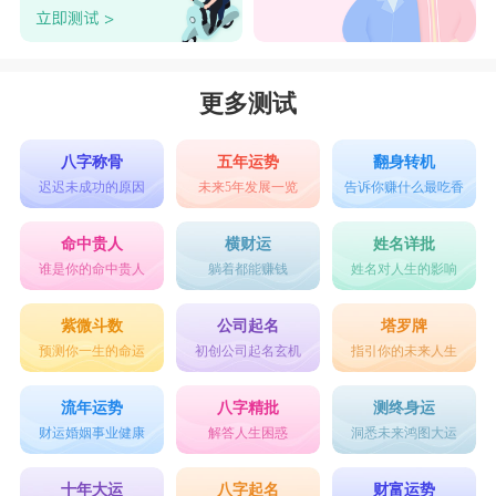
更多测试
八字称骨
五年运势
翻身转机
迟迟未成功的原因
未来5年发展一览
告诉你赚什么最吃香
命中贵人
横财运
姓名详批
谁是你的命中贵人
躺着都能赚钱
姓名对人生的影响
紫微斗数
公司起名
塔罗牌
预测你一生的命运
初创公司起名玄机
指引你的未来人生
流年运势
八字精批
测终身运
财运婚姻事业健康
解答人生困惑
洞悉未来鸿图大运
十年大运
八字起名
财富运势