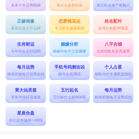
未来十年运势指南
有好名就有好命
抓住机会做个有钱人
正缘画像
恋爱桃花运
姓名配对
看看真爱长什么样
专业解答姻缘困惑
多维分析配对情况
生肖财运
姻缘分析
八字合婚
今年你会走好运吗
揭秘你命中注定姻缘
合婚指数有多高速查
每月运势
手机号码测吉凶
个人占星
精准把握每月运势吉凶
靓号在线测试
领取你的专属星盘报告
黄大仙灵签
五行起名
每月运势
求签求得好运连连
五行缺什么如何补旺
精准把握每月运势吉凶
星座合盘
你们是有缘的一对吗