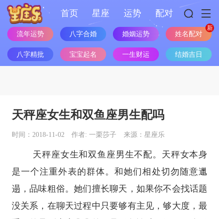
首页
星座
运势
配对
流年运势
八字合婚
婚姻运势
姓名配对
八字精批
宝宝起名
一生财运
结婚吉日
天秤座女生和双鱼座男生配吗
时间：2018-11-02
作者: 一栗莎子
来源：星座乐
天秤座
女生和
双鱼座
男生不配。天秤女本身
是一个注重外表的群体。和她们相处切勿随意邋
遢，品味粗俗。她们擅长聊天，如果你不会找话题
没关系，在聊天过程中只要够有主见，够大度，最