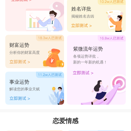
很努力的配合她们、迁就她们、理解她们有时要交
姓名详批
揭秘姓名吉凶
际应酬。两人在一起多沟通交流，天秤女要善用口
才与双鱼男谈心，让双鱼男安心，两人有怨应及时
化解，才不会积蓄成原子弹，在某天引发导致毁灭
财富运势
性的爆炸，两人只要一起努力也是可以克服先天上
紫微流年运势
分析你的财富高度
各项运势详批，
的差异好好在一起的。
新的一年新的机遇！
星座乐原创文章，转载需注明出处
事业运势
解读您的事业天赋
恋爱情感