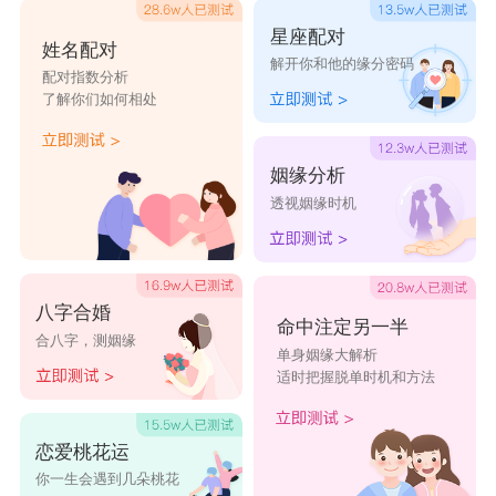
星座配对
姓名配对
解开你和他的缘分密码
配对指数分析
了解你们如何相处
姻缘分析
透视姻缘时机
八字合婚
命中注定另一半
合八字，测姻缘
单身姻缘大解析
适时把握脱单时机和方法
恋爱桃花运
你一生会遇到几朵桃花