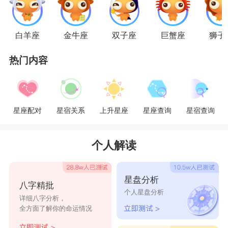
定感。天秤和双鱼本身就是很容易爱上别人的人。
双鱼男会嫌弃天秤女凡事拿不定主意的犹豫不决。
白羊座
金牛座
双子座
巨蟹座
狮子
而双鱼男受到水象的影响，感情波动起起伏伏，情
热门内容
绪上下波动。这让天秤女很捉摸不透，天秤女光是
维持自己内心的平衡就很吃力了，没有余力去照顾
双鱼男的情绪。彼此不能给对方心里上强而有力的
星座配对
星宿关系
上升星座
星座查询
星宿查询
支持和安定，感情自然会不稳定。这对组合要好好
地在一起，需要更多的努力。
个人解读
双鱼男和天秤女在一起需要注意的是，彼此改
星盘分析
八字精批
变思想行为，多站在对方的角度考虑问题。天秤女
个人星盘分析
详细八字分析，
可以适当地放弃一些道理，让自己稍微倾斜一些，
全方面了解你的命运情况
而不是费尽心里在维持内心的平衡上。双鱼男也要