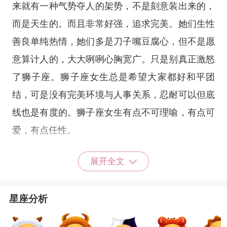
来就有一种气势夺人的架势，不是刻意装出来的，
而是天生的。而且非常好强，追求完美。她们生性
善良单纯热情，她们多是刀子嘴豆腐心，但不是愿
意算计人的，大大咧咧心胸宽广。只是别真正激怒
了狮子座。狮子座女生总是希望大家都好和平团
结，可是没有完美环境与人事关系，忍耐可以但底
线也是有度的。狮子座女生有点不可理喻，有点可
爱，有点任性。
展开全文
摩羯男具有冷静的判断力，思考多于行动，能
客观地看待事物。具有耐力和不屈不挠的精神，有
星座分析
高度的责任感以及惊人的持久力，对事业充满野
心。摩羯男不期待获得父母兄弟的帮助，若要成功