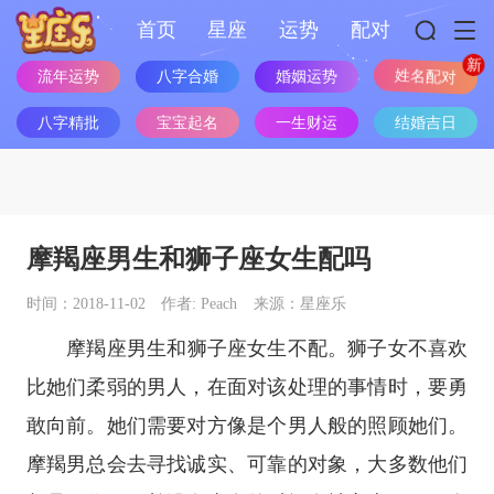
首页
星座
运势
配对
流年运势
八字合婚
婚姻运势
姓名配对
八字精批
宝宝起名
一生财运
结婚吉日
摩羯座男生和狮子座女生配吗
时间：2018-11-02
作者: Peach
来源：星座乐
摩羯座
男生和
狮子座
女生不配。狮子女不喜欢
比她们柔弱的男人，在面对该处理的事情时，要勇
敢向前。她们需要对方像是个男人般的照顾她们。
摩羯男总会去寻找诚实、可靠的对象，大多数他们