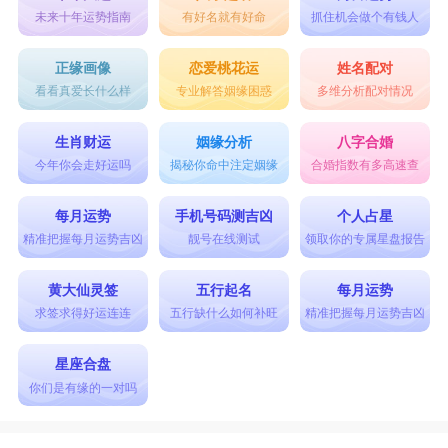
未来十年运势指南
有好名就有好命
抓住机会做个有钱人
正缘画像
恋爱桃花运
姓名配对
看看真爱长什么样
专业解答姻缘困惑
多维分析配对情况
生肖财运
姻缘分析
八字合婚
今年你会走好运吗
揭秘你命中注定姻缘
合婚指数有多高速查
每月运势
手机号码测吉凶
个人占星
精准把握每月运势吉凶
靓号在线测试
领取你的专属星盘报告
黄大仙灵签
五行起名
每月运势
求签求得好运连连
五行缺什么如何补旺
精准把握每月运势吉凶
星座合盘
你们是有缘的一对吗