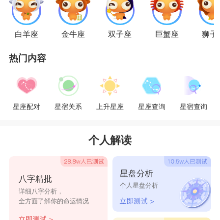
只有自己靠自己。为人有些死板，缺乏灵活性，固
执且过于慎重和优柔寡断，有时会错过唾手可得的
白羊座
金牛座
双子座
巨蟹座
狮子
机遇。有很强的好奇心和独立精神，能够沉着冷静
热门内容
地面对危机，但不善于速战速决。摩羯男有高度责
任感，严于律己，所以在群众中有较高的威望。很
有上进心，做事讲究计划性，重结果而轻过程。
星座配对
星宿关系
上升星座
星座查询
星宿查询
摩羯男与狮子女之间拥有许多互相吸引的特点
个人解读
和性格特征。狮子女乐观开朗，而摩羯男悲观压
抑。狮子女绝不会吝啬投入时间与金钱，尝试去了
星盘分析
八字精批
解摩羯男的好处。你们唯一的共同点就是都有远大
个人星盘分析
详细八字分析，
的抱负和野心。摩羯男观察狮子女过分的言辞和穿
全方面了解你的命运情况
着感到是一种消遣。在
摩羯座
男的内心深处，他会