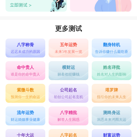
更多测试
八字称骨
五年运势
翻身转机
迟迟未成功的原因
未来5年发展一览
告诉你赚什么最吃香
命中贵人
横财运
姓名详批
谁是你的命中贵人
躺着都能赚钱
姓名对人生的影响
紫微斗数
公司起名
塔罗牌
预测你一生的命运
初创公司起名玄机
指引你的未来人生
流年运势
八字精批
测终身运
财运婚姻事业健康
解答人生困惑
洞悉未来鸿图大运
十年大运
八字起名
财富运势