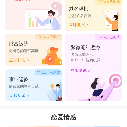
渴望能拥有一点儿狮子女的勇敢和大胆。摩羯男会
姓名详批
揭秘姓名吉凶
经常奇怪地被狮子女的许多宏大目标而感动。摩羯
是
土象星座
之王，也因为有谋略，能沈得住气而堪
称万王之王;与
火象星座
之王的狮子座，天生是王
财富运势
不见王的局面。一步一脚印的摩羯，不仅看不惯狮
紫微流年运势
分析你的财富高度
各项运势详批，
子好大喜功的作风，天生强人架势的狮子。其实，
新的一年新的机遇！
狮子女的乐观大方对于不擅社交、生活严肃的摩羯
男，应该是互补的。
事业运势
解读您的事业天赋
两人想要长久相处，律人律己的摩羯男得先学
会称赞，并不需要说假话，只要学著表达情感，给
狮子女喜爱的掌声，她会快乐的为你做每一件事。
恋爱情感
狮子女的个性宽容，只要您不灭她威风，不要什么