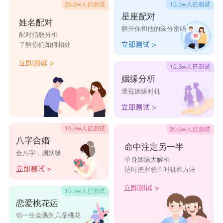
都埋在心里，有时就算与她明吵，场面再火爆，以
星座配对
姓名配对
解开你和他的缘分密码
摩羯男冷静的个性，也不致于会太难看。反而把话
配对指数分析
了解你们如何相处
说开了反而对两人都好。狮子女的霸气外表下，有
著害怕孤独的心，经常受了伤也还是笑嘻嘻的说还
姻缘分析
好。所以只要摩羯男愿意包容、迁让，俩人还是可
透视姻缘时机
以有看头的。
星座乐原创文章，转载需注明出处
八字合婚
命中注定另一半
合八字，测姻缘
单身姻缘大解析
适时把握脱单时机和方法
恋爱桃花运
你一生会遇到几朵桃花