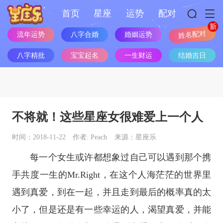
首页
星座
运势
配对
流年运势
八字合婚
婚姻运势
姓名配对
八字精批
宝宝起名
一生财运
结婚吉日
不将就！这些星座女很难爱上一个人
时间：2018-11-22
作者: Peach
来源：星座乐
每一个女生或许都想象过自己可以遇到那个携
手共度一生的Mr.Right，在这个人海茫茫的世界里
遇到真爱，到在一起，并且走到最后的概率真的太
小了，但是还是有一些幸运的人，渴望真爱，并能