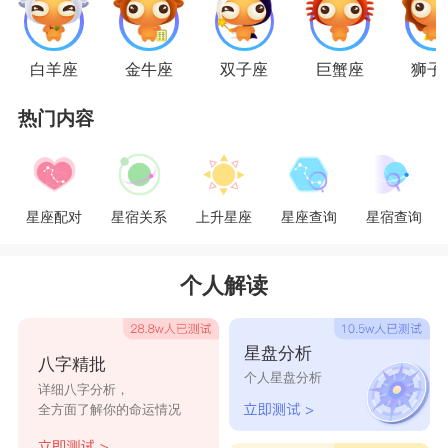
白羊座
金牛座
双子座
巨蟹座
狮子
天秤女
热门内容
天秤座
女生很注重外表和物质，爱情对她们来
说就一定要是有颜并且有钱的，因此她们总是在颜
和物质之间寻求平衡，所以只好不段的寻找新人
星座配对
星宿关系
上升星座
星座查询
星宿查询
选，这在别人看来，就是很花心的，所以没有人敢
个人解读
靠近她们。
天秤座
女生还是一个完美主义者，对待
感情也是一样的，过于追求完美，总是觉得没有一
星盘分析
个满意的，所以身边的人很少，也就很难有人走近
八字精批
个人星盘分析
详细八字分析，
她们的心里了。
全方面了解你的命运情况
星座乐原创文章，转载需注明出处