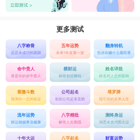
更多测试
八字称骨
五年运势
翻身转机
迟迟未成功的原因
未来5年发展一览
告诉你赚什么最吃香
命中贵人
横财运
姓名详批
谁是你的命中贵人
躺着都能赚钱
姓名对人生的影响
紫微斗数
公司起名
塔罗牌
预测你一生的命运
初创公司起名玄机
指引你的未来人生
流年运势
八字精批
测终身运
财运婚姻事业健康
解答人生困惑
洞悉未来鸿图大运
十年大运
八字起名
财富运势