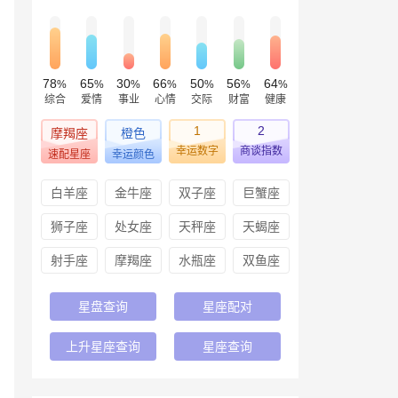
78
65
30
66
50
56
64
%
%
%
%
%
%
%
综合
爱情
事业
心情
交际
财富
健康
1
2
摩羯座
橙色
幸运数字
商谈指数
速配星座
幸运颜色
白羊座
金牛座
双子座
巨蟹座
狮子座
处女座
天秤座
天蝎座
射手座
摩羯座
水瓶座
双鱼座
星盘查询
星座配对
上升星座查询
星座查询