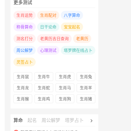
更多测试
生肖运势
生肖配对
八字算命
称骨算命
日干论命
宝宝起名
测名打分
老黄历吉日查询
老黄历
周公解梦
心理测试
塔罗牌在线占卜
灵签占卜
生肖鼠
生肖牛
生肖虎
生肖兔
生肖龙
生肖蛇
生肖马
生肖羊
生肖猴
生肖鸡
生肖狗
生肖猪
算命
起名
周公解梦
塔罗占卜
心理测试
老黄历