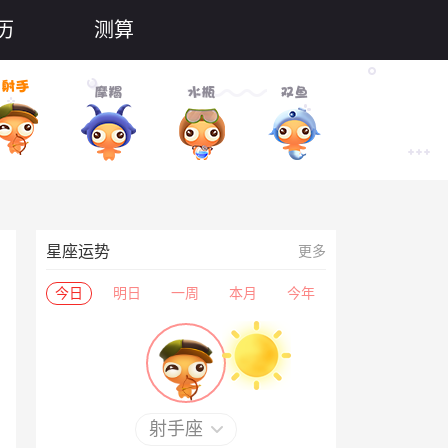
历
测算
星座运势
更多
今日
明日
一周
本月
今年
射手座