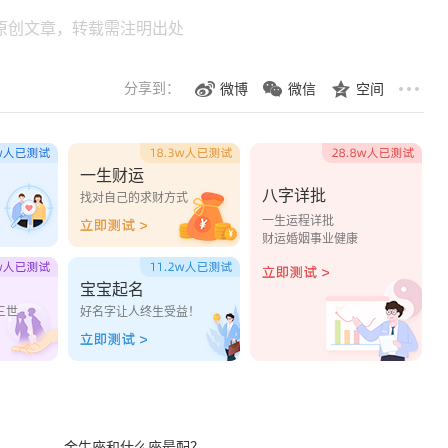
原创文章，转载需注明出处
分享到：
微博
微信
空间
一生财运
八字详批
？
找对自己的求财方式
一生运程详批
财运婚姻事业健康
宝宝起名
三世
好名字让人终生受益！
金牛座和什么座最配？