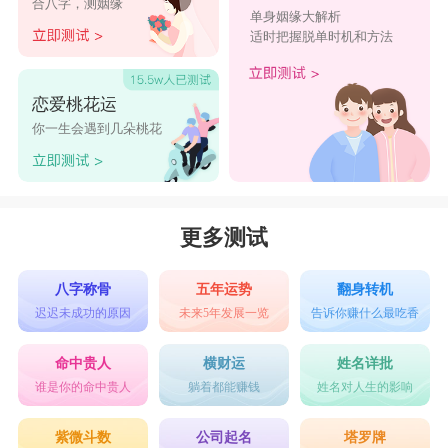
合八字，测姻缘
单身姻缘大解析
适时把握脱单时机和方法
恋爱桃花运
你一生会遇到几朵桃花
更多测试
八字称骨
五年运势
翻身转机
迟迟未成功的原因
未来5年发展一览
告诉你赚什么最吃香
命中贵人
横财运
姓名详批
谁是你的命中贵人
躺着都能赚钱
姓名对人生的影响
紫微斗数
公司起名
塔罗牌