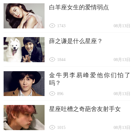
白羊座女生的爱情弱点
1743
08月13日
薛之谦是什么星座？
1844
08月13日
金牛男李易峰爱他你们怕了
吗？
896
08月13日
星座吐槽之奇葩舍友射手女
1015
08月13日