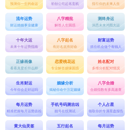
预测你一生的命运
初创公司起名玄机
指引你的未来人生
流年运势
八字精批
测终身运
财运婚姻事业健康
解答人生困惑
洞悉未来鸿图大运
十年大运
八字起名
财富运势
未来十年运势指南
有好名就有好命
抓住机会做个有钱人
正缘画像
恋爱桃花运
姓名配对
看看真爱长什么样
专业解答姻缘困惑
多维分析配对情况
生肖财运
姻缘分析
八字合婚
今年你会走好运吗
揭秘你命中注定姻缘
合婚指数有多高速查
每月运势
手机号码测吉凶
个人占星
精准把握每月运势吉凶
靓号在线测试
领取你的专属星盘报告
黄大仙灵签
五行起名
每月运势