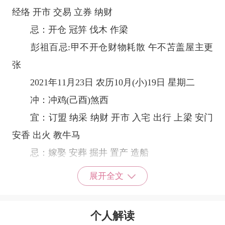
经络 开市 交易 立券 纳财
忌：开仓 冠笄 伐木 作梁
彭祖百忌:甲不开仓财物耗散 午不苫盖屋主更
张
2021年11月23日 农历10月(小)19日 星期二
冲：冲鸡(己酉)煞西
宜：订盟 纳采 纳财 开市 入宅 出行 上梁 安门
安香 出火 教牛马
忌：嫁娶 安葬 掘井 置产 造船
彭祖百忌:乙不栽植千株不长 卯不穿井水泉不
展开全文
香
个人解读