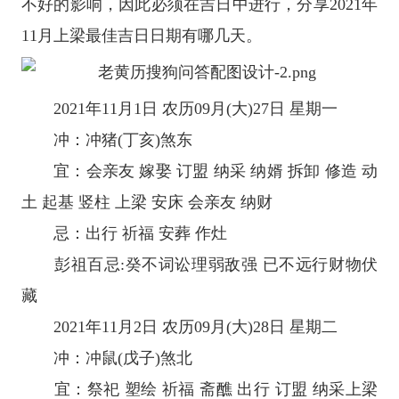
不好的影响，因此必须在吉日中进行，分享2021年
11月上梁最佳吉日日期有哪几天。
2021年11月1日 农历09月(大)27日 星期一
冲：冲猪(丁亥)煞东
宜：会亲友 嫁娶 订盟 纳采 纳婿 拆卸 修造 动
土 起基 竖柱 上梁 安床 会亲友 纳财
忌：出行 祈福 安葬 作灶
彭祖百忌:癸不词讼理弱敌强 已不远行财物伏
藏
2021年11月2日 农历09月(大)28日 星期二
冲：冲鼠(戊子)煞北
宜：祭祀 塑绘 祈福 斋醮 出行 订盟 纳采上梁