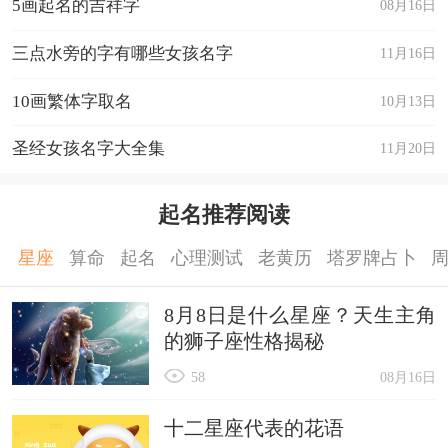
5画起名的吉祥字
08月16日
三点水旁的字有哪些女孩名字
11月16日
10画繁体字取名
10月13日
圣经女孩名字大全集
11月20日
起名推荐阅读
星座
算命
起名
心理测试
老黄历
塔罗牌占卜
8月8日是什么星座？天生主角
的狮子座性格揭秘
58
08月16日
十二星座代表的花语