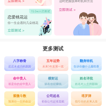
适时把握脱单时机和方法
恋爱桃花运
你一生会遇到几朵桃花
更多测试
八字称骨
五年运势
翻身转机
迟迟未成功的原因
未来5年发展一览
告诉你赚什么最吃香
命中贵人
横财运
姓名详批
谁是你的命中贵人
躺着都能赚钱
姓名对人生的影响
紫微斗数
公司起名
塔罗牌
预测你一生的命运
初创公司起名玄机
指引你的未来人生