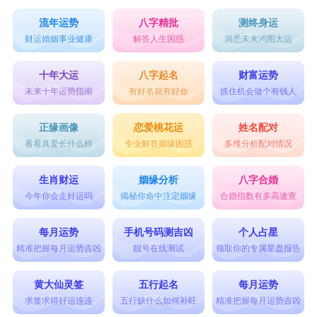
流年运势
八字精批
测终身运
财运婚姻事业健康
解答人生困惑
洞悉未来鸿图大运
十年大运
八字起名
财富运势
未来十年运势指南
有好名就有好命
抓住机会做个有钱人
正缘画像
恋爱桃花运
姓名配对
看看真爱长什么样
专业解答姻缘困惑
多维分析配对情况
生肖财运
姻缘分析
八字合婚
今年你会走好运吗
揭秘你命中注定姻缘
合婚指数有多高速查
每月运势
手机号码测吉凶
个人占星
精准把握每月运势吉凶
靓号在线测试
领取你的专属星盘报告
黄大仙灵签
五行起名
每月运势
求签求得好运连连
五行缺什么如何补旺
精准把握每月运势吉凶