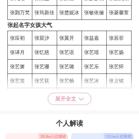
张翾万梵
张筠新佳
张楚妮冰
张敏依俪
张菱馨萱
张起名字女孩大气
张应初
张莀汐
张翼开
张益嘉
张辰菲
张译月
张忆慈
张艺语
张艺瑶
张艺扬
张艺箫
张艺珊
张艺璐
张艺乐
张艺怀
张艺笛
张艺荻
张艺畅
张艺冰
张义铭
张以毓
张倩囡
张娜玲
张琳童
张舒琳
展开全文
张晗琳
张忠艳
张绮莉
张忠燕
张雅娜
个人解读
张燕绒
张云萍
张纪雪
张沛妙榆
张倩泉婉
张妤丽依
张娇菡颖
张白奇璇
张敏姗昕
张影菱影