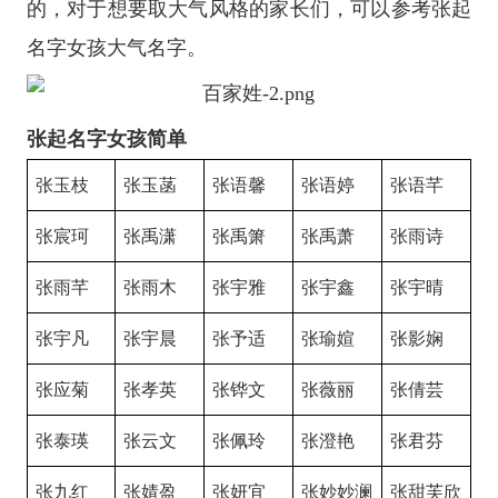
的，对于想要取大气风格的家长们，可以参考张起
名字女孩大气名字。
张起名字女孩简单
张玉枝
张玉菡
张语馨
张语婷
张语芊
张宸珂
张禹潇
张禹箫
张禹萧
张雨诗
张雨芊
张雨木
张宇雅
张宇鑫
张宇晴
张宇凡
张宇晨
张予适
张瑜媗
张影娴
张应菊
张孝英
张铧文
张薇丽
张倩芸
张泰瑛
张云文
张佩玲
张澄艳
张君芬
张九红
张婧盈
张妍宜
张妙妙澜
张甜芙欣