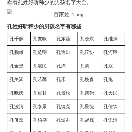
看看孔姓好听稀少的男孩名字大全。
孔姓好听稀少的男孩名字有哪些
孔千超
孔友咏
孔东蕴
孔晓东
孔维烁
孔鹏雄
孔范明
孔逸灿
孔汉协
孔河臣
孔金皇
孔晟民
孔洋
孔茉
孔蕊
孔美涵
孔艺菡
孔禾
孔焕春
孔龟
孔晓庆
孔宸甘
孔景松
孔诺尧
孔天民
孔波清
孔泰景
孔镜尧
孔星统
孔信钦
孔俊欢
孔柏盛
孔炫乔
孔冠栋
孔识清