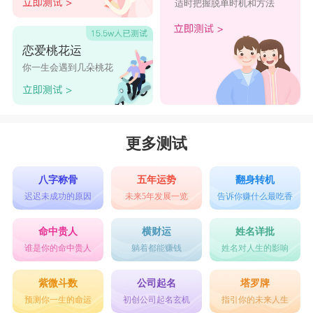
适时把握脱单时机和方法
恋爱桃花运
你一生会遇到几朵桃花
更多测试
八字称骨
五年运势
翻身转机
迟迟未成功的原因
未来5年发展一览
告诉你赚什么最吃香
命中贵人
横财运
姓名详批
谁是你的命中贵人
躺着都能赚钱
姓名对人生的影响
紫微斗数
公司起名
塔罗牌
预测你一生的命运
初创公司起名玄机
指引你的未来人生