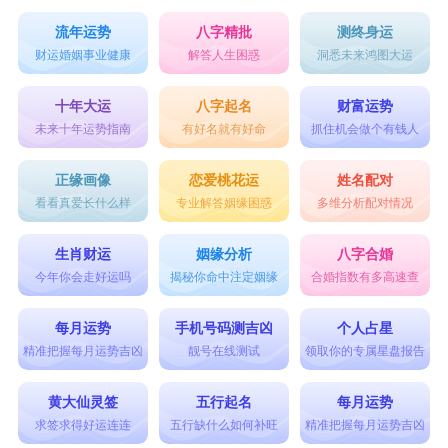
流年运势
八字精批
测终身运
财运婚姻事业健康
解答人生困惑
洞悉未来鸿图大运
十年大运
八字起名
财富运势
未来十年运势指南
有好名就有好命
抓住机会做个有钱人
正缘画像
恋爱桃花运
姓名配对
看看真爱长什么样
专业解答姻缘困惑
多维分析配对情况
生肖财运
姻缘分析
八字合婚
今年你会走好运吗
揭秘你命中注定姻缘
合婚指数有多高速查
每月运势
手机号码测吉凶
个人占星
精准把握每月运势吉凶
靓号在线测试
领取你的专属星盘报告
黄大仙灵签
五行起名
每月运势
求签求得好运连连
五行缺什么如何补旺
精准把握每月运势吉凶