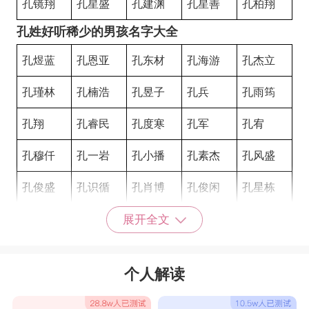
孔镜翔
孔星盛
孔建渊
孔星善
孔柏翔
孔姓好听稀少的男孩名字大全
孔煜蓝
孔恩亚
孔东材
孔海游
孔杰立
孔瑾林
孔楠浩
孔昱子
孔兵
孔雨筠
孔翔
孔睿民
孔度寒
孔军
孔宥
孔穆仟
孔一岩
孔小播
孔素杰
孔风盛
孔俊盛
孔识循
孔肖博
孔俊闲
孔星栋
孔建朝
孔风栋
孔镜钦
孔炫景
孔泰云
展开全文
孔建皓
孔冠超
孔韵杰
孔识凯
孔波智
个人解读
孔镜凯
孔泰闲
孔星雄
孔鹤华
孔俊皓